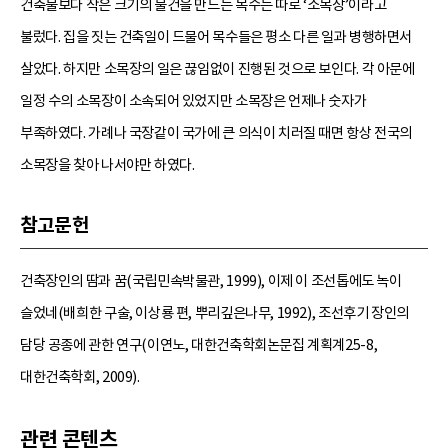
건축물보다 작은 크기의 물건을 만드는 목수는 따로 ‘소목장’이라고
불렀다. 집을 짓는 건축일이 드물어 목수들은 평소 다른 일과 병행하면서
살았다. 하지만 소목장의 일은 끊임없이 진행된 것으로 보인다. 각 아문에
일정 수의 소목장이 소속되어 있었지만 소목장은 언제나 숫자가
부족하였다. 가례나 국장같이 국가에 큰 의식이 치러질 때면 항상 전국의
소목장을 찾아 나서야만 하였다.
참고문헌
건축장인의 땀과 꿈(국립민속박물관, 1999), 이제 이 조선톱에도 녹이
슬었네(배희한 구술, 이상룡 편, 뿌리깊은나무, 1992), 조선후기 장인의
담당 공종에 관한 연구(이연노, 대한건축학회논문집 계획계25-8,
대한건축학회, 2009).
관련 콘텐츠