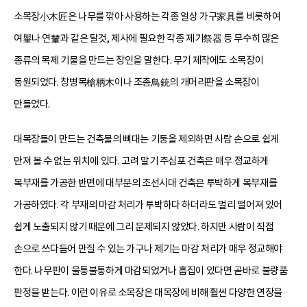
소목장小木匠은 나무를 깎아 사용하는 각종 일상 가구家具를 비롯하여
여轝나 연輦과 같은 탈것, 제사에 필요한 각종 제기祭器 등 무수히 많은
종류의 목제 기물을 만드는 장인을 말한다. 무기 제작에도 소목장이
동원되었다. 창병목槍柄木이나 조총鳥銃의 개머리판을 소목장이
만들었다.
대목장들이 만드는 건축물의 뼈대는 기둥을 제외하면 사람 손으로 쉽게
만져 볼 수 없는 위치에 있다. 고려 말기 주심포 건축은 매우 정교하게
목부재를 가공한 반면에 대부분의 조선시대 건축은 투박하게 목부재를
가공하였다. 각 부재의 마감 처리가 투박하다 하더라도 멀리 떨어져 있어
쉽게 노출되지 않기 때문에 그리 문제되지 않았다. 하지만 사람이 직접
손으로 쓰다듬어 만질 수 있는 가구나 제기는 마감 처리가 매우 정교해야
한다. 나무판이 울퉁불퉁하게 마감되었거나 흠집이 있다면 곧바로 불량품
판정을 받는다. 이런 이유로 소목장은 대목장에 비해 훨씬 다양한 연장을