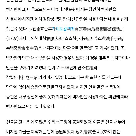
백자판이고, 다음으로 단판이었다. 옛 문헌에서는 당연히 백자판을
사용해야 하지만 여러 정황상 백자판 대신 단판을 사용한다는 내용을 쉽게
찾을 수 있다. 『진종효순후
가례도감의궤
眞宗孝純后嘉禮都監儀軌』
(1727)에서는 의복대함衣服大函, 소소함小小函, 세수소함洗手小函,
속백중함束帛中函을 백자판 대신 단판으로 만들었다고 기록하였다. 또
백자판과 단판 대신 송판을 사용한 경우도 있다. 이 경우 대부분 백자판이나
단판을 구하기 어려웠다. 일례로 1648년에 인조仁祖와
장렬왕후莊烈王后의 가례가 있었다. 크고 작은 함 열한 개를 만드는데
단판이 없어서 송판으로 만들고자 하였다. 하지만 일을 맡은 소목장이
송판은 나무 성질이 좋지 못하기 때문에 백자판을 사용하자는 의견에 따라
백자판으로 만든 일이 있었다.
건물을 짓는 일에도 많은 수의 소목장이 동원되었다. 이들은 건물 내부에
비치할 기물을 제작하는 일에 동원되었다. 당가唐家를 비롯하여 앉는