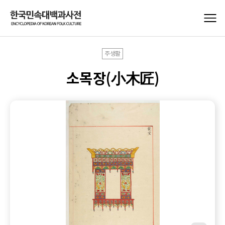
주생활
소목장(小木匠)