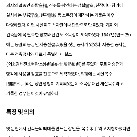
의자의 일종인 좌탑座榻, 신주를 봉안하는 감실龕室, 천장이나 당가에
설치하는 부룡浮龍, 현판懸板 등 소목장이 제작하는 기물은 매우
다양하였다. 이런 시설들도 백자판이나 단판으로 만들었다. 기물 외
건축물에 꼭 필요한 창호와 난간도 소목장이 제작하였다. 1647년(인조 25)
에는 동궐의 동궁인 저승전儲承殿을 짓는 공사가 있었다. 저승전 공사는
다른 건축공사와 다르게 특별히 세 살소
(외소겸세전소현판소外所兼細箭所懸板所)를 두었다. 주로 저승전과
행각에 사용할 창호를 전문으로 제작하였다. 의궤에는 세살목수
[細箭木手]라는 장인 명칭이 기록되었는데 소목장 대신 세살목수라고
기록한 경우는 이것이 유일하다.
특징 및 의의
옛 문헌에서 건축물의 뼈대를 만드는 장인을 ‘목수木手’라고 지칭하였다면