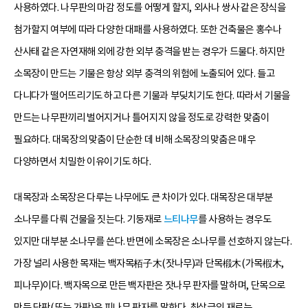
사용하였다. 나무판의 마감 정도를 어떻게 할지, 외사나 쌍사 같은 장식을
첨가할지 여부에 따라 다양한 대패를 사용하였다. 또한 건축물은 홍수나
산사태 같은 자연재해 외에 강한 외부 충격을 받는 경우가 드물다. 하지만
소목장이 만드는 기물은 항상 외부 충격의 위험에 노출되어 있다. 들고
다니다가 떨어뜨리기도 하고 다른 기물과 부딪치기도 한다. 따라서 기물을
만드는 나무판끼리 벌어지거나 틀어지지 않을 정도로 강력한 맞춤이
필요하다. 대목장의 맞춤이 단순한 데 비해 소목장의 맞춤은 매우
다양하면서 치밀한 이유이기도 하다.
대목장과 소목장은 다루는 나무에도 큰 차이가 있다. 대목장은 대부분
소나무를 다뤄 건물을 짓는다. 기둥재로
느티나무
를 사용하는 경우도
있지만 대부분 소나무를 쓴다. 반면에 소목장은 소나무를 선호하지 않는다.
가장 널리 사용한 목재는 백자목栢子木(잣나무)과 단목椴木(가목椵木,
피나무)이다. 백자목으로 만든 백자판은 잣나무 판자를 말하며, 단목으로
만든 단판(또는 가판)은 피나무 판자를 말한다. 최상급의 재료는