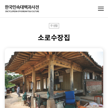
주생활
소로수장집