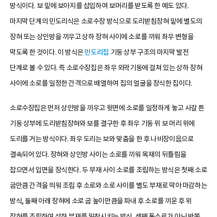
방식이다. 보 밑에 보아지를 삽입하여 보머리를 받도록 한 예도 있다.
마지막 단계의 민도리식은 소로수장 방식으로 도리받침장혀 밑에 별도의
장혀 또는 상인방을 끼우고 상하 장혀 사이에 소로를 끼워 좌우 변형을
막도록 한 것이다. 이 방식은
민도리집
기둥 상부 구조의 마지막 발전
단계로 볼 수 있다. 즉 소로수장집은 좌우 외곽기둥에 걸쳐 있는 상하 장혀
사이에 소로를 일정한 간격으로 배열하여 집의 얼굴을 장식한 집이다.
소로수장집은 먼저 상인방을 끼우고 윗면에 소로를 일정하게 놓고 사갈 튼
기둥 상부에 도리받침장혀와 보를 결구한 후 좌우 기둥 위 보 머리 위에
도리를 거는 방식이다. 좌우 도리는 보와 맞춤을 한 후 나비장이음으로
결속되어 있다. 장혀와 상인방 사이는 소로를 끼워 목재의 뒤틀림을
잡으면서 입면을 장식한다. 두 부재 사이 소로를 조립하는 방식은 첫째 소로
굽만큼 간격을 띄워 조립 후 소로와 소로 사이를 별도 부재로 막아 마감하는
방식, 둘째 아래 장혀에 소로 굽 높이만큼을 파내 후 소로를 끼운 후 위
장혀를 조립하여 상하 부재를 밀착시키는 방식, 셋째 통소로가 아닌 반쪽