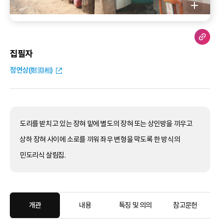
집필자
정연상(鄭淵相)
도리를 받치고 있는 장혀 밑에 별도의 장혀 또는 상인방을 끼우고
상하 장혀 사이에 소로를 끼워 좌우 변형을 막도록 한 방식의
민도리식 살림집.
개관
내용
특징 및 의의
참고문헌