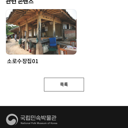
관련 콘텐츠
소로수장집01
목록