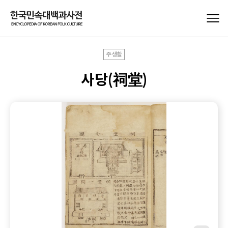
주생활
사당(祠堂)