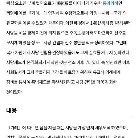
핵심 요소인 부계 혈연으로 가계家系를 이어 나가기 위한
통과의례
인
까닭에 이를 『가례』에 입각하여 수행함으로써 ‘가정―사회―국가’의
유교화를 이룰 수 있었기 때문이다. 이런 배경에서 1401년(태종 원년)부터
사당을 세울 경제 여건이 되지 않으면 주독主櫝이라도 마련하여 신주를
모시게 하였을 정도로 사당 건립과 신주 봉안을 적극 장려하였다. 그런데
국가 차원에서 사당 건립을 권장하였음에도 크게 실효를 거두지 못하였다.
사당제도가 본격화되기 시작한 것은 선조 이후부터였다. 즉 임진왜란 이후
사회질서가 크게 흔들리자 기강을 바로잡기 위하여 유교식 의례체계
정비를 통하여 종법제도를 확산시키려고 사당 건립을 더욱 강화한
것이었다.
내용
『가례』에 따르면 집을 지을 때는 사당을 가장 먼저 세우도록 하였으며,
위치는 정침의 동쪽으로 명시되어 있다. 그런데 우리나라에서는 정침의