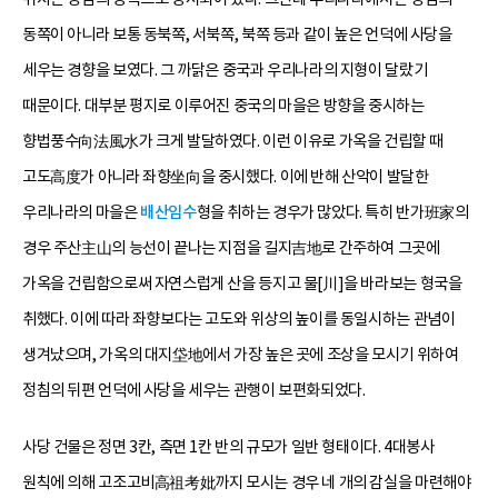
동쪽이 아니라 보통 동북쪽, 서북쪽, 북쪽 등과 같이 높은 언덕에 사당을
세우는 경향을 보였다. 그 까닭은 중국과 우리나라의 지형이 달랐기
때문이다. 대부분 평지로 이루어진 중국의 마을은 방향을 중시하는
향법풍수向法風水가 크게 발달하였다. 이런 이유로 가옥을 건립할 때
고도高度가 아니라 좌향坐向을 중시했다. 이에 반해 산악이 발달한
우리나라의 마을은
배산임수
형을 취하는 경우가 많았다. 특히 반가班家의
경우 주산主山의 능선이 끝나는 지점을 길지吉地로 간주하여 그곳에
가옥을 건립함으로써 자연스럽게 산을 등지고 물[川]을 바라보는 형국을
취했다. 이에 따라 좌향보다는 고도와 위상의 높이를 동일시하는 관념이
생겨났으며, 가옥의 대지垈地에서 가장 높은 곳에 조상을 모시기 위하여
정침의 뒤편 언덕에 사당을 세우는 관행이 보편화되었다.
사당 건물은 정면 3칸, 측면 1칸 반의 규모가 일반 형태이다. 4대봉사
원칙에 의해 고조고비高祖考妣까지 모시는 경우 네 개의 감실을 마련해야