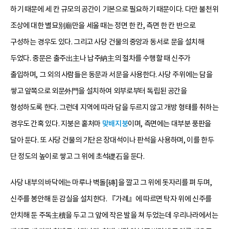
하기 때문에 세 칸 규모의 공간이 기본으로 필요하기 때문이다. 다만 불천위
조상에 대한 별묘別廟만을 세울 때는 정면 한 칸, 측면 한 칸 반으로
구성하는 경우도 있다. 그리고 사당 건물의 중앙과 동서로 문을 설치해
두었다. 중문은 출주出主나 납주納主의 절차를 수행할 때 신주가
출입하며, 그 외의 사람들은 동문과 서문을 사용한다. 사당 주위에는 담을
쌓고 앞쪽으로 외문外門을 설치하여 외부로부터 독립된 공간을
형성하도록 한다. 그런데 지역에 따라 담을 두르지 않고 개방 형태를 취하는
경우도 간혹 있다. 지붕은 홑처마
맞배지붕
이며, 측면에는 대부분 풍판을
달아 둔다. 또 사당 건물의 기단은 장대석이나 판석을 사용하며, 이를 한두
단 정도의 높이로 쌓고 그 위에 초석礎石을 둔다.
사당 내부의 바닥에는 마루나 벽돌[磚]을 깔고 그 위에 돗자리를 펴 두며,
신주를 봉안해 둔 감실을 설치한다. 『가례』에 따르면 탁자 위에 신주를
안치해 둔 주독主櫝을 두고 그 앞에 작은 발을 쳐 두었는데 우리나라에서는