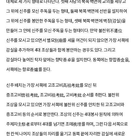
대체로 세 가지 형태로 나타난다. 첫째 사당의 북쪽 벽면에 교의를 세우고
그 위에 신주를 모신 주독을 두는 형태, 둘째 북쪽 벽면에 선반을 설치하여
그 위에 신주를 봉안한 주독을 두는 형태, 셋째 북쪽 벽면에 벽장(감실)을
만들어 그 안에 신주를 모신 주독을 두는 형태이다. 만약 불천위不遷位
신주를 모시고 있으면서 별묘別廟를 세울 여건이 되지 않으면 가장 서쪽에
감실을 추가하여 4대 조상들과 함께 봉안하는 경우도 있다. 그리고
감실마다 높여진 탁자 앞에는 향탁香卓을 설치한다. 동쪽에는 향합香盒을,
서쪽에는 향로香爐를 둔다.
신주 배치는 가장 서쪽에 고조고비高祖考妣를 모신 뒤
증조고비曾祖考妣, 조고비祖考妣, 고비考妣 순서를 취한다. 불천위
조상을 모시고 있으면 가장 서쪽에 불천위 신주를 안치한 뒤 고조고비와
증조고비 등의 순서로 봉안한다. 조상의 신주는 4대봉사 원칙에 의하여
주제자主祭者로부터 4대를 넘기면 조매祧埋를 하며, 그런 다음 서쪽으로
한 칸씩 나머지 조상들의 자리를 옮기고 동쪽 끝에 자리한 감실에 새로운