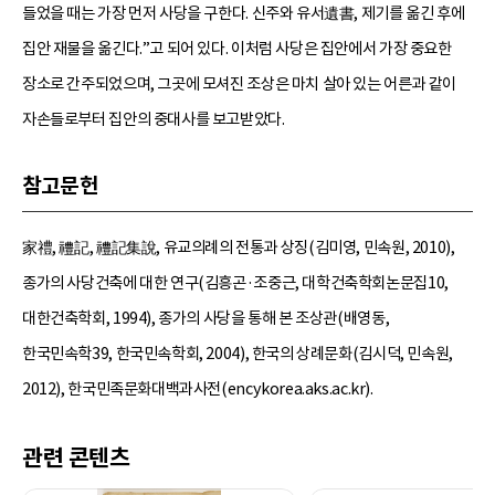
들었을 때는 가장 먼저 사당을 구한다. 신주와 유서遺書, 제기를 옮긴 후에
집안 재물을 옮긴다.”고 되어 있다. 이처럼 사당은 집안에서 가장 중요한
장소로 간주되었으며, 그곳에 모셔진 조상은 마치 살아 있는 어른과 같이
자손들로부터 집안의 중대사를 보고받았다.
참고문헌
家禮, 禮記, 禮記集說, 유교의례의 전통과 상징(김미영, 민속원, 2010),
종가의 사당건축에 대한 연구(김흥곤·조중근, 대학건축학회논문집10,
대한건축학회, 1994), 종가의 사당을 통해 본 조상관(배영동,
한국민속학39, 한국민속학회, 2004), 한국의 상례문화(김시덕, 민속원,
2012), 한국민족문화대백과사전(encykorea.aks.ac.kr).
관련 콘텐츠