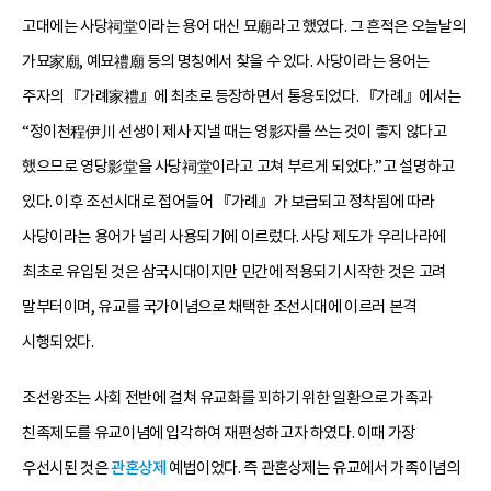
고대에는 사당祠堂이라는 용어 대신 묘廟라고 했였다. 그 흔적은 오늘날의
가묘家廟, 예묘禮廟 등의 명칭에서 찾을 수 있다. 사당이라는 용어는
주자의 『가례家禮』에 최초로 등장하면서 통용되었다. 『가례』에서는
“정이천程伊川 선생이 제사 지낼 때는 영影자를 쓰는 것이 좋지 않다고
했으므로 영당影堂을 사당祠堂이라고 고쳐 부르게 되었다.”고 설명하고
있다. 이후 조선시대로 접어들어 『가례』가 보급되고 정착됨에 따라
사당이라는 용어가 널리 사용되기에 이르렀다. 사당 제도가 우리나라에
최초로 유입된 것은 삼국시대이지만 민간에 적용되기 시작한 것은 고려
말부터이며, 유교를 국가이념으로 채택한 조선시대에 이르러 본격
시행되었다.
조선왕조는 사회 전반에 걸쳐 유교화를 꾀하기 위한 일환으로 가족과
친족제도를 유교이념에 입각하여 재편성하고자 하였다. 이때 가장
우선시된 것은
관혼상제
예법이었다. 즉 관혼상제는 유교에서 가족이념의