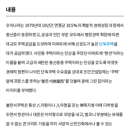
내용
우리나라는 1970년대 10년간 연평균 10.5%의 폭발적 경제성장 과정에서
중산층이 등장하였고, 공공과 민간 부문 모두에서 행정권역 확장에 따른
대규모 주택공급을 도모하며 아파트에 비해 선호도가 높은
단독주택
을
대거 공급하였다. 서민용 주택이라는 인상을 주었던 아파트에 ‘맨션’이라는
이름을 붙여 고급의 세련된 중산층용 주택이라는 인상을 갖도록 하였듯
경제적 형편이 나아진 단독주택 수요층을 상대로 민간건설업체는 ‘주택’
앞에 프랑스를 뜻하는‘불란서拂蘭西’를 덧붙여 꿈에 그린 집이라는
이미지를 부여했다.
불란서주택은 통상 八자형이나 入자형을 갖는 뾰족지붕 아래 다락방을
두면서 현관이나 대문은 아치형으로 모양을 내고, 발코니 부분에는 유래를
알 수 없는 콘크리트 기둥을 마치 서양의 신전건축에서나 볼 수 있는