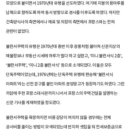
모양으로 붙이면서 1970년대 유행을 선도하였다. 여기에 지붕의 용마루를
남쪽으로 향하도록 하여 동서 방향으로 경사를 이루도록 하였다. 하지만
건축양식사의 측면에서나 재료 및 의장의 측면에서 프랑스와는 전혀
관련이 없었다.
불란서주택의 유행은 1970년대 중반 이후 광풍처럼 몰아쳐 신문지상의
매물정보나 부동산 시세에 하루가 멀다 하고 실렸고, ‘미니 불란서식 2층’,
‘불란서주택’, ‘미니 2층 불란서식’ 등으로 소개되었다. 이들은 모두
단독주택이었는데, 1976년에는 단독주택 유행에 편승해 ‘불란서식
아파트’라는 선전 문구를 붙인 아파트 분양광고가 등장하기도 하였다. 그런
까닭에 주한 프랑스대사관까지 나서서 프랑스의 주택건설을 설명하는
신문 기사를 게재하였을 정도였다.
불란서주택을 욕망하지만 비용 감당이 여의치 않을 경우에는 전체
공사비를 줄이는 방법이 모색되었는데 반지하 셋집을 둬 전세보증금으로