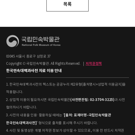
목록
03045 서울시 종로구 삼청로 37
Copyright © 국립민속박물관. All Rights Reserved.
|
저작권정책
한국민속대백과사전 자료 이용 안내
1. 한국민속대백과사전의 텍스트는 공공누리 제2유형(출처명시+상업적 이용금지)을
적용합니다.
(사전편찬팀: 02-3704-3225)
2. 상업적 이용이 필요하시면 국립민속박물관
과 사전
협의하시기 바랍니다.
[출처: 표제어명–국립민속박물관
3. 사전의 내용을 인용·활용하실 때에는 '
한국민속대백과사전]
' 형식으로 출처를 표시해 주시기 바랍니다.
4. 사진 및 동영상은 개별 저작권 정보가 상이할 수 있으므로, 이용 전 반드시 저작권