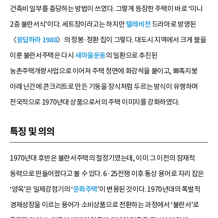
건축비 일부를 충당하는 방법이 쓰였다. 그렇게 등장한 주택이 바로 ‘미니
2층 불란서식’이다. 세트장이라고는 하지만
텔레비전
드라마로 방영된
〈
응답하라 1988
〉의 정봉·정환 집이 그렇다. 대도시 지역에서 크게 붐을
이룬 불란서주택은 다시
새마을운동
의 일환으로 추진된
농촌주택개량사업으로 이어져 주택 정면에 화강석을 붙이고, 뾰족지붕
아래 난간에 콘크리트로 만든 기둥을 장식처럼 두르는 방식이 유행하며
전국적으로 1970년대 상품으로서의 주택 이미지를 강화하였다.
특징 및 의의
1970년대 후반은 불란서주택의 절정기였는데, 이미 그 이전의 잠재적
동력으로 만들어졌다고 볼 수 있다. 6·25전쟁 이후 통상 용어로 자리 잡은
‘양옥’은 일제강점기의 ‘
문화주택
’이 변용된 것이다. 1970년대의 폭발적
경제성장을 이르는 용어가 소비상품으로 전환하는 과정에서 ‘불란서’로