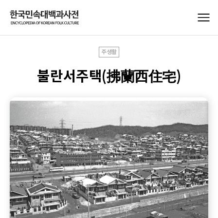
주생활
불란서주택(拂蘭西住宅)