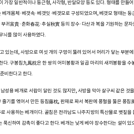
 가장 일반적이나 둥근형, 사각형, 반달모양 등도 있다. 형태를 만들어
개는 베개몸체·베갯속·베갯잇·베갯모로 구성되었으며, 베갯모 형태는 둥
·부귀富貴·춘화春花·추실秋實 등의 장수·다산과 복을 기원하는 문자를
무늬를 많이 사용하였다.
 있는데, 사방으로 여섯 개의 구멍이 뚫려 있어서 머리가 닿는 부분에
한다. 구봉침九鳳枕은 한 쌍의 어미봉황과 일곱 마리의 새끼봉황을 수
 준비한다고 한다.
남성용 베개로 서랍이 달린 것도 많지만, 사방을 막아 살구씨 같은 것을
무 줄기를 엮어서 만든 등침藤枕, 판재로 짜서 복판에 풍혈을 뚫은 풍
 주로 사용하는 베개이다. 골침은 전라남도 나주지방의 특산물로 볏짚을 
 푹신하여 감촉이 좋다고 한다. 베개는 낮게 베야 장수한다는 설이 있으