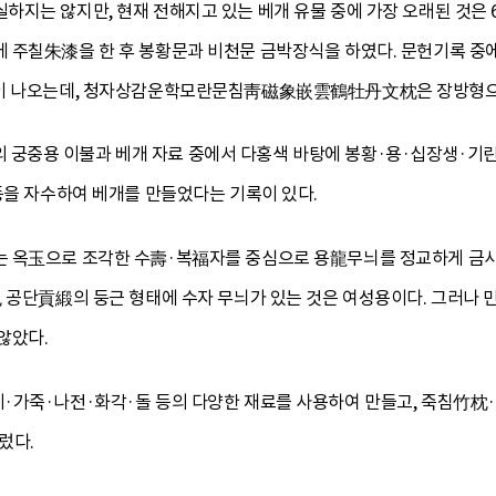
지는 않지만, 현재 전해지고 있는 베개 유물 중에 가장 오래된 것은 
 주칠朱漆을 한 후 봉황문과 비천문 금박장식을 하였다. 문헌기록 중
말이 나오는데, 청자상감운학모란문침靑磁象嵌雲鶴牡丹文枕은 장방형으
궁중용 이불과 베개 자료 중에서 다홍색 바탕에 봉황·용·십장생·기린
등을 자수하여 베개를 만들었다는 기록이 있다.
 옥玉으로 조각한 수壽·복福자를 중심으로 용龍무늬를 정교하게 금사
色 공단貢緞의 둥근 형태에 수자 무늬가 있는 것은 여성용이다. 그러나
않았다.
기·가죽·나전·화각·돌 등의 다양한 재료를 사용하여 만들고, 죽침
렀다.