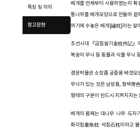
베개를 언제부터 사용하였는지 확실하
특징 및 의의
통나무를 베개모양으로 만들어 겉에
참고문헌
여기에 수놓은 베개[繡枕]라는 
조선시대 『금침발기衾枕件記』의 
복숭아 무늬 등 동물과 식물 무늬 
경운박물관 소장품 궁중용 베갯모는
무늬가 있는 것은 남성용, 청색靑
형태의 구분이 반드시 지켜지지는 
베개의 몸체는 대나무·나무·도자
화각침畫角枕·석침石枕이라고 불