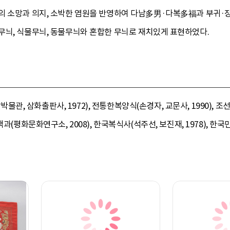
 소망과 의지, 소박한 염원을 반영하여 다남多男·다복多福과 부귀·장수
무늬, 식물무늬, 동물무늬와 혼합한 무늬로 재치있게 표현하었다.
, 삼화출판사, 1972), 전통한복양식(손경자, 교문사, 1990), 
(평화문화연구소, 2008), 한국복식사(석주선, 보진재, 1978), 한국민족문