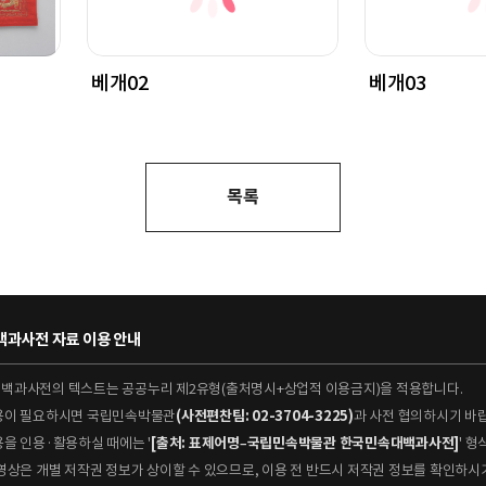
베개02
베개03
목록
과사전 자료 이용 안내
대백과사전의 텍스트는 공공누리 제2유형(출처명시+상업적 이용금지)을 적용합니다.
이용이 필요하시면 국립민속박물관
(사전편찬팀: 02-3704-3225)
과 사전 협의하시기 바
용을 인용·활용하실 때에는 '
[출처: 표제어명–국립민속박물관 한국민속대백과사전]
' 
 동영상은 개별 저작권 정보가 상이할 수 있으므로, 이용 전 반드시 저작권 정보를 확인하시