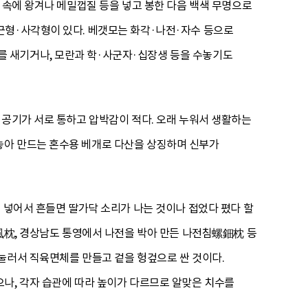
 속에 왕겨나 메밀껍질 등을 넣고 봉한 다음 백색 무명으로
근형·사각형이 있다. 베갯모는 화각·나전·자수 등으로
 새기거나, 모란과 학·사군자·십장생 등을 수놓기도
 공기가 서로 통하고 압박감이 적다. 오래 누워서 생활하는
놓아 만드는 혼수용 베개로 다산을 상징하며 신부가
 넣어서 흔들면 딸가닥 소리가 나는 것이나 접었다 폈다 할
침風枕, 경상남도 통영에서 나전을 박아 만든 나전침螺鈿枕 등
눌러서 직육면체를 만들고 겉을 헝겊으로 싼 것이다.
나, 각자 습관에 따라 높이가 다르므로 알맞은 치수를