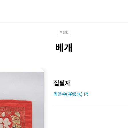
주생활
베개
집필자
최은수(崔銀水)