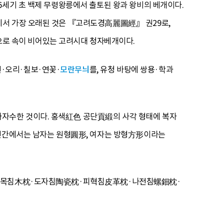
6세기 초 백제 무령왕릉에서 출토된 왕과 왕비의 베개이다.
에서 가장 오래된 것은 『고려도경高麗圖經』 권29로,
로 속이 비어있는 고려시대 청자베개이다.
·오리·칠보·연꽃·
모란무늬
를, 유청 바탕에 쌍용·학과
자수한 것이다. 홍색紅色 공단貢緞의 사각 형태에 복자
 민간에서는 남자는 원형圓形, 여자는 방형方形이라는
竹枕·목침木枕·도자침陶瓷枕·피혁침皮革枕·나전침螺鈿枕·