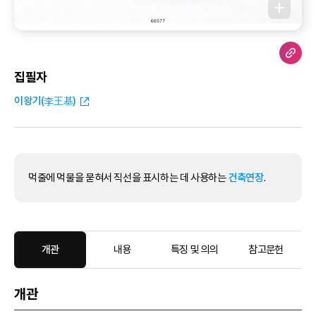
집필자
이왕기(李王基)
먹줄에 먹물을 묻혀서 직선을 표시하는 데 사용하는
건축연장
.
개관
내용
특징 및 의의
참고문헌
개관