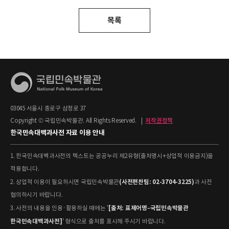
목록
03045 서울시 종로구 삼청로 37
Copyright © 국립민속박물관. All Rights Reserved.
|
저작권정책
한국민속대백과사전 자료 이용 안내
1. 한국민속대백과사전의 텍스트는 공공누리 제2유형(출처명시+상업적 이용금지)을
적용합니다.
(사전편찬팀: 02-3704-3225)
2. 상업적 이용이 필요하시면 국립민속박물관
과 사전
협의하시기 바랍니다.
[출처: 표제어명–국립민속박물관
3. 사전의 내용을 인용·활용하실 때에는 '
한국민속대백과사전]
' 형식으로 출처를 표시해 주시기 바랍니다.