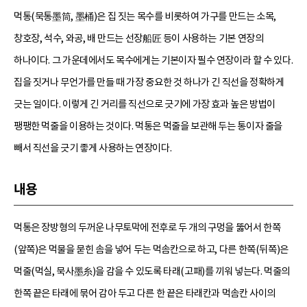
먹통(묵통墨筒, 墨桶)은 집 짓는 목수를 비롯하여 가구를 만드는 소목,
창호장, 석수, 와공, 배 만드는 선장船匠 등이 사용하는 기본 연장의
하나이다. 그 가운데에서도 목수에게는 기본이자 필수 연장이라 할 수 있다.
집을 짓거나 무언가를 만들 때 가장 중요한 것 하나가 긴 직선을 정확하게
긋는 일이다. 이렇게 긴 거리를 직선으로 긋기에 가장 효과 높은 방법이
팽팽한 먹줄을 이용하는 것이다. 먹통은 먹줄을 보관해 두는 통이자 줄을
빼서 직선을 긋기 좋게 사용하는 연장이다.
내용
먹통은 장방형의 두꺼운 나무토막에 전후로 두 개의 구멍을 뚫어서 한쪽
(앞쪽)은 먹물을 묻힌 솜을 넣어 두는 먹솜칸으로 하고, 다른 한쪽(뒤쪽)은
먹줄(먹실, 묵사墨糸)을 감을 수 있도록 타래(고패)를 끼워 넣는다. 먹줄의
한쪽 끝은 타래에 묶어 감아 두고 다른 한 끝은 타래칸과 먹솜칸 사이의