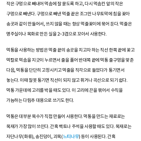
작은 구멍으로 빼내어 먹솜에 잘 묻도록 하고, 다시 먹솜칸 앞의 작은
구멍으로 빼낸다. 구멍으로 빼낸 먹줄 끝은 조그만 나무토막에 침을 꽂아
송곳과 같이 만들어서, 쓰지 않을 때는 항상 먹줄꽂이에 묶어 둔다. 먹줄은
명주실이나 목화로 만든 실을 2~3겹으로 꼬아서 사용한다.
먹통을 사용하는 방법은 먹줄 끝의 송곳을 치고자 하는 직선 한쪽 끝에 꽂고
먹칼로 먹솜을 지긋이 누르면서 줄을 풀어 반대쪽 끝에 먹통 줄구멍을 맞춘
다음, 먹통을 단단히 고정시키고 먹줄을 직각으로 들었다가 퉁기면서
놓는다. 이때 잘못 퉁기면 직선이 되지 않고 휘거나 곡선으로 되기 쉽다.
먹통 가운데에 고리를 박을 때도 있다. 이 고리에 끈을 묶어서 수직을
가늠하는 다림추 대용으로 쓰기도 한다.
먹통은 대부분 목수가 직접 만들어 사용한다. 먹통을 만드는 재료로는
목재가 가장 많이 쓰인다. 간혹 백토나 주석을 사용할 때도 있다. 목재로는
자단나무(화류), 송진덩이, 괴목(
느티나무
) 등이 사용된다. 간혹