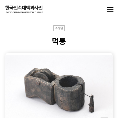
주생활
먹통