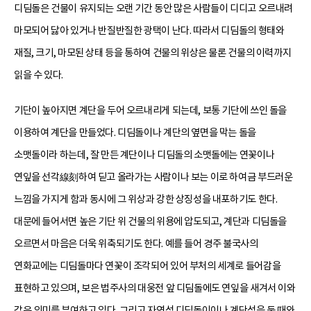
디딤돌은 건물이 유지되는 오랜 기간 동안 많은 사람들이 디디고 오르내려
마모되어 닳아 있거나 반질반질한 광택이 난다. 따라서 디딤돌의 형태와
재질, 크기, 마모된 상태 등을 통하여 건물의 위상은 물론 건물의 이력까지
읽을 수 있다.
기단이 높아지면 계단을 두어 오르내리게 되는데, 보통 기단에 쓰인 돌을
이용하여 계단을 만들었다. 디딤돌이나 계단의 옆면을 막는 돌을
소맷돌이라 하는데, 잘 만든 계단이나 디딤돌의 소맷돌에는 연꽃이나
연잎을 선각線刻하여 딛고 올라가는 사람이나 보는 이로 하여금 부드러운
느낌을 가지게 함과 동시에 그 위상과 강한 상징성을 내포하기도 한다.
대문에 들어서면 높은 기단 위 건물의 위용에 압도되고, 계단과 디딤돌을
오르면서 마음은 더욱 위축되기도 한다. 예를 들어 경주 불국사의
연화교에는 디딤돌마다 연꽃이 조각되어 있어 부처의 세계로 들어감을
표현하고 있으며, 보은 법주사의 대웅전 앞 디딤돌에도 연잎을 새겨서 이와
같은 의미를 부여하고 있다. 그리고 자연석 디딤돌이이나 계단석을 둘 때와