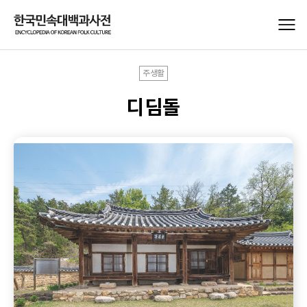
주생활
디딤돌