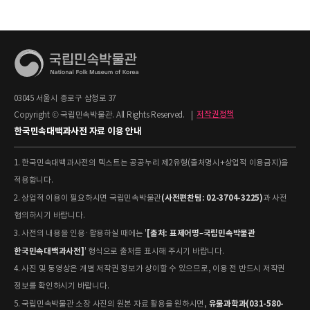
03045 서울시 종로구 삼청로 37
Copyright © 국립민속박물관. All Rights Reserved.
|
저작권정책
한국민속대백과사전 자료 이용 안내
1. 한국민속대백과사전의 텍스트는 공공누리 제2유형(출처명시+상업적 이용금지)을
적용합니다.
(사전편찬팀: 02-3704-3225)
2. 상업적 이용이 필요하시면 국립민속박물관
과 사전
협의하시기 바랍니다.
[출처: 표제어명–국립민속박물관
3. 사전의 내용을 인용·활용하실 때에는 '
한국민속대백과사전]
' 형식으로 출처를 표시해 주시기 바랍니다.
4. 사진 및 동영상은 개별 저작권 정보가 상이할 수 있으므로, 이용 전 반드시 저작권
정보를 확인하시기 바랍니다.
유물과학과(031-580-
5. 국립민속박물관 소장 사진의 원본 자료 활용을 원하시면,