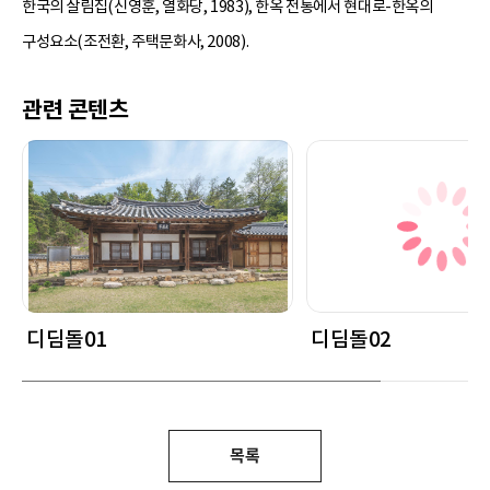
한국의 살림집(신영훈, 열화당, 1983), 한옥 전통에서 현대로-한옥의
구성요소(조전환, 주택문화사, 2008).
관련 콘텐츠
디딤돌01
디딤돌02
목록