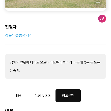
집필자
김길식(金吉植)
집채의 앞뒤에 디디고 오르내리도록 마루 아래나 뜰에 놓은 돌 또는
돌층계.
내용
특징 및 의의
참고문헌