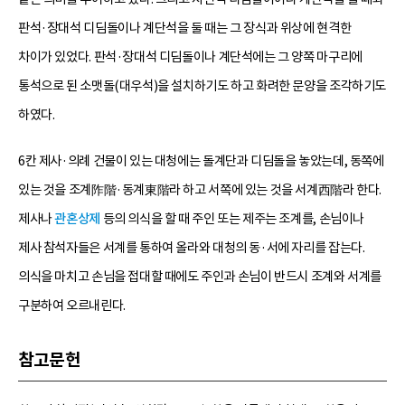
판석·장대석 디딤돌이나 계단석을 둘 때는 그 장식과 위상에 현격한
차이가 있었다. 판석·장대석 디딤돌이나 계단석에는 그 양쪽 마구리에
통석으로 된 소맷돌(대우석)을 설치하기도 하고 화려한 문양을 조각하기도
하였다.
6칸 제사·의례 건물이 있는 대청에는 돌계단과 디딤돌을 놓았는데, 동쪽에
있는 것을 조계阼階·동계東階라 하고 서쪽에 있는 것을 서계西階라 한다.
제사나
관혼상제
등의 의식을 할 때 주인 또는 제주는 조계를, 손님이나
제사 참석자들은 서계를 통하여 올라와 대청의 동·서에 자리를 잡는다.
의식을 마치고 손님을 접대할 때에도 주인과 손님이 반드시 조계와 서계를
구분하여 오르내린다.
참고문헌