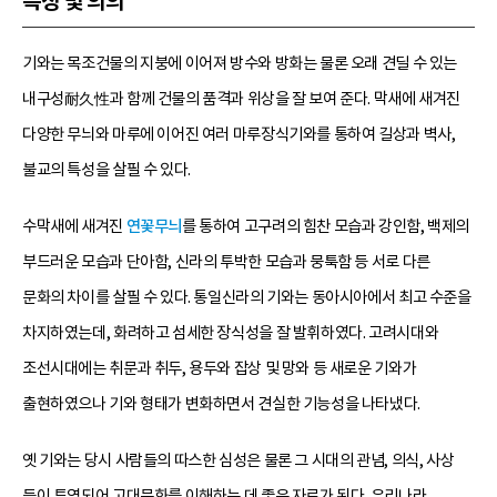
특징 및 의의
기와는 목조건물의 지붕에 이어져 방수와 방화는 물론 오래 견딜 수 있는
내구성耐久性과 함께 건물의 품격과 위상을 잘 보여 준다. 막새에 새겨진
다양한 무늬와 마루에 이어진 여러 마루장식기와를 통하여 길상과 벽사,
불교의 특성을 살필 수 있다.
수막새에 새겨진
연꽃무늬
를 통하여 고구려의 힘찬 모습과 강인함, 백제의
부드러운 모습과 단아함, 신라의 투박한 모습과 뭉툭함 등 서로 다른
문화의 차이를 살필 수 있다. 통일신라의 기와는 동아시아에서 최고 수준을
차지하였는데, 화려하고 섬세한 장식성을 잘 발휘하였다. 고려시대와
조선시대에는 취문과 취두, 용두와 잡상 및 망와 등 새로운 기와가
출현하였으나 기와 형태가 변화하면서 견실한 기능성을 나타냈다.
옛 기와는 당시 사람들의 따스한 심성은 물론 그 시대의 관념, 의식, 사상
등이 투영되어 고대문화를 이해하는 데 좋은 자료가 된다. 우리나라