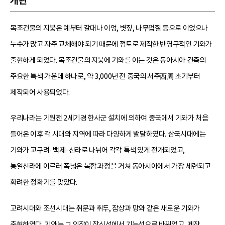
개관
목조건물의 지붕은 예부터 갈대나 이엉, 볏짚, 나무껍질 등으로 이었으나
누수가 많고 자주 교체해야 되기 때문에 점토로 제작한 반영구적인 기와가
출현하게 되었다. 목조건물의 지붕에 기와를 이는 것은 동아시아 건축의
주요한 특색 가운데 하나로, 약 3,000년 전 중국의 서주西周 초기부터
제작되어 사용되었다.
우리나라는 기원전 2세기경 한사군 설치에 의하여 중국에서 기와가 처음
들어온 이후 각 시대와 지역에 따라 다양하게 발달하였다. 삼국시대에는
기와가 고구려·백제·신라로 나뉘어 각각 특색 있게 전개되었고,
통일신라에 이르러 폭넓은 복합 과정을 거쳐 동아시아에서 가장 세련되고
화려한 정화기를 맞았다.
고려시대와 조선시대는 취문과 취두, 잡상과 망와 같은 새로운 기와가
출현하였다. 기와는 그 의장이 장식성에서 기능성으로 바뀌었고, 제작