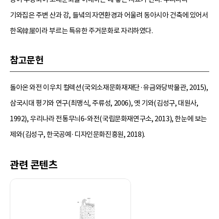
기와집은 주변 산과 강, 들녘의 자연환경과 어울려 동아시아 건축에 있어서
한옥韓屋이라 부르는 특유한 주거문화로 자리하였다.
참고문헌
돌아온 와전 이우치 컬렉션(국외소재문화재재단·유금와당박물관, 2015),
삼국시대 평기와 연구(최맹식, 주류성, 2006), 옛 기와(김성구, 대원사,
1992), 우리나라 전통무늬6-와전(국립문화재연구소, 2013), 한눈에 보는
제와(김성구, 한국공예·디자인문화진흥원, 2018).
관련 콘텐츠