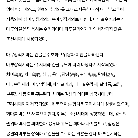
위에 이은 기와로, 완형의 수키와를 그대로 사용한다. 적새는 부고 위에
사용되며, 암마루장기와와 수마루장기와로 나뉜다. 마루끝수키와는 각
마루의 끝을 막음하는 수키와이다. 마루끝기와가 거의 제작되지 않은
조선시대에 사용되었다.
마루장식기와는 건물을 수호하고 위용과 미관을 나타낸다.
마루장식기와는 각 시대와 건물 규모에 따라 다양하게 제작되었다.
치미鴟尾, 치문鴟吻, 취두, 용두, 잡상雜像, 귀두鬼頭, 망와望瓦,
마루수막새와, 마루암막새, 마루끝기와, 마루끝수막새, 절병통, 보탑,
보주장식 등으로 구분된다. 치미는 길상의 의미로 삼국시대부터
고려시대까지 제작되었다. 취문은 어룡 형태로 고려시대에 성행하였으며,
화마를 막는 벽사를 의미한다. 취두는 조선시대에 성행하였는데, 왕실의
권위와 벽사를 의미한다. 용두와 귀두는 화마와 사귀를 막고, 잡상은
궁궐의 마루를 장식하고 건물을 수호하는 역할을 한다. 마루끝기와는