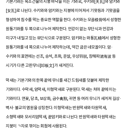
기본기와는 목조건물의 지붕 바닥을 이는 기와로, 수키와[夫瓦]와 암키와
[女瓦]로 나뉜다. 수키와와 암키와는 지붕에 이어져서 기왓등과 기왓골을
형성하여 침수를 막는 중요한 역할을 한다. 수키와는 모골模骨에서 성형한
원통기와를 두 쪽으로 나누어 제작한다. 언강이 없는 무단식과 언강과
미구가 내밀고 있는 유단식으로 구분된다. 암키와는 와통瓦桶에서 성형한
원통기와를 네 쪽으로 나누어 제작하는데, 약간 굽은 네모꼴이다. 암·
수키와의 표면에는 선조, 승석, 초화, 문살, 우상羽狀, 창해파滄海波 등
시기가 다른 고판무늬[叩板文]가 새겨진다.
막새는 기본기와의 한쪽 끝에 무늬를 새긴 드림새를 덧붙여 제작한
기와이다. 수막새, 암막새, 이형막새로 구분된다. 막새는 처마 끝에 이는
기와이다. 연꽃, 당초, 보상화, 금수禽獸, 귀면 등 여러 무늬가 새겨져 길상·
벽사·불교의 염원을 상징한다. 이형막새는 반원막새와 타원막새,
소형막새와 모서리암막새, 끝암키와로 나뉜다. 반원막새와 타원막새는
지붕이 ㄱ자로 꺾이는 회첨에 사용된다.