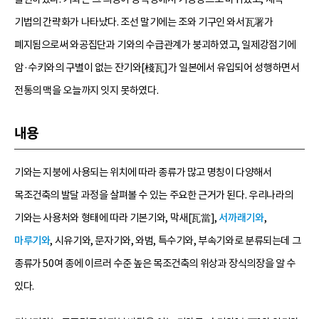
기법의 간략화가 나타났다. 조선 말기에는 조와 기구인 와서瓦署가
폐지됨으로써 와공집단과 기와의 수급관계가 붕괴하였고, 일제강점기에
암·수키와의 구별이 없는 잔기와[棧瓦]가 일본에서 유입되어 성행하면서
전통의 맥을 오늘까지 잇지 못하였다.
내용
기와는 지붕에 사용되는 위치에 따라 종류가 많고 명칭이 다양해서
목조건축의 발달 과정을 살펴볼 수 있는 주요한 근거가 된다. 우리나라의
기와는 사용처와 형태에 따라 기본기와, 막새[瓦當],
서까래기와
,
마루기와
, 시유기와, 문자기와, 와범, 특수기와, 부속기와로 분류되는데 그
종류가 50여 종에 이르러 수준 높은 목조건축의 위상과 장식의장을 알 수
있다.