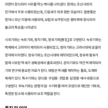
귀면이 장식되어 사귀를 막는 벽사를 나타냈다. 망와는 조선시대의
민가에서 주로 사용되었는데, 드림새가 위로 향한 모습이다. 절병통은
정자나 모난 지붕에 사용되며, 보탑과 보주장식은 용마루에 장식되어
불교의 특성을 나타냈다.
시유기와는 녹유기와, 청자기와, 청유기와[靑瓦]로 구분된다. 녹유기와는
백제에서 고려까지 제작되어 사용되었고, 청자기와는 고려시대에 궁궐의
정자에 이어졌다. 청유기와는 조선시대에 제작되었으며, 청유와 황유가
함께 시유된 막새가 경복궁에서 출토되었다. 문자기와도 약간씩 제작되어
기와 연구에 중요한 자료가 된다. 와범은 막새를 제작하는 틀로, 도제와
목제가 있다. 특수기와는 장식용·무덤용·전탑용·담장용·배수로용으로
구분된다. 부속기와는 완형의 암·수키와를 여러 모양으로 재단한 기와로,
특정한 장소에 사용되어 보조 역할을 한다.