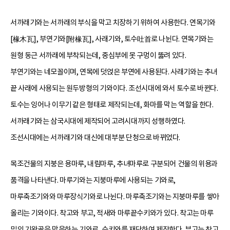
서까래기와는 서까래의 부식을 막고 치장하기 위하여 사용한다. 연목기와
[椽木瓦], 부연기와[附椽瓦], 사래기와, 토수吐首로 나뉜다. 연목기와는
원형 둥근 서까래에 부착되는데, 중심부에 못 구멍이 뚫려 있다.
부연기와는 네모꼴이며, 연목에 덧얹은 부연에 사용된다. 사래기와는 추녀
끝 사래에 사용되는 원두방형의 기와이다. 조선시대에 와서 토수로 바뀐다.
토수는 잉어나 이무기 같은 형태로 제작되는데, 화마를 막는 역할을 한다.
서까래기와는 삼국시대에 제작되어 고려시대까지 성행하였다.
조선시대에는 서까래기와 대신에 대부분 단청으로 바뀌었다.
목조건물의 지붕은 용마루, 내림마루, 추녀마루로 구분되어 건물의 위용과
품격을 나타낸다. 마루기와는 지붕마루에 사용되는 기와로,
마루축조기와와 마루장식기와로 나뉜다. 마루축조기와는 지붕마루를 쌓아
올리는 기와이다. 착고와 부고, 적새와 마루끝수키와가 있다. 착고는 마루
밑의 기왓골을 막음하는 기와로, 수키와를 재단하여 제작한다. 부고는 착고