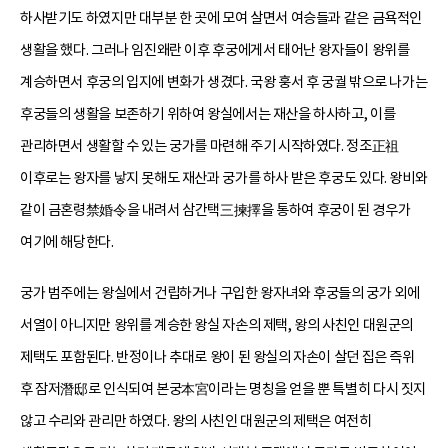
하사받기도 하였지만 대부분 한 곳에 모여 살면서 여승들과 같은 금욕적인
생활을 했다. 그러나 임진왜란 이후 후궁에게서 태어난 왕자들이 왕위를
계승하면서 후궁의 입지에 변화가 생겼다. 국왕 훙서 후 궁궐 밖으로 나가는
후궁들의 생활을 보존하기 위하여 왕실에서는 재산을 하사하고, 이를
관리하면서 생활할 수 있는 궁가를 마련해 주기 시작하였다. 정조正祖
이후로는 왕자를 낳지 못해도 재산과 궁가를 하사 받은 후궁도 있다. 왕비와
같이 금혼령禁婚令을 내려서 삼간택三揀擇을 통하여 후궁이 된 경우가
여기에 해당한다.
궁가 범주에는 왕실에서 건립하거나 구입한 왕자녀와 후궁들의 궁가 외에
서열이 아니지만 왕위를 계승한 왕실 자손의 제택, 왕의 사친인 대원군의
제택도 포함된다. 반정이나 추대로 왕이 된 왕실의 자손이 살던 집은 즉위
후 잠저潛邸로 인식되여 본궁本宮이라는 명칭을 얻을 뿐 특별히 다시 짓지
않고 수리와 관리만 하였다. 왕의 사친인 대원군의 제택은 여전히