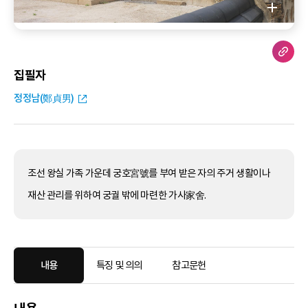
집필자
정정남(鄭貞男)
조선 왕실 가족 가운데 궁호宮號를 부여 받은 자의 주거 생활이나
재산 관리를 위하여 궁궐 밖에 마련한 가사家舍.
내용
특징 및 의의
참고문헌