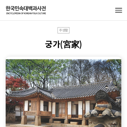
주생활
궁가(宮家)