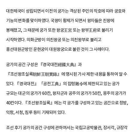
대한제국이 성립되면서 이전의 궁가는 격상된 주인의 작호에 따라 궁호와
기능의 변화를 맞이하였다. 국왕이 황제가 되면서 왕자들은 친왕에
봉해졌고, 그 때문에 궁가 또한 왕궁王宮 또는 왕부王府로 불리기
시작하였다. 의화군방이 의친왕궁 또는 의친왕부로 불리고
흥선대원군방인 운현궁이 대원왕궁으로 불린 것이 그 사례이다.
궁가의 공간 구성은 『경국대전經國大典』과
『조선왕조실록朝鮮王朝實錄』에 명시된 가사 제한 내용을 통하여 알 수
있다. 『경국대전』 「공전工典」의 잡령雜令에 제한되고 있는 궁가
규모는 대군의 궁가가 60칸, 왕자군과 공주의 궁가가 50칸, 옹주의 궁가가
40칸이다. 『조선왕조실록』에는 각 궁가를 구성하고 있는 공간으로 정방,
익랑, 서청, 침루 등이 기재되어 있다.
조선 후기 궁가의 공간 구성에 관하여서는 국립고궁박물관, 장서각, 규장각