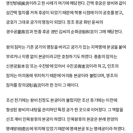
영빈방暎嬪房이라고 한 사례가 여기에 해당한다. 간택 후궁은 왕비와 같이
삼간택 절차를 거쳐 후궁이 되었기 때문에 책봉 시점에 이미 궁호를 받고,
궁호가 그대로 궁가의 명칭이 되었다. 정조 후궁 화빈 윤씨의
경수궁慶壽宮과 헌종 후궁 경빈 김씨의 순화궁順和宮이 그에 해당한다.
왕의 잠저는 기존 궁가의 명칭을 버리고 궁가가 있는 지역명에 본궁을 붙여
부르거나 지명 없이 본궁이라고만 호칭하기도 하였다. 중종의 잠저는
신본궁新本宮 또는 수진방에 있어서 수진궁壽進宮이라 하고, 인조의
잠저는 어의동에 위치하기 때문에 어의동 본궁이라 불렀으며, 영조의
잠저를 창의궁彰義宮이라 한 것이 그 예이다.
조선 전기에는 왕비 친정도 본궁이라 불렀지만 조선 후기에는 이전에
형성된 왕비의 내탕을 관리하던 특정 궁가 한 곳으로 이어졌다. 그 역할을
선조 계비 인목왕후의 본궁이 하였다. 인목왕후의 본궁은 본래 한양의
명례방明禮坊에 위치해 있었기 때문에 명례본궁 또는 명례궁이라 하였다.