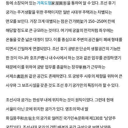
등에 소장되어 있는
가옥도형
家屋圖形을 통하여 알 수 있다. 조선 후기
궁가는 주거생활을 위한 주택이지만 일반 사대부 주택과는 차별되는
면모를 보인다. 가장 크게 대별되는 점은 간가間架가 150~250여 칸에
해당할 정도로 큰 규모라는 것이다. 여기에 궁궐의 전각처럼 좌우에는
온돌을 갖춘 넓은 대청이 있다. 이를 중심으로 주변의 공간들이 폐쇄 형태를
띠면서 긴밀하게 연결되었다. 조선 후기 궁방은 단순히 생활공간의 기능만
한 것이 아니라 호조戶曹나 내수사에서 하는 것과 같은 업무를 관장하였기
때문에 이를 위하여 궁방 업무를 총괄하는 장무掌務가 근무하는
서제소書題所 같은 공간도 존재하였다. 또 궁방주 사후의 제향을 위하여 큰
사우와 그 보조시설을 갖춘 것도 조선 후기 궁가만의 특징이라 할 수 있다.
조선시대 궁가는 한성부 내에 위치하는 것이 원칙이었다. 그런데 현재
서울이 아닌 곳에 위치한 궁가가 있다. 영조의 막내 딸
화길옹주和吉翁主의 궁가로 알려진 국가민속문화재 제130호 ‘남양주
궁집’이다. 조선시대 궁가의 건립 배경과 공간 구성으로 보면 남양주