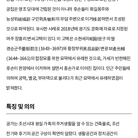
궁집은 영조 당대에 건립된 것이 아니라 후손들이 화길옹주와
능성위綾城尉 구민화具敏和의 무덤 주변으로 이거移居하면서 조성된
것으로 파악된다. 유사한 사례로 2018년에 경기도 문화재 자료로 지정된
여주 장흥리 변씨고택이 있다. 이 고택은 소현세자昭顯世子의 딸
경순군주慶順郡主(1643~1697)와 황창부위黃昌副尉 변광보邊光輔
(1644~1661)의 합장묘를 위한 묘막에서 유래한 것으로, 가세가 빈한해진
후손이 한양에서 이거하여 살면서 종손가로 이어진 집이다. 인근 주민들에
의하여 궁택, 별궁, 부마댁으로 불리다가 최근 묘막에서 유래하였음이
밝혀졌다.
특징 및 의의
궁가는 조선시대 왕실 가족의 주거생활을 알 수 있는 건축물로, 조선
전기와 후기의 공간 구성이 확연히 달랐다. 생활공간과 정치공간이