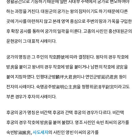
생활공간으로 기능하기 때문에 일반 사대부 주택에서 궁가로 변모하여야
하는 과정을 거친다. 대원군의 궁가는 왕의 잠저이기도 하기 때문에 다른
곳에 가사를 마련하지 않고 본래 영역 중심으로 주변의 땅과 가옥을 구입한
후 확장 공사를 통하여 궁가의 일곽을 이룬다. 고종의 사친인 흥선대원군의
운현궁이 그 대표적 사례이다.
궁가의 명칭은 그 주인의 작호爵號에 따라 결정된다. 왕자의 경우 작호에
방房을 붙이고 왕녀의 경우 작호에 방을 붙이거나 남편의 작호에 궁宮을
붙여 지칭하였다. 인평대군방麟坪大君房이나 연인군방延礽君房 등이
전자의 사례이다. 숙명공주방淑明公主房을 청평위궁淸平尉宮이라고도
부른 경우가 후자의 사례이다.
후궁의 궁가 명칭은 비간택 후궁과 간택 후궁의 경우가 다르다. 비간택
후궁의 경우 작호에 방房을 붙여 불렀다. 영조 사친인 숙빈 최씨의 궁가를
숙빈방淑嬪房,
사도세자
의 사친인 영빈 이씨의 궁가를