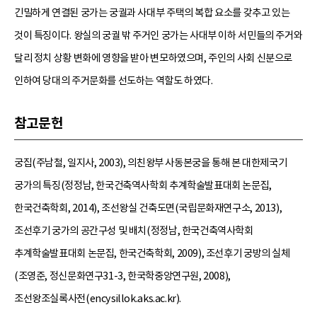
긴밀하게 연결된 궁가는 궁궐과 사대부 주택의 복합 요소를 갖추고 있는
것이 특징이다. 왕실의 궁궐 밖 주거인 궁가는 사대부 이하 서민들의 주거와
달리 정치 상황 변화에 영향을 받아 변모하였으며, 주인의 사회 신분으로
인하여 당대의 주거문화를 선도하는 역할도 하였다.
참고문헌
궁집(주남철, 일지사, 2003), 의친왕부 사동본궁을 통해 본 대한제국기
궁가의 특징(정정남, 한국건축역사학회 추계학술발표대회 논문집,
한국건축학회, 2014), 조선왕실 건축도면(국립문화재연구소, 2013),
조선후기 궁가의 공간구성 및 배치(정정남, 한국건축역사학회
추계학술발표대회 논문집, 한국건축학회, 2009), 조선후기 궁방의 실체
(조영준, 정신문화연구31-3, 한국학중앙연구원, 2008),
조선왕조실록사전(encysillok.aks.ac.kr).