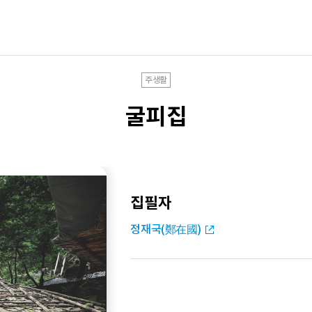
주생활
굴피집
집필자
정재국(鄭在國)