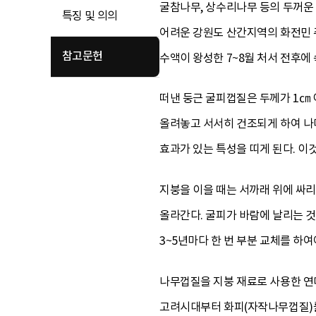
굴참나무, 상수리나무 등의 두꺼운 
특징 및 의의
어려운 강원도 산간지역의 화전민 주
참고문헌
수액이 왕성한 7~8월 처서 전후에
떠낸 둥근 굴피껍질은 두께가 1㎝ 
올려놓고 서서히 건조되게 하여 나머
효과가 있는 특성을 띠게 된다. 이
지붕을 이을 때는 서까래 위에 싸리
올라간다. 굴피가 바람에 날리는 것
3~5년마다 한 번 부분 교체를 하
나무껍질을 지붕 재료로 사용한 연
고려시대부터 화피(자작나무껍질)를