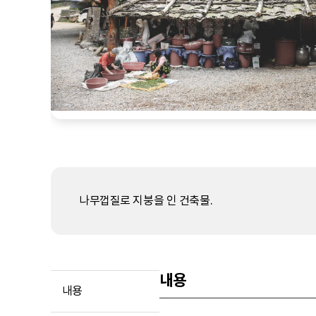
나무껍질로 지붕을 인 건축물.
내용
내용