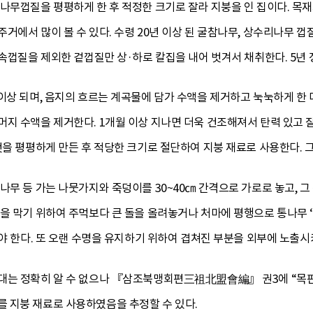
나무껍질을 평평하게 한 후 적정한 크기로 잘라 지붕을 인 집이다. 목재가
거에서 많이 볼 수 있다. 수령 20년 이상 된 굴참나무, 상수리나무 껍
 속껍질을 제외한 겉껍질만 상·하로 칼집을 내어 벗겨서 채취한다. 5년 
이상 되며, 음지의 흐르는 계곡물에 담가 수액을 제거하고 눅눅하게 한
지 수액을 제거한다. 1개월 이상 지나면 더욱 건조해져서 탄력 있고 잘
것을 평평하게 만든 후 적당한 크기로 절단하여 지붕 재료로 사용한다. 
나무 등 가는 나뭇가지와 죽덩이를 30~40㎝ 간격으로 가로로 놓고, 
을 막기 위하여 주먹보다 큰 돌을 올려놓거나 처마에 평행으로 통나무 ‘너
여야 한다. 또 오랜 수명을 유지하기 위하여 겹쳐진 부분을 외부에 노출
대는 정확히 알 수 없으나 『삼조북맹회편三祖北盟會編』 권3에 “목
 지붕 재료로 사용하였음을 추정할 수 있다.