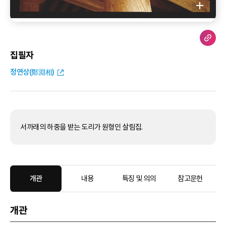
집필자
정연상(鄭淵相)
서까래의 하중을 받는 도리가 원형인 살림집.
개관
내용
특징 및 의의
참고문헌
개관