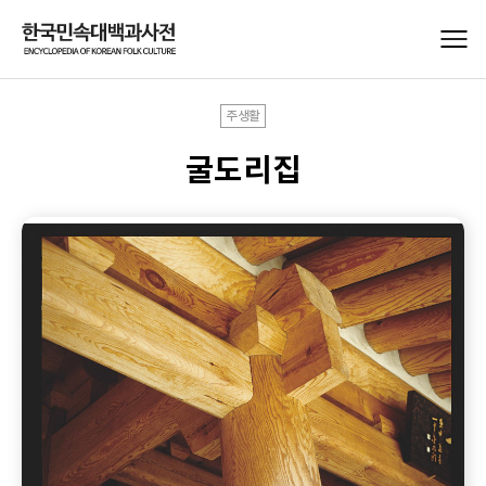
주생활
굴도리집