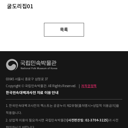
굴도리집01
목록
03045 서울시 종로구 삼청로 37
Copyright © 국립민속박물관. All Rights Reserved.
|
저작권정책
한국민속대백과사전 자료 이용 안내
1. 한국민속대백과사전의 텍스트는 공공누리 제2유형(출처명시+상업적 이용금지)을
적용합니다.
(사전편찬팀: 02-3704-3225)
2. 상업적 이용이 필요하시면 국립민속박물관
과 사전
협의하시기 바랍니다.