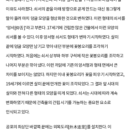
이유도 사라졌다. 쇠서의 끝을 아래 방향으로 곧게 만드는 대신 동그랗게
말아 올려 마치 덩굴 모양을 형상화한 것으로 변하였다. 이런 형태의 쇠서를
‘앙서[仰舌]’라고 부른다. 17세기에 건립한 많은 건물에서 이런 모양의
쇠서를 볼 수 있다. 이후 앙서형 쇠서도 형태가 변하기 시작하였다. 살미
끝에 덩굴 모양만 남기고 깎아 내던 부분에 꽃봉오리를 조각하기
시작하였다. 처음에는 쇠서 상부와 하부 구석에 작은 꽃봉오리를 조각하고
나머지 부분은 깎아 냈다. 이런 까닭에 기존의 앙서형과 형태 면에서 큰
차이를 보이지는 않았다. 하지만 이내 꽃봉오리가 꽃을 피우기 시작하였고,
19세기에 이르면 살미 끝에 만개한 꽃이 조각되었다. 그 결과 앞 시대의
살미와 전혀 다른 형태의 모양을 띠게 되었다. 쇠서는 시대에 따라 계속
변화하였기 때문에 건축물의 건립 시기를 가늠하는 중요한 요소로
인식되고 있다.
공포의 최상단 바깥쪽 끝에는 외목도리[外木道里]를 설치한다. 이