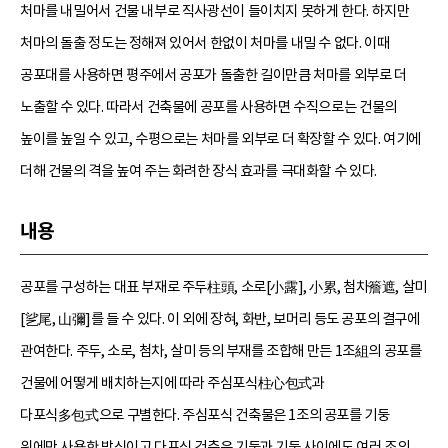
처마를 내밀어서 건물 내부로 직사광선이 들이치지 못하게 한다. 하지만
처마의 돌출 정도는 정해져 있어서 한없이 처마를 내밀 수 없다. 이때
공포대를 사용하면 평주에서 공포가 돌출한 길이만큼 처마를 외부로 더
노출할 수 있다. 따라서 건축물에 공포를 사용하면 수직으로는 건물의
높이를 높일 수 있고, 수평으로는 처마를 외부로 더 확장할 수 있다. 여기에
더해 건물의 격을 높여 주는 화려한 장식 효과를 극대화할 수 있다.
내용
공포를 구성하는 대표 부재로 주두柱頭, 소로[小露], 小累, 첨차簷遮, 살미
[乷尾, 山彌]를 들 수 있다. 이 외에 장혀, 화반, 보머리 등도 공포의 결구에
관여한다. 주두, 소로, 첨차, 살미 등의 부재를 조합해 만든 1조組의 공포를
건물에 어떻게 배치하는지에 따라 주심포식柱心包式과
다포식多包式으로 구별한다. 주심포식 건축물은 1조의 공포를 기둥
위에만 사용한 방식이고 다포식 건축은 기둥과 기둥 사이에도 여러 조의