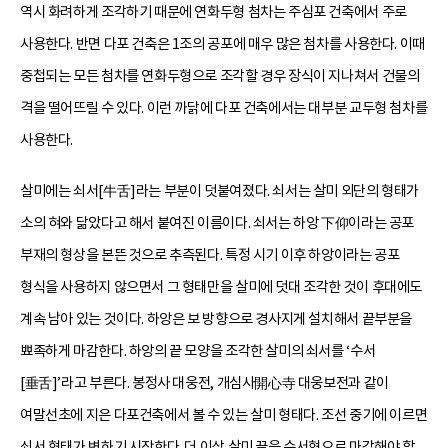
역시 화려하게 조각하기 때문에 연화두형 첨차는 주심포 건축에서 주로
사용한다. 반면 다포 건축은 1조의 공포에 매우 많은 첨차를 사용한다. 이때
중첩되는 모든 첨차를 연화두형으로 조각할 경우 장식이 지나쳐서 건물의
격을 떨어뜨릴 수 있다. 이런 까닭에 다포 건축에서는 대부분 교두형 첨차를
사용한다.
살미에는 쇠서[牛舌]라는 부분이 덧붙여졌다. 쇠서는 살미 외단의 형태가
소의 혀와 닮았다고 해서 붙여진 이름이다. 쇠서는 하앙 下仰이라는 공포
부재의 형상을 본뜬 것으로 추측된다. 특정 시기 이후 하앙이라는 공포
형식을 사용하지 않으면서 그 형태만을 살미에 덧대 조각한 것이 후대에도
계속 남아 있는 것이다. 하앙은 보 방향으로 경사지게 설치해서 끝부분을
뾰족하게 마감한다. 하앙의 끝 모양을 조각한 살미의 쇠서를 ‘수서
[垂舌]’라고 부른다. 봉정사 대웅전, 개심사開心寺 대웅보전과 같이
여말선초에 지은 다포건축에서 볼 수 있는 살미 형태다. 조선 중기에 이르면
쇠서 형태가 변하기 시작한다. 더 이상 살미 끝을 수서형으로 마감해야 할