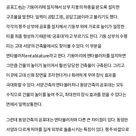
공포工包는 기둥머리에 설치해서 상부 지붕의 하중을 받도록 설치한
구조물을 말한다. 일찍이 공탑工塔, 공답工踏이라고 불리기도 했다.
각각의 평주 상부에 공포를 설치해서 기둥부 위에 가로로 높이가 일정한
띠를 최종 형성하기 때문에 ‘공포대’라고 부르기도 한다. 기둥 상부의 수평
띠는 고대 서양의 건축물에서도 찾아볼 수 있다. 이 부분을
엔타블러처entablature라고 한다. 기둥머리에 엔타블러처를 설치하면
그만큼 건물의 높이가 높아져서 훨씬 당당한 건축물이 구축된다. 그리고
이곳에 고대 신화 장면을 조각한다거나 화려하게 꾸며 장식 효과를
극대화할 수 있다. 서양건축의 엔타블러처나 동양건축의 공포대는 모두
수직으로 건물의 높이를 높여 주고, 최대한의 장식 효과를 얻을 수 있다는
면에서 일맥상통한다.
그런데 동양건축의 공포대는 엔타블러처와 다른 큰 차이점이 있다. 동양은
서양과 다르게 처마를 길게 외부로 돌출시키는 특징이 있다. 평주 바깥으로