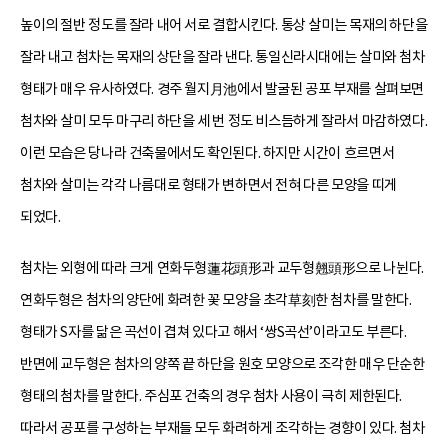
높이의 절반 정도를 잘라 내어 서로 결합시킨다. 통상 살미는 목재의 하단을
잘라 내고 첨차는 목재의 상단을 잘라 낸다. 통일신라시대에는 살미와 첨차
형태가 매우 유사하였다. 경주 월지月池에서 발굴된 공포 부재를 살펴보면
첨차와 살미 모두 마구리 하단을 세 번 정도 비스듬하게 잘라서 마감하였다.
이런 모습은 당나라 건축물에서도 확인된다. 하지만 시간이 흐르면서
첨차와 살미는 각각 나름대로 형태가 변하면서 전혀 다른 모양을 띠게
되었다.
첨차는 외형에 따라 크게 연화두형蓮花頭形과 교두형翹頭形으로 나뉜다.
연화두형은 첨차의 양단에 화려한 꽃 모양을 초각草刻한 첨차를 말한다.
형태가 S자를 닮은 곡선이 겹쳐 있다고 해서 ‘쌍S곡선’이라고도 부른다.
반면에 교두형은 첨차의 양쪽 끝 하단을 원호 모양으로 조각한 매우 단순한
형태의 첨차를 말한다. 주심포 건축의 경우 첨차 사용이 극히 제한된다.
따라서 공포를 구성하는 부재들 모두 화려하게 조각하는 경향이 있다. 첨차