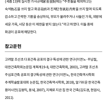
(세종 13)에 실시한 가사규제家舍規制에는 “주춧돌을 제외하고는
숙석熟石을 쓰지 말고 화공花栱과 진채단청眞彩丹靑을 쓰지 말며 되도록
검소하고 간략한 기풍을 숭상하되, 부모가 물려주거나 사들인 가옥, 외방에
세운 가옥, 사당 등은 이 제한을 받지 않는다.”라고 하였다. 이들 중에
화공이 공포에 해당한다.
참고문헌
고려말 조선초 다포건축 공포의 결구 특성에 관한 연구(이연노·주남철,
대한건축학회논문집 계획계19-8, 대한건축학회, 2003), 고려말 조선초
주심포건축 공포의 결구특성에 관한 연구(이연노, 한국건축역사학회
추계학술발표대회 논문집, 한국건축역사학회, 2018), 알기쉬운 한국건축
용어사전(김왕직, 동녘, 2007), 지혜로 지은 집 한국 건축(김도경, 현암사,
2011).