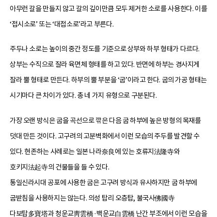
아무런 갈을 만들지 않고 갈의 깊이만큼 모두 제거한 소로를 사용한다. 이를
‘접시소로’ 또는 ‘대접소로’라고 부른다.
주두나 소로는 높이의 중간 정도를 기준으로 상부와 하부 형태가 다르다.
상부는 수직으로 잘라 육면체 형태를 하고 있다. 반면에 하부는 경사지게
잘라 뿔 형태로 만든다. 하부의 뿔 부분을 ‘굽’이라고 한다. 굽의 가공 형태는
시기마다 큰 차이가 있다. 총 네 가지 유형으로 구분된다.
가장 오랜 방식은 굽을 곡선으로 깎은 다음 굽 하부에 높은 방형의 목재를
덧대 만든 것이다. 고구려의 고분벽화에서 이런 모습의 주두를 발견할 수
있다. 현존하는 사례로는 일본 나라奈良에 있는 호류지法隆寺와
호키지法起寺의 건물들을 들 수 있다.
통일신라시대 공포에 사용한 굽은 고구려 방식과 유사하지만 굽 하부에
굽받침을 사용하지는 않는다. 의성 탑리 오층탑, 불국사佛國寺
다보탑多寶塔과 청운교靑雲橋·백운교白雲橋 난간 부조에서 이런 모습을