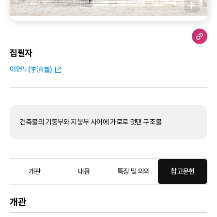
집필자
이연노(李演魯)
건축물의 기둥부와 지붕부 사이에 가로로 덧댄 구조물.
개관
내용
특징 및 의의
참고문헌
개관