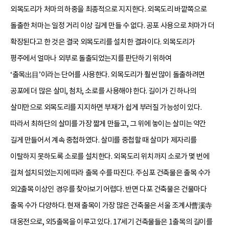
외목도리가 처마의 하중을 최종적으로 지지한다. 외목도리 바깥쪽으로
돌출한 처마는 일정 거리 이상 길게 만들 수 없다. 공포 사용으로 처마가 더
확장된다고 한 것은 결국 외목도리를 설치한 결과이다. 외목도리가
평주에서 얼마나 외부로 돌출되었는지를 판단하기 위하여
‘출목出目’이라는 단어를 사용한다. 외목도리가 훨씬 많이 돌출하려면
공포에 더 많은 살미, 첨차, 소로를 사용해야 한다. 길이가 긴 하나의
살미만으로 외목도리를 지지하면 부재가 쉽게 부러질 가능성이 있다.
따라서 최하단의 살미를 가장 짧게 만들고, 그 위에 놓이는 살미는 약간
길게 만들어서 계속 중첩하였다. 살미를 중첩할 때 살미가 제자리를
이탈하지 못하도록 소로를 설치한다. 외목도리 위치까지 소로가 몇 번에
걸쳐 설치되었는지에 따라 출목 수를 따진다. 주심포 건축물은 출목 수가
외2출목 이상인 경우를 찾아보기 어렵다. 반면 다포 건축물은 건물마다
출목 수가 다양하다. 현재 출목이 가장 많은 건축물은 서울 조계사曹溪寺
대웅전으로, 외5출목을 이루고 있다. 17세기 건축물들은 1출목의 길이를