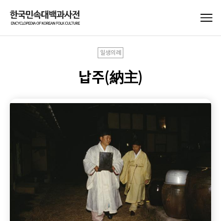
일생의례
납주(納主)