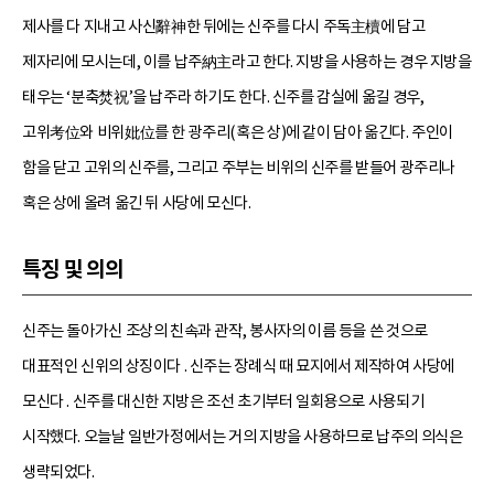
제사를 다 지내고 사신辭神한 뒤에는 신주를 다시 주독主櫝에 담고
제자리에 모시는데, 이를 납주納主라고 한다. 지방을 사용하는 경우 지방을
태우는 ‘분축焚祝’을 납주라 하기도 한다. 신주를 감실에 옮길 경우,
고위考位와 비위妣位를 한 광주리(혹은 상)에 같이 담아 옮긴다. 주인이
함을 닫고 고위의 신주를, 그리고 주부는 비위의 신주를 받들어 광주리나
혹은 상에 올려 옮긴 뒤 사당에 모신다.
특징 및 의의
신주는 돌아가신 조상의 친속과 관작, 봉사자의 이름 등을 쓴 것으로
대표적인 신위의 상징이다 . 신주는 장례식 때 묘지에서 제작하여 사당에
모신다 . 신주를 대신한 지방은 조선 초기부터 일회용으로 사용되기
시작했다. 오늘날 일반가정에서는 거의 지방을 사용하므로 납주의 의식은
생략되었다.