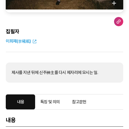
집필자
이희재(李曦載)
제사를 지낸 뒤에 신주神主를 다시 제자리에 모시는 일.
내용
특징 및 의의
참고문헌
내용