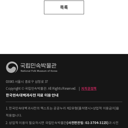
목록
03045 서울시 종로구 삼청로 37
Copyright © 국립민속박물관. All Rights Reserved.
|
저작권정책
한국민속대백과사전 자료 이용 안내
1. 한국민속대백과사전의 텍스트는 공공누리 제2유형(출처명시+상업적 이용금지)을
적용합니다.
(사전편찬팀: 02-3704-3225)
2. 상업적 이용이 필요하시면 국립민속박물관
과 사전