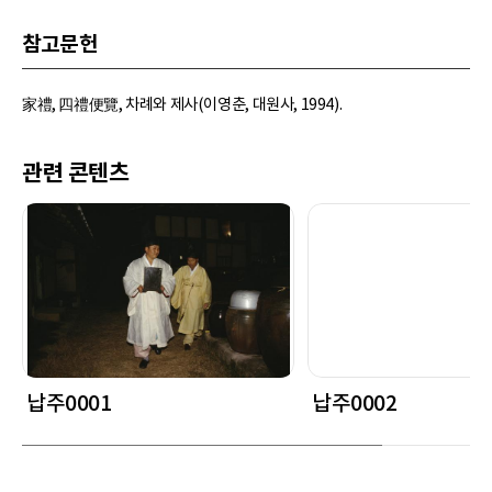
참고문헌
家禮, 四禮便覽, 차례와 제사(이영춘, 대원사, 1994).
관련 콘텐츠
납주0001
납주0002