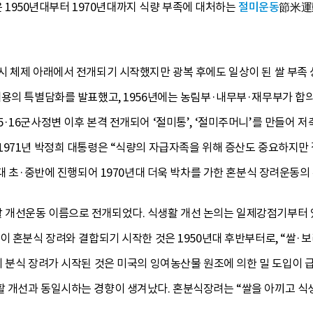
950년대부터 1970년대까지 식량 부족에 대처하는
절미운동
節米運
 체제 아래에서 전개되기 시작했지만 광복 후에도 일상이 된 쌀 부족 상
용의 특별담화를 발표했고, 1956년에는 농림부·내무부·재무부가 합의하
·16군사정변 이후 본격 전개되어 ‘절미통’, ‘절미주머니’를 만들어 
1971년 박정희 대통령은 “식량의 자급자족을 위해 증산도 중요하지
년대 초·중반에 진행되어 1970년대 더욱 박차를 가한 혼분식 장려운동
개선운동 이름으로 전개되었다. 식생활 개선 논의는 일제강점기부터 있
것이 혼분식 장려와 결합되기 시작한 것은 1950년대 후반부터로, “쌀
 분식 장려가 시작된 것은 미국의 잉여농산물 원조에 의한 밀 도입이 
 개선과 동일시하는 경향이 생겨났다. 혼분식장려는 “쌀을 아끼고 식