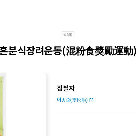
식생활
혼분식장려운동(混粉食獎勵運動
집필자
이송순(李松順)