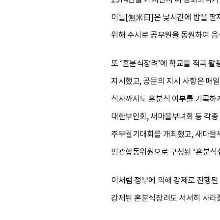
이틀[無米日]은 낮시간에 밥을 팔지
위해 수시로 공무원을 동원하여 음
또 ‘혼분식장려’에 학교를 적극 
지시했고, 공문의 지시 사항은 매
식사까지도 혼분식 여부를 기록하게
대한부인회, 새마을부녀회 등 각종
주부궐기대회를 개최했고, 새마을부
민관합동위원으로 구성된 ‘혼분식실
이처럼 정부에 의해 강제로 진행된 
강제된 혼분식장려도 서서히 사라