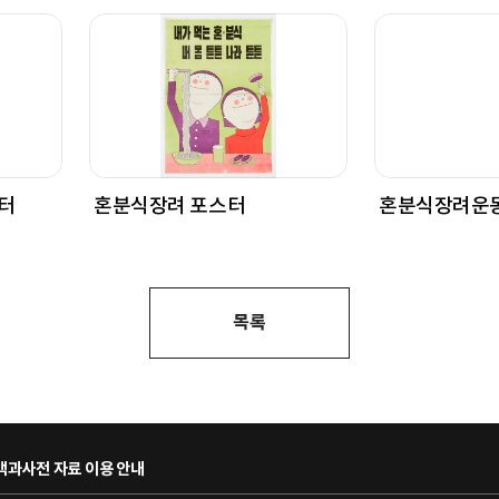
터
혼분식장려 포스터
혼분식장려운동
목록
과사전 자료 이용 안내