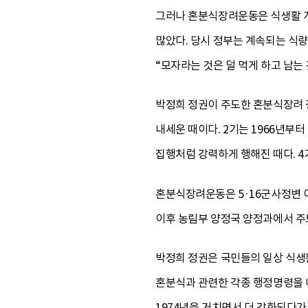
그러나 혼분식장려운동은 식생활 개
많았다. 당시 정부는 계속되는 식
“모자라는 것은 덜 먹게 하고 남는
박정희 정권이 주도한 혼분식장려 정
내세운 때이다. 2기는 1966년부터
집행처럼 강력하게 행해진 때다. 4기
혼분식장려운동은 5·16군사정변 
이후 농림부 양정국 양정과에서 주
박정희 정권은 국민들의 일상 식생
혼분식과 관련한 각종 행정명령을 내렸
1974년을 거치면서 더 강화되다가 