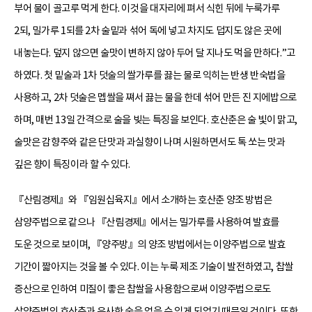
부어 물이 골고루 먹게 한다. 이것을 대자리에 펴서 식힌 뒤에 누룩가루
2되, 밀가루 1되를 2차 술밑과 섞어 독에 넣고 차지도 덥지도 않은 곳에
내놓는다. 덮지 않으면 술맛이 변하지 않아 두어 달 지나도 먹을 만하다.”고
하였다. 첫 밑술과 1차 덧술의 쌀가루를 끓는 물로 익히는 반생 반숙법을
사용하고, 2차 덧술은 멥쌀을 쪄서 끓는 물을 한데 섞어 만든 진 지에밥으로
하며, 매번 13일 간격으로 술을 빚는 특징을 보인다. 호산춘은 술 빛이 맑고,
술맛은 감향주와 같은 단맛과 과실향이 나며 시원하면서도 톡 쏘는 맛과
깊은 향이 특징이라 할 수 있다.
『산림경제』와 『임원십육지』에서 소개하는 호산춘 양조 방법은
삼양주법으로 같으나 『산림경제』에서는 밀가루를 사용하여 발효를
도운 것으로 보이며, 『양주방』의 양조 방법에서는 이양주법으로 발효
기간이 짧아지는 것을 볼 수 있다. 이는 누룩 제조 기술이 발전하였고, 찹쌀
증산으로 인하여 미질이 좋은 찹쌀을 사용함으로써 이양주법으로도
삼양주법의 호산춘과 유사한 술을 얻을 수 있게 되었기 때문일 것이다. 또한