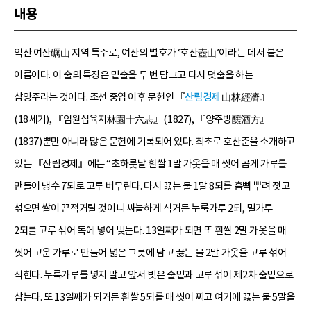
내용
익산 여산礪山 지역 특주로, 여산의 별호가 ‘호산壺山’이라는 데서 붙은
이름이다. 이 술의 특징은 밑술을 두 번 담그고 다시 덧술을 하는
삼양주라는 것이다. 조선 중엽 이후 문헌인 『
산림경제
山林經濟』
(18세기), 『임원십육지林園十六志』(1827), 『양주방釀酒方』
(1837)뿐만 아니라 많은 문헌에 기록되어 있다. 최초로 호산춘을 소개하고
있는 『산림경제』에는 “초하룻날 흰쌀 1말 가옷을 매 씻어 곱게 가루를
만들어 냉수 7되로 고루 버무린다. 다시 끓는 물 1말 8되를 흠뻑 뿌려 젓고
섞으면 쌀이 끈적거릴 것이니 싸늘하게 식거든 누룩가루 2되, 밀가루
2되를 고루 섞어 독에 넣어 빚는다. 13일째가 되면 또 흰쌀 2말 가옷을 매
씻어 고운 가루로 만들어 넓은 그릇에 담고 끓는 물 2말 가옷을 고루 섞어
식힌다. 누룩가루를 넣지 말고 앞서 빚은 술밑과 고루 섞어 제2차 술밑으로
삼는다. 또 13일째가 되거든 흰쌀 5되를 매 씻어 찌고 여기에 끓는 물 5말을