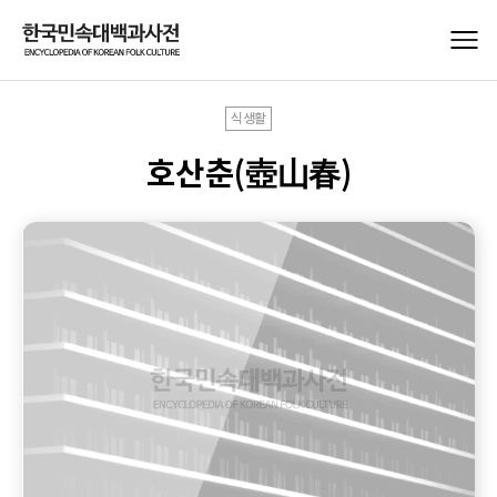
식생활
호산춘(壺山春)