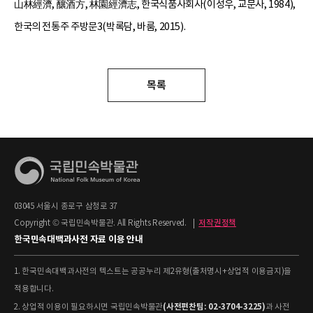
山林經濟, 釀酒方, 林園經濟志, 한국식품사회사(이성우, 교문사, 1984),
한국의 전통주 주방문3(박록담, 바룸, 2015).
목록
03045 서울시 종로구 삼청로 37
Copyright © 국립민속박물관. All Rights Reserved.
|
저작권정책
한국민속대백과사전 자료 이용 안내
1. 한국민속대백과사전의 텍스트는 공공누리 제2유형(출처명시+상업적 이용금지)을
적용합니다.
(사전편찬팀: 02-3704-3225)
2. 상업적 이용이 필요하시면 국립민속박물관
과 사전