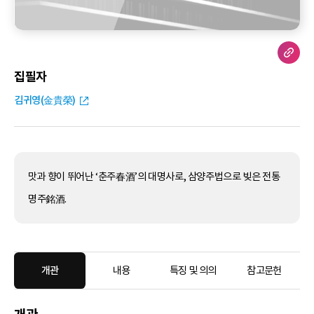
집필자
김귀영(金貴榮)
맛과 향이 뛰어난 ‘춘주春酒’의 대명사로, 삼양주법으로 빚은 전통
명주銘酒.
개관
내용
특징 및 의의
참고문헌