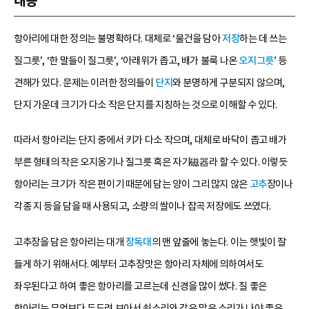
내용
항아리에 대한 정의는 불명확하다. 대체로 ‘물건을 담아
저장
하는 데 쓰는
질그릇’, ‘한 말들이 질그릇’, ‘아래위가 좁고, 배가 불룩 나온
오지그릇
’ 등
견해가 있다. 문제는 이러한 정의들이
단지
와 분명하게 구분되지 않으며,
단지 가운데 크기가 다소 작은 단지를 지칭하는 것으로 이해할 수 있다.
따라서 항아리는 단지 중에서 키가 다소 작으며, 대체로 바닥이 좁고 배가
부른 형태의 작은 오지옹기나 질그릇 혹은 자기磁器라 할 수 있다. 이렇듯
항아리는 크기가 작은 편이기 때문에 담는 양이 그리 많지 않은
고추
장이나
각종 지 등을 담을 때 사용되고, 소량의 쌀이나 잡곡 저장에도 쓰였다.
고추장을 담은 항아리는 대개
장독대
의 맨 앞줄에 놓는다. 이는 햇빛이 잘
들게 하기 위해서다. 예부터 고추장맛은 항아리 자체에 의하여서도
좌우된다고 하여 좋은 항아리를 고르는데 신경을 많이 썼다. 질 좋은
항아리는 무엇보다 두드려 보아서 쇳소리와 같은 맑은 소리가 나야 좋은