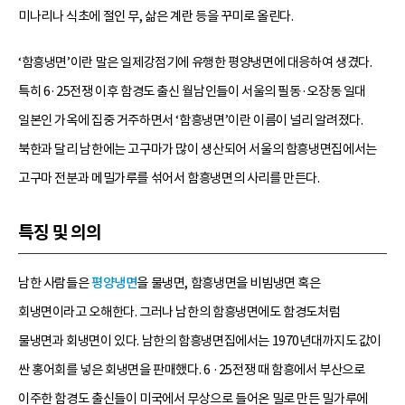
미나리나 식초에 절인 무, 삶은 계란 등을 꾸미로 올린다.
‘함흥냉면’이란 말은 일제강점기에 유행한 평양냉면에 대응하여 생겼다.
특히 6·25전쟁 이후 함경도 출신 월남인들이 서울의 필동·오장동 일대
일본인 가옥에 집중 거주하면서 ‘함흥냉면’이란 이름이 널리 알려졌다.
북한과 달리 남한에는 고구마가 많이 생산되어 서울의 함흥냉면집에서는
고구마 전분과 메밀가루를 섞어서 함흥냉면의 사리를 만든다.
특징 및 의의
남한 사람들은
평양냉면
을 물냉면, 함흥냉면을 비빔냉면 혹은
회냉면이라고 오해한다. 그러나 남한의 함흥냉면에도 함경도처럼
물냉면과 회냉면이 있다. 남한의 함흥냉면집에서는 1970년대까지도 값이
싼 홍어회를 넣은 회냉면을 판매했다. 6 ·25전쟁 때 함흥에서 부산으로
이주한 함경도 출신들이 미국에서 무상으로 들어온 밀로 만든 밀가루에