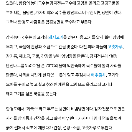
있었다. 함흥의 농마국수는 감자전분국수에 고명을 올리고 고깃국물을
부어 내는 물냉면, 가자미회와 국수를 양념으로 버무린 비빔냉면이 있다.
그러나 함경도 사람들은 함흥냉면을 국수라고 부른다.
감자농마국수는 쇠고기와
돼지고기
를 삶은 다음 고기를 얇게 썰어 양념에
무치고, 국물에 간장과 소금으로 간을 맞춘다. 다진 파와 마늘에
고춧가루
,
참기름, 깨소금, 국물, 간장을 넣어 양념장을 만든다. 감자전분에 ‘결정
탄산나트륨NaCO’을 푼 70℃의 물에 익반죽하여 국수틀에 눌러 사리를
만든다. 사리를 차갑게 한 다음 그릇에 담고 무김치나
배추김치
, 고기와
오이를 꾸미로 놓고 실고추와 찐 계란을 고명으로 올리고 쇠고기나
돼지고기를 삶은 국물을 붓는다.
함경도에서 ‘회국수’라고 부르는 냉면이 비빔냉면이다. 감자전분으로 만든
사리를 참기름과 간장을 넣고 살짝 버무린다. 가자미나 명태 껍질을 벗겨
굵게 썰어서 식초에 재웠다가 간장, 설탕·소금, 고춧가루로 무친다.