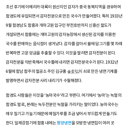
조선 후기에 아메리카 대륙이 원산지인 감자가 중국 동북지역을 경유하여
함경도에 유입되면서 감자전분으로 만든 국수가 만들어졌다. 특히 1933년
9월 함경남도 함흥과 개마고원 입구인 부전호반까지 신흥선 철도가
개설되면서 함흥에는 개마고원의 감자농장에서 생산된 감자를 이용한
국수를 판매하는 음식점이 생겨났다. 감자를 갈아서 물에 담그기를 몇 차례
반복하면 고운 앙금을 추출할 수 있다. 이것을 말리면 감자전분이 된다.
감자전분을 익반죽해서 국수틀에 내리면 감자전분국수가 된다. 1932년
6월에 함남 함주의 철공소 주인 김규홍 金圭弘이 쇠로 만든 냉면기계를
발명하면서 감자전분 사리 내리기가 수월해졌다.
함경도 사람들은 이것을 ‘농마국수’라고 부른다. 여기에서 ‘농마’는 녹말의
함경도 말로, 본래는 녹두전분인 녹말을 가리키는 말이었다. 농마국수는
매우 질기고 가늘기 때문에 메밀가루를 조금 넣어서 부드럽게 만들기도
한다. 일제강점기에 함흥 내에는
평양냉면
을 모방한 냉면집이 여러 곳