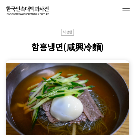
식생활
함흥냉면(咸興冷麵)