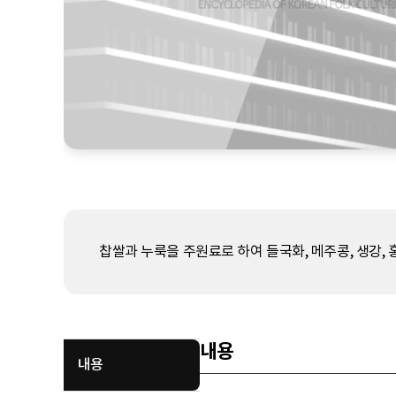
찹쌀과 누룩을 주원료로 하여 들국화, 메주콩, 생강, 
내용
내용