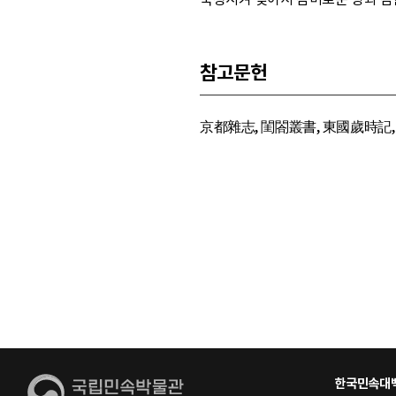
참고문헌
京都雜志, 閨閤叢書, 東國歲時記,
한국민속대백