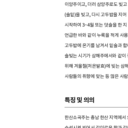
이양주이고, 더러 삼양주로도 빚고 
(술밑)을 빚고, 다시 고두밥을 지
시작하여 3~4월 또는 덧술을 한 지
언급한 바와 같이 누룩을 적게 사용
고두밥에 온기를 남겨서 밑술과 합하
술빚는 시기가 삼해주에서와 같이 정
위해 겨울철(저온발효)에 빚는 삼
사람들의 취향에 맞는 등 많은 사
특징 및 의의
한산소곡주는 충남 한산 지역에서 오
숙성시켜 빚어서 감미로운 향과 감