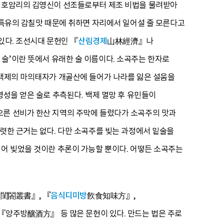
면 호암리의 김영신이 선조들로부터 제조 비법을 물려받아
 특유의 감칠맛 때문에 취하면 자리에서 일어설 줄 모른다고
있다. 조선시대 문헌인 『
산림경제
山林經濟』나
 술’이란 뜻에서 유래한 술 이름이다. 소곡주는 한자로
“백제의 마의태자가 개골산에 들어가 나라를 잃은 설움을
명성을 얻은 술로 추측된다. 백제 멸망 후 유민들이
오른 선비가 한산 지역의 주막에 들렀다가 소곡주의 맛과
뚜렷한 근거는 없다. 다만 소곡주를 빚는 과정에서 밑술을
이어 빚었을 것이란 추론이 가능할 뿐이다. 어떻든 소곡주는
서
閨閤叢書』, 『
음식디미방
飮食知味方』,
『양주방釀酒方』 등 많은 문헌이 있다. 만드는 법은 주로