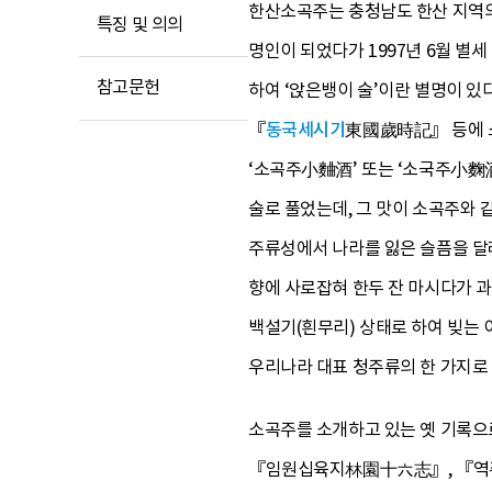
한산소곡주는 충청남도 한산 지역의
특징 및 의의
명인이 되었다가 1997년 6월 별
참고문헌
하여 ‘앉은뱅이 술’이란 별명이 있
『
동국세시기
東國歲時記』 등에 소
‘소곡주小麯酒’ 또는 ‘소국주小麴
술로 풀었는데, 그 맛이 소곡주와 
주류성에서 나라를 잃은 슬픔을 달
향에 사로잡혀 한두 잔 마시다가 과
백설기(흰무리) 상태로 하여 빚는 
우리나라 대표 청주류의 한 가지로
소곡주를 소개하고 있는 옛 기록
『임원십육지林園十六志』, 『역