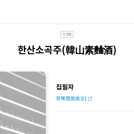
식생활
한산소곡주(韓山素麯酒)
집필자
정혜경(鄭惠京)