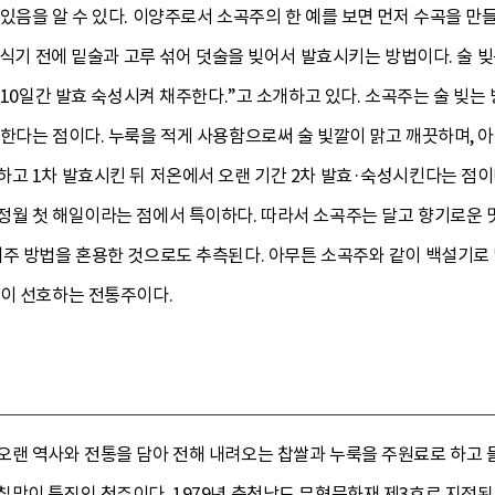
있음을 알 수 있다. 이양주로서 소곡주의 한 예를 보면 먼저 수곡을 만
어 식기 전에 밑술과 고루 섞어 덧술을 빚어서 발효시키는 방법이다. 술 
 10일간 발효 숙성시켜 채주한다.”고 소개하고 있다. 소곡주는 술 빚는
한다는 점이다. 누룩을 적게 사용함으로써 술 빛깔이 맑고 깨끗하며, 아
고 1차 발효시킨 뒤 저온에서 오랜 기간 2차 발효·숙성시킨다는 점이다
월 첫 해일이라는 점에서 특이하다. 따라서 소곡주는 달고 향기로운 맛
해주 방법을 혼용한 것으로도 추측된다. 아무튼 소곡주와 같이 백설기로
람이 선호하는 전통주이다.
랜 역사와 전통을 담아 전해 내려오는 찹쌀과 누룩을 주원료로 하고 들국
칠맛이 특징인 청주이다. 1979년 충청남도 무형문화재 제3호로 지정된