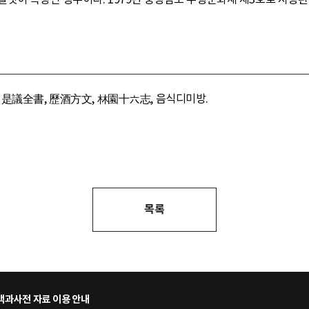
 是議全書, 歷酒方文, 林園十六志, 음식디미방.
목록
과사전 자료 이용 안내