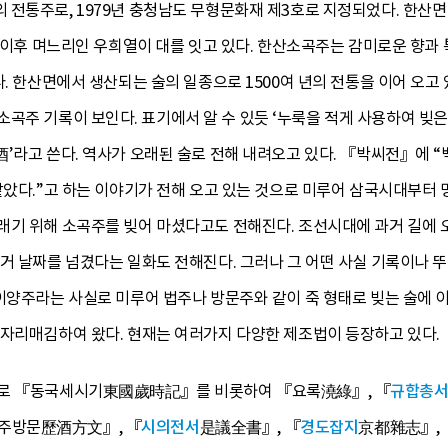
 전통주로, 1979년 충청남도 무형문화재 제3호로 지정되었다. 한산
세 이후 며느리인 우희열이 대를 잇고 있다. 한산소곡주는 감미로운 향과
다. 한산면에서 생산되는 술의 일종으로 1500여 년의 전통을 이어 오고 
곡주 기록이 보인다. 표기에서 알 수 있듯 ‘누룩을 적게 사용하여 빚은
酒’라고 쓴다. 역사가 오래된 술로 전해 내려오고 있다. 『박씨전』에 
같았다.”고 하는 이야기가 전해 오고 있는 것으로 미루어 삼국시대부터 
래기 위해 소곡주를 빚어 마셨다고도 전해진다. 조선시대에 과거 길에 
거 날짜를 넘겼다는 일화도 전해진다. 그러나 그 어떤 사실 기록이나 
이양주라는 사실로 미루어 법주나 방문주와 같이 죽 형태로 빚는 술에 
 자리매김하여 왔다. 현재는 여러가지 다양한 제조법이 등장하고 있다.
으로 『동국세시기東國歲時記』를 비롯하여 『요록澆綠』, 『
규합총
주방문歷酒方文』, 『
시의전서
是議全書』, 『
경도잡지
京都雜志』, 