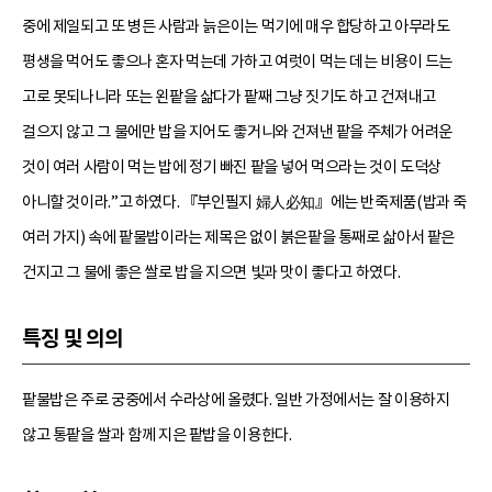
중에 제일되고 또 병든 사람과 늙은이는 먹기에 매우 합당하고 아무라도
평생을 먹어도 좋으나 혼자 먹는데 가하고 여럿이 먹는 데는 비용이 드는
고로 못되나니라 또는 왼팥을 삶다가 팥째 그냥 짓기도 하고 건져내고
걸으지 않고 그 물에만 밥을 지어도 좋거니와 건져낸 팥을 주체가 어려운
것이 여러 사람이 먹는 밥에 정기 빠진 팥을 넣어 먹으라는 것이 도덕상
아니할 것이라.”고 하였다. 『부인필지 婦人必知』에는 반죽제품(밥과 죽
여러 가지) 속에 팥물밥이라는 제목은 없이 붉은팥을 통째로 삶아서 팥은
건지고 그 물에 좋은 쌀로 밥을 지으면 빛과 맛이 좋다고 하였다.
특징 및 의의
팥물밥은 주로 궁중에서 수라상에 올렸다. 일반 가정에서는 잘 이용하지
않고 통팥을 쌀과 함께 지은 팥밥을 이용한다.