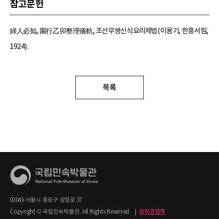
참고문헌
婦人必知, 園行乙卯整理儀軌, 조선무쌍신식요리제법(이용기, 한흥서림,
1924).
목록
03045 서울시 종로구 삼청로 37
Copyright © 국립민속박물관. All Rights Reserved.
|
저작권정책