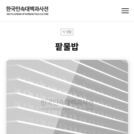
식생활
팥물밥