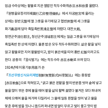
임금 수라상에는 팥물로 지은 쌀밥인 적두수화취赤豆水和炊를 올렸다.
『원행을묘정리의궤園行乙卯整理儀軌』에서 자궁慈宮께 올리는
상에는 원반元盤에 열 그릇을 유기에 담고 협반挾盤에 세 그릇을
화기畵器에 담아 흑칠족반黑漆足盤에 차렸다. 대전大殿,
청연군주淸衍郡主, 청선군주淸璿郡主에게는 일곱 그릇을 유기에 담아
흑칠족반 한 상에 차렸다. 물론 밥은 모두 적두수화취였다. 삶은 팥을 넣지
않고 팥물로만 지어 팥물밥이고, 밥이 붉은색을 띠어 홍반 紅飯이라고도
한다. 궁중의 『음식발기』에는 적두수라 赤豆水喇로 쓰여 있다.
1924년에 이용기李用基가 쓴
『
조선무쌍신식요리제법
朝鮮無雙新式料理製法』에는 중등밥
[赤豆軟飯]으로 적혀있고, “굵고 붉은 왼팥을 쌀의 반분쯤 씻어 솥에 넣고
물을 많이 부은 후에 불을 때어 팥을 삶되 활짝 끓였다 불거든 모다 퍼내여
체에 으깨여 물을 쳐가며 다질러서 그 물에 일등 흰쌀을 씻어 넣고 물을
맞춘 후에 밥을 짓나니 뜸드려 퍼내면 밥알이 무르고 빛이 좋고 맛이 밥