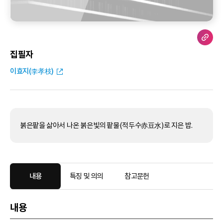
집필자
이효지(李孝枝)
붉은팥을 삶아서 나온 붉은빛의 팥물(적두수赤豆水)로 지은 밥.
내용
특징 및 의의
참고문헌
내용