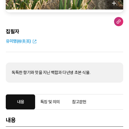
집필자
유미영(柳美英)
독특한 향기와 맛을 지닌 백합과 다년생 초본 식물.
내용
특징 및 의의
참고문헌
내용