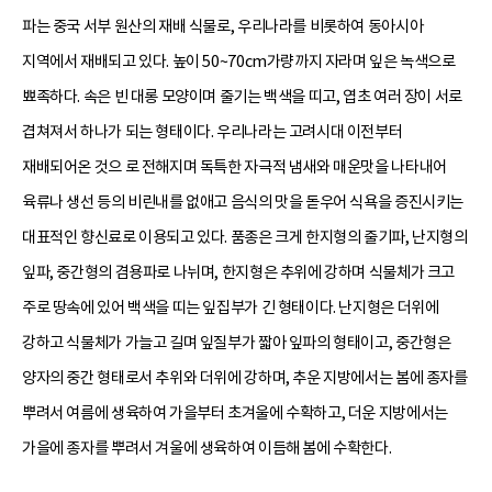
파는 중국 서부 원산의 재배 식물로, 우리나라를 비롯하여 동아시아
지역에서 재배되고 있다. 높이 50~70cm가량까지 자라며 잎은 녹색으로
뾰족하다. 속은 빈 대롱 모양이며 줄기는 백색을 띠고, 엽초 여러 장이 서로
겹쳐져서 하나가 되는 형태이다. 우리나라는 고려시대 이전부터
재배되어온 것으 로 전해지며 독특한 자극적 냄새와 매운맛을 나타내어
육류나 생선 등의 비린내를 없애고 음식의 맛을 돋우어 식욕을 증진시키는
대표적인 향신료로 이용되고 있다. 품종은 크게 한지형의 줄기파, 난지형의
잎파, 중간형의 겸용파로 나뉘며, 한지형은 추위에 강하며 식물체가 크고
주로 땅속에 있어 백색을 띠는 잎집부가 긴 형태이다. 난지형은 더위에
강하고 식물체가 가늘고 길며 잎질부가 짧아 잎파의 형태이고, 중간형은
양자의 중간 형태로서 추위와 더위에 강하며, 추운 지방에서는 봄에 종자를
뿌려서 여름에 생육하여 가을부터 초겨울에 수확하고, 더운 지방에서는
가을에 종자를 뿌려서 겨울에 생육하여 이듬해 봄에 수확한다.