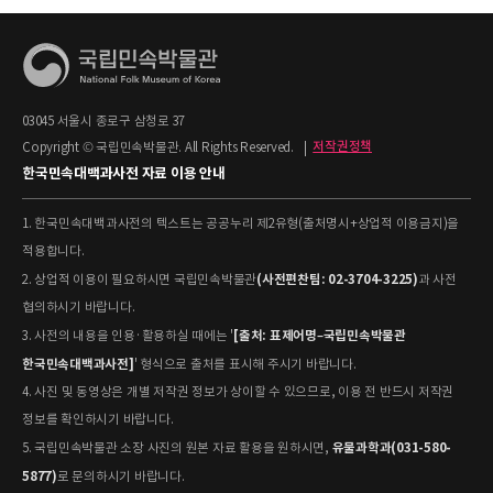
03045 서울시 종로구 삼청로 37
Copyright © 국립민속박물관. All Rights Reserved.
|
저작권정책
한국민속대백과사전 자료 이용 안내
1. 한국민속대백과사전의 텍스트는 공공누리 제2유형(출처명시+상업적 이용금지)을
적용합니다.
(사전편찬팀: 02-3704-3225)
2. 상업적 이용이 필요하시면 국립민속박물관
과 사전
협의하시기 바랍니다.
[출처: 표제어명–국립민속박물관
3. 사전의 내용을 인용·활용하실 때에는 '
한국민속대백과사전]
' 형식으로 출처를 표시해 주시기 바랍니다.
4. 사진 및 동영상은 개별 저작권 정보가 상이할 수 있으므로, 이용 전 반드시 저작권
정보를 확인하시기 바랍니다.
유물과학과(031-580-
5. 국립민속박물관 소장 사진의 원본 자료 활용을 원하시면,
5877)
로 문의하시기 바랍니다.