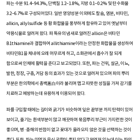
파는 수분 91.4~94.3%, 단백질 1.2~1.8%, 지방 0.1~0.2% 및 탄수화물
3.2~6.7%로 구성되어있다. 일반 영양성분 이외에도 칼슘, 염분, 비타민,
allicin, allylsulfide 등 황 화합물을 풍부하게 함유하고 있어 옛날부터
약용식물로 알려져 왔다. 파 특유의 냄새로 알려진 allicin은 비타민
B1thiamine과 결합하여 allithiamine이라는 안정한 화합물을 생성하여
비타민B1을 체내에 오래 머무르게 하고, 소화관에서 흡수가 잘 되게
함으로써 인체에 활력을 준다고 보고되었다. 또한, 파는 건위, 살균, 이뇨,
발한, 정장, 구충, 거담 등의 효과가 있는 것으로 알려져 있으며 파의 뿌리
부분은 한의학에서 총백蔥白이라 불리며 맵고 따뜻한 성질을 가져 감기를
치료하고 예방하는데 유용하게 이용되어 왔다.
파를 구입할 때에는 길이와 굵기가 비슷하며 잎은 끝부분 까지 탄력이 있어
보이고, 줄기는 흰색부분이 많고 깨끗하며 묶음뿌리 부근이 가지런한 것이
좋으며, 병·충해의 반점이 없고 꽃대가 올라오지 않은 것을 선택하는 것이
좋다. 또한, 파는 미역과 음식 궁합이 좋지 않다고 알려져 있는데 이는 파의