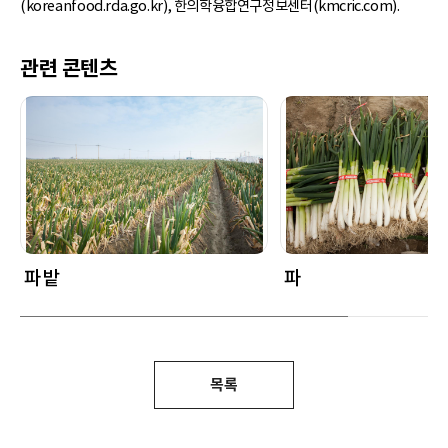
(koreanfood.rda.go.kr), 한의학융합연구정보센터(kmcric.com).
관련 콘텐츠
파밭
파
목록