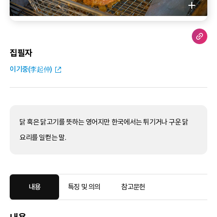
집필자
이기중(李起仲)
닭 혹은 닭고기를 뜻하는 영어지만 한국에서는 튀기거나 구운 닭
요리를 일컫는 말.
내용
특징 및 의의
참고문헌