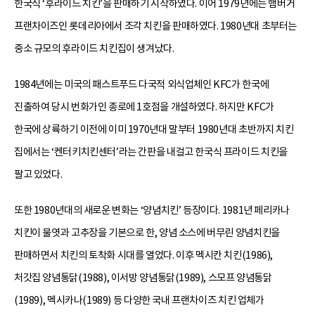
한국식 ‘후라이드 치킨’을 판매하기 시작하였다. 이어 1979년에는 햄버거
프랜차이즈인 롯데리아에서 조각 치킨을 판매하였다. 1980년대 초부터는
중소 규모의 후라이드 치킨집이 생겨났다.
1984년에는 미국의 패스트푸드 다국적 외식업체인 KFC가 한국에
진출하여 당시 번화가인 종로에 1호점을 개설하였다. 하지만 KFC가
한국에 상륙하기 이전에 이미 1970년대 말부터 1980년대 초반까지 치킨
집에서는 ‘켄터키치킨센터’라는 간판을 내걸고 한국식 프라이드 치킨을
팔고 있었다.
또한 1980년대의 새로운 변화는 ‘양념치킨’ 등장이다. 1981년 페리카나
치킨이 물엿과 고추장을 기본으로 한, 양념 소스에 버무린 양념치킨을
판매하면서 치킨의 토착화 시대를 열었다. 이후 멕시칸 치킨(1986),
처갓집 양념통닭(1988), 이서방 양념통닭(1989), 스모프 양념통닭
(1989), 멕시카나(1989) 등 다양한 국내 프랜차이즈 치킨 업체가