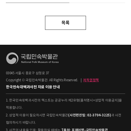
목록
03045 서울시 종로구 삼청로 37
Copyright © 국립민속박물관. All Rights Reserved.
|
저작권정책
한국민속대백과사전 자료 이용 안내
1. 한국민속대백과사전의 텍스트는 공공누리 제2유형(출처명시+상업적 이용금지)을
적용합니다.
(사전편찬팀: 02-3704-3225)
2. 상업적 이용이 필요하시면 국립민속박물관
과 사전
협의하시기 바랍니다.
[출처: 표제어명–국립민속박물관
3. 사전의 내용을 인용·활용하실 때에는 '