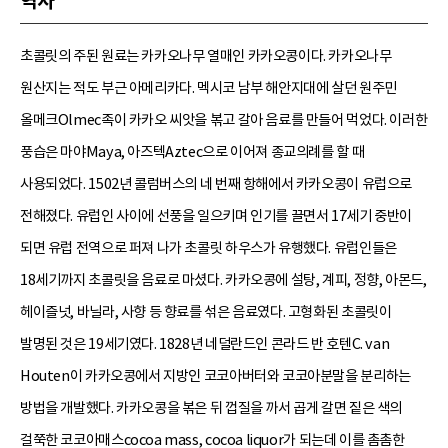
역사
초콜릿의 주된 원료는 카카오나무 열매인 카카오콩이다. 카카오나무
원산지는 적도 부근 아메리카다. 멕시코 남부 해안지대에 살던 원주민
올메크Olmec족이 카카오 씨앗을 볶고 갈아 음료를 만들어 먹었다. 이러한
풍습은 마야Maya, 아즈텍Aztec으로 이어져 종교의례를 할 때
사용되었다. 1502년 콜럼버스의 네 번째 항해에서 카카오콩이 유럽으로
전해졌다. 유럽인 사이에 선풍을 일으키며 인기를 끌면서 17세기 중반이
되면 유럽 전역으로 퍼져 나가 초콜릿 하우스가 유행했다. 유럽인들은
18세기까지 초콜릿을 음료로 마셨다. 카카오콩에 설탕, 계피, 정향, 아몬드,
헤이즐넛, 바닐라, 사향 등 향료를 섞은 음료였다. 고형화된 초콜릿이
발명된 것은 19세기였다. 1828년 네덜란드인 콘라드 반 호텐C. van
Houten이 카카오콩에서 지방인 코코아버터와 코코아분말을 분리하는
방법을 개발했다. 카카오콩을 볶은 뒤 껍질을 까서 곱게 갈면 짙은 색의
걸쭉한 코코아매스cocoa mass, cocoa liquor가 되는데 이를 촘촘한