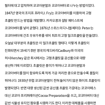
필터에 대고 압착하여 코코아분말과 코코아버터로 나누는 방법이었다.
1847년 영국의 조지프 프라이J. Fry는 코코아버터를 이용하여 고형
초콜릿 만드는 방법을 개발했다. 카카오콩과 설탕 페이스트에
코코아버터를 넣어 굳혔다. 1876년 스위스의 다니엘 페터D. Peter는
코코아버터에 건조 우유가루를 섞어 최초의 고형 밀크초콜릿을 만들었다.
오늘날 대부분의 초콜릿은 이 밀크초콜릿 형태다. 이렇게 초콜릿이
진화되면서 19세기 후반 영국의 캐드버리Cadbury와 미국의
허시Hershey 같은 회사에서는 고형초콜릿을 공산품으로 대량
생산하기에 이르렀다. 초콜릿은 풍미가 뛰어나고 코코아분말과
코코아버터를 많이 함유하도록 적게 가공 처리한 콩으로 만들수록 품질이
뛰어나다. 1930년 무렵 코코아분말이 전혀 들어가지 않은 화이트 초콜릿이
발명되었다. 반면 대량 생산된 값싼 공산품 초콜릿 가운데는 코코아매스
대신 코코아 프리퍼레이션Cocoa Preparation을 쓰고, 코코아버터 대신
값싼 식물성 유지인 팜유를 사용하기도 한다. 이러한 대체품을 사용하면