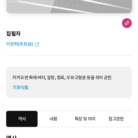
집필자
이은희(李殷姬)
카카오 반죽에 버터, 설탕, 향료, 우유고형분 등을 섞어 굳힌
기호식품
.
역사
내용
특징 및 의의
참고문헌