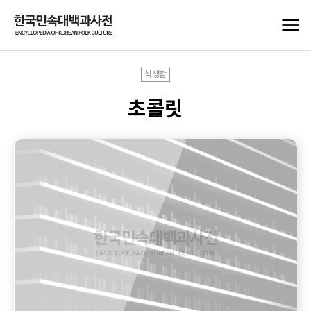
식생활
초콜릿