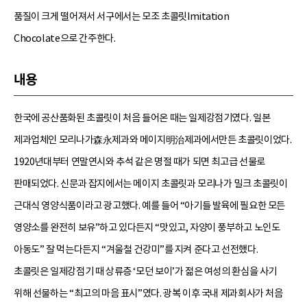
품질이 크게 떨어져서 서구에서는 모조 초콜릿Imitation
Chocolate으로 간주한다.
내용
한국에 공산품화된 초콜릿이 처음 들어온 때는 일제강점기였다. 일본
제과업체인 모리나가森永제과와 메이지明治제과에서만든 초콜릿이었다.
1920년대부터 연말연시와 추석 같은 명절 때가 되면 최고급 선물로
판매되었다. 신문과 잡지에서는 메이지 초콜릿과 모리나가 밀크 초콜릿이
근대식 영양식품이라고 광고했다. 예를 들어 “아기들 발육에 필요한 모든
영양소를 완전히 보유”하고 있다든지 “맛있고, 자양이 풍부하고 노인도
아동도” 잘 먹는다든지 “겨울철 건강미”를 지켜 준다고 선전했다.
초콜릿은 일제강점기 때 상류층 ‘모던 보이’가 젊은 여성의 환심을 사기
위해 선물하는 “최고의 마음 표시”였다. 광복 이후 국내 제과회사가 처음