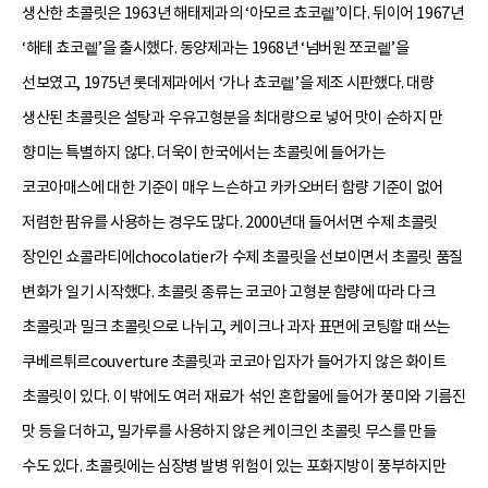
생산한 초콜릿은 1963년 해태제과의 ‘아모르 쵸코렡’이다. 뒤이어 1967년
‘해태 쵸코렡’을 출시했다. 동양제과는 1968년 ‘넘버원 쪼코렡’을
선보였고, 1975년 롯데제과에서 ‘가나 쵸코렡’을 제조 시판했다. 대량
생산된 초콜릿은 설탕과 우유고형분을 최대량으로 넣어 맛이 순하지 만
향미는 특별하지 않다. 더욱이 한국에서는 초콜릿에 들어가는
코코아매스에 대한 기준이 매우 느슨하고 카카오버터 함량 기준이 없어
저렴한 팜유를 사용하는 경우도 많다. 2000년대 들어서면 수제 초콜릿
장인인 쇼콜라티에chocolatier가 수제 초콜릿을 선보이면서 초콜릿 품질
변화가 일기 시작했다. 초콜릿 종류는 코코아 고형분 함량에 따라 다크
초콜릿과 밀크 초콜릿으로 나뉘고, 케이크나 과자 표면에 코팅할 때 쓰는
쿠베르튀르couverture 초콜릿과 코코아 입자가 들어가지 않은 화이트
초콜릿이 있다. 이 밖에도 여러 재료가 섞인 혼합물에 들어가 풍미와 기름진
맛 등을 더하고, 밀가루를 사용하지 않은 케이크인 초콜릿 무스를 만들
수도 있다. 초콜릿에는 심장병 발병 위험이 있는 포화지방이 풍부하지만