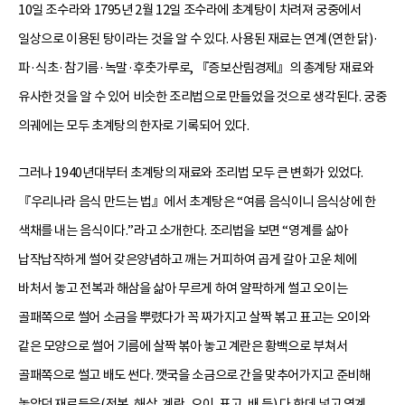
10일 조수라와 1795년 2월 12일 조수라에 초계탕이 차려져 궁중에서
일상으로 이용된 탕이라는 것을 알 수 있다. 사용된 재료는 연계(연한 닭)·
파·식초·참기름·녹말·후춧가루로, 『증보산림경제』의 총계탕 재료와
유사한 것을 알 수 있어 비슷한 조리법으로 만들었을 것으로 생각된다. 궁중
의궤에는 모두 초계탕의 한자로 기록되어 있다.
그러나 1940년대부터 초계탕의 재료와 조리법 모두 큰 변화가 있었다.
『우리나라 음식 만드는 법』에서 초계탕은 “여름 음식이니 음식상에 한
색채를 내는 음식이다.”라고 소개한다. 조리법을 보면 “영계를 삶아
납작납작하게 썰어 갖은양념하고 깨는 거피하여 곱게 갈아 고운 체에
바처서 놓고 전복과 해삼을 삶아 무르게 하여 얄팍하게 썰고 오이는
골패쪽으로 썰어 소금을 뿌렸다가 꼭 짜가지고 살짝 볶고 표고는 오이와
같은 모양으로 썰어 기름에 살짝 볶아 놓고 계란은 황백으로 부쳐서
골패쪽으로 썰고 배도 썬다. 깻국을 소금으로 간을 맞추어가지고 준비해
놓았던 재료들을(전복, 해삼, 계란, 오이, 표고, 배 등) 다 한데 넣고 영계