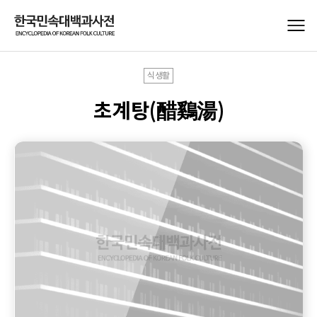
식생활
초계탕(醋鷄湯)