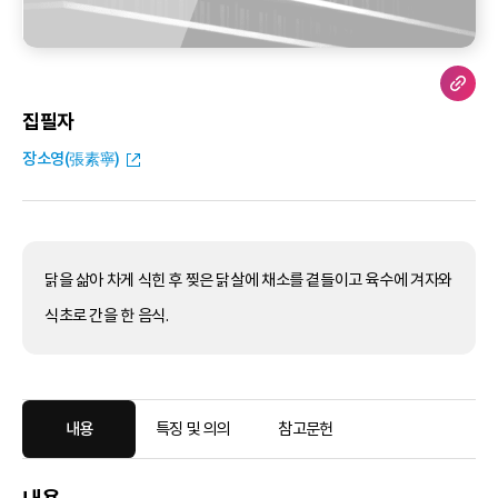
집필자
장소영(張素寧)
닭을 삶아 차게 식힌 후 찢은 닭살에 채소를 곁들이고 육수에 겨자와
식초로 간을 한 음식.
내용
특징 및 의의
참고문헌