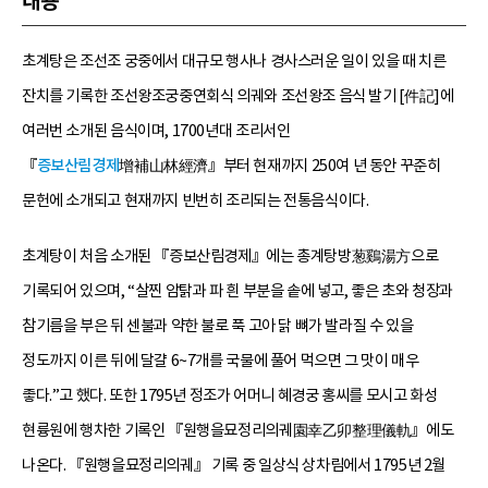
내용
초계탕은 조선조 궁중에서 대규모 행사나 경사스러운 일이 있을 때 치른
잔치를 기록한 조선왕조궁중연회식 의궤와 조선왕조 음식 발기 [件記]에
여러번 소개된 음식이며, 1700년대 조리서인
『
증보산림경제
增補山林經濟』부터 현재까지 250여 년 동안 꾸준히
문헌에 소개되고 현재까지 빈번히 조리되는 전통음식이다.
초계탕이 처음 소개된 『증보산림경제』에는 총계탕방葱鷄湯方으로
기록되어 있으며, “살찐 암탉과 파 흰 부분을 솥에 넣고, 좋은 초와 청장과
참기름을 부은 뒤 센불과 약한 불로 푹 고아 닭 뼈가 발라질 수 있을
정도까지 이른 뒤에 달걀 6~7개를 국물에 풀어 먹으면 그 맛이 매우
좋다.”고 했다. 또한 1795년 정조가 어머니 혜경궁 홍씨를 모시고 화성
현륭원에 행차한 기록인 『원행을묘정리의궤園幸乙卯整理儀軌』에도
나온다. 『원행을묘정리의궤』 기록 중 일상식 상차림에서 1795년 2월