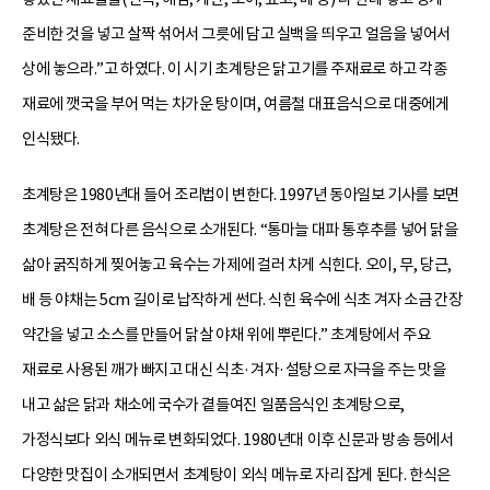
준비한 것을 넣고 살짝 섞어서 그릇에 담고 실백을 띄우고 얼음을 넣어서
상에 놓으라.”고 하였다. 이 시기 초계탕은 닭고기를 주재료로 하고 각종
재료에 깻국을 부어 먹는 차가운 탕이며, 여름철 대표음식으로 대중에게
인식됐다.
초계탕은 1980년대 들어 조리법이 변한다. 1997년 동아일보 기사를 보면
초계탕은 전혀 다른 음식으로 소개된다. “통마늘 대파 통후추를 넣어 닭을
삶아 굵직하게 찢어놓고 육수는 가제에 걸러 차게 식힌다. 오이, 무, 당근,
배 등 야채는 5cm 길이로 납작하게 썬다. 식힌 육수에 식초 겨자 소금 간장
약간을 넣고 소스를 만들어 닭살 야채 위에 뿌린다.” 초계탕에서 주요
재료로 사용된 깨가 빠지고 대신 식초·겨자·설탕으로 자극을 주는 맛을
내고 삶은 닭과 채소에 국수가 곁들여진 일품음식인 초계탕으로,
가정식보다 외식 메뉴로 변화되었다. 1980년대 이후 신문과 방송 등에서
다양한 맛집이 소개되면서 초계탕이 외식 메뉴로 자리 잡게 된다. 한식은