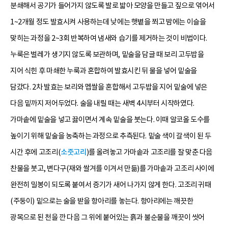
분쇄해서 공기가 들어가지 않도록 발로 밟아 모양을 만들고 짚으로 엮어서
1~2개월 정도 발효시켜 사용하는데 낮에는 햇볕을 쬐고 밤에는 이슬을
맞히는 과정을 2~3회 반복하여 냄새와 습기를 제거하는 것이 비법이다.
누룩은 벌레가 생기지 않도록 보관하며, 밑술을 담글 때 보리 고두밥을
지어 식힌 후 마쇄한 누룩과 혼합하여 발효시킨 뒤 물을 넣어 밑술을
담갔다. 2차 발효는 보리와 멥쌀을 혼합해서 고두밥을 지어 밑술에 넣은
다음 밑까지 저어두었다. 술을 내릴 때는 새벽 4시부터 시작하였다.
가마솥에 밑술을 넣고 끓이면서 계속 밑술을 붓는다. 이때 알코올 도수를
높이기 위해 밑술을 농축하는 과정으로 추측된다. 밑술 색이 갈색이 된 두
시간 후에 고조리(
소줏고리
)를 올려놓고 가마솥과 고조리를 잘 맞춘 다음
찬물을 붓고, 변다구(재와 쌀겨를 이겨서 만듦)를 가마솥과 고조리 사이에
완전히 밀봉이 되도록 붙여서 증기가 새어 나가지 않게 한다. 고조리 귀때
(주둥이) 밑으로는 술을 받을 항아리를 놓는다. 항아리에는 깨끗한
광목으로 된 천을 깐 다음 그 위에 붙어있는 흙과 불순물을 깨끗이 씻어