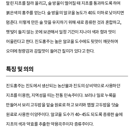
말린 지초를 잘라 올리고, 술 방울이 떨어질 때 지초를 통과하도록 하여
붉은색의 홍주를 얻는다. 술 방울의 알코올 농도가 40도 이하로 낮아지면
멈춘다. 이렇게 만든 술 맛을 유지하기 위해 새로 증류한 것과 혼합하고,
햇빛이 들지 않는 곳에 보관해서 일정 기간이 지나야 색과 향과 맛이
어울린다고 한다. 진도홍주는 높은 알코올 도수에도 뒷맛이 깨끗하며
오미에 청량감과 감칠맛이 들어간 칠미가 있다고 한다.
특징 및 의의
진도홍주는 진도에서 생산되는 농산물과 진도의 상비약으로 사용하던
지초를 이용한, 지역성을 띠는 전통 민속주이다. 보리나 밀로 누룩을
만들어서 보리 고두밥을 밑술 원료로 하고 보리와 멥쌀 고두밥을 덧술
원료로 사용한 이양주이다. 알코올 도수가 40~45도 되도록 증류한 술에
지초의 색과 약효를 추출한 약용곡주이자 증류주이다.