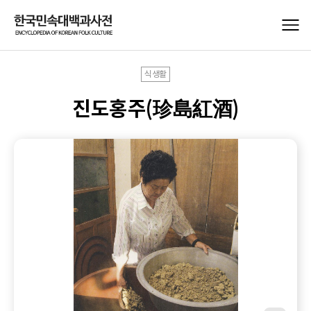
식생활
진도홍주(珍島紅酒)