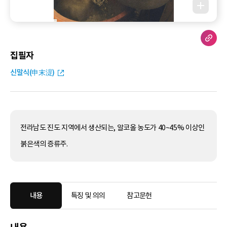
집필자
신말식(申末湜)
전라남도 진도 지역에서 생산되는, 알코올 농도가 40~45% 이상인
붉은색의 증류주.
내용
특징 및 의의
참고문헌