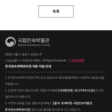
목록
03045 서울시 종로구 삼청로 37
Copyright © 국립민속박물관. All Rights Reserved.
|
저작권정책
한국민속대백과사전 자료 이용 안내
1. 한국민속대백과사전의 텍스트는 공공누리 제2유형(출처명시+상업적 이용금지)을
적용합니다.
(사전편찬팀: 02-3704-3225)
2. 상업적 이용이 필요하시면 국립민속박물관
과 사전
협의하시기 바랍니다.
[출처: 표제어명–국립민속박물관
3. 사전의 내용을 인용·활용하실 때에는 '
한국민속대백과사전]
' 형식으로 출처를 표시해 주시기 바랍니다.