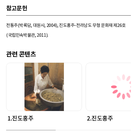
참고문헌
전통주(박록담, 대원사, 2004), 진도홍주-전라남도 무형 문화재 제26호
(국립민속박물관, 2011).
관련 콘텐츠
1.진도홍주
2.진도홍주