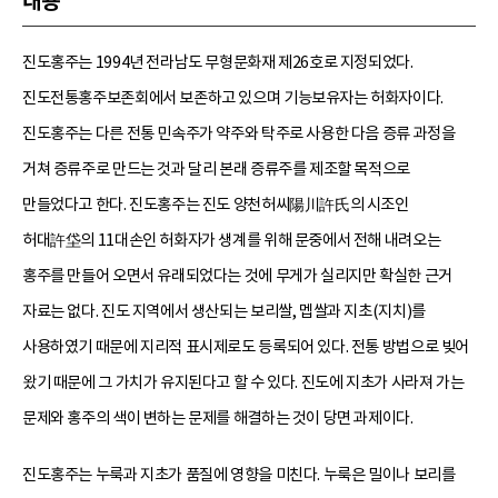
내용
진도홍주는 1994년 전라남도 무형문화재 제26호로 지정되었다.
진도전통홍주보존회에서 보존하고 있으며 기능보유자는 허화자이다.
진도홍주는 다른 전통 민속주가 약주와 탁주로 사용한 다음 증류 과정을
거쳐 증류주로 만드는 것과 달리 본래 증류주를 제조할 목적으로
만들었다고 한다. 진도홍주는 진도 양천허씨陽川許氏의 시조인
허대許垈의 11대손인 허화자가 생계를 위해 문중에서 전해 내려오는
홍주를 만들어 오면서 유래되었다는 것에 무게가 실리지만 확실한 근거
자료는 없다. 진도 지역에서 생산되는 보리쌀, 멥쌀과 지초(지치)를
사용하였기 때문에 지리적 표시제로도 등록되어 있다. 전통 방법으로 빚어
왔기 때문에 그 가치가 유지된다고 할 수 있다. 진도에 지초가 사라져 가는
문제와 홍주의 색이 변하는 문제를 해결하는 것이 당면 과제이다.
진도홍주는 누룩과 지초가 품질에 영향을 미친다. 누룩은 밀이나 보리를