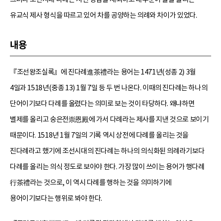
유교식 제사 형식을 따르고 있어 차를 공양하는 의례와 차이가 있었다.
내용
『조선왕조실록』에 진다례進茶禮라는 용어는 1471년(성종 2) 3월
4일과 1518년(중종 13) 1월 7일 등 두 번 나온다. 이때의 진다례는 하나의
단어이기보다 다례를 올렸다는 의미로 보는 것이 타당하다. 왜냐하면
별제를 올리고 숭은전崇恩殿에 가서 다례라는 제사를 지낸 것으로 보이기
때문이다. 1518년 1월 7일의 기록 역시 상전에 다례를 올리는 것을
진다례라고 했기에 조선시대의 진다례는 하나의 의식화된 의례라기보다
다례를 올리는 의식 정도로 보아야 한다. 가장 많이 쓰이는 용어가 행다례
行茶禮라는 것으로, 이 역시 다례를 행하는 것을 의미하기에
용어이기보다는 행위로 봐야 한다.