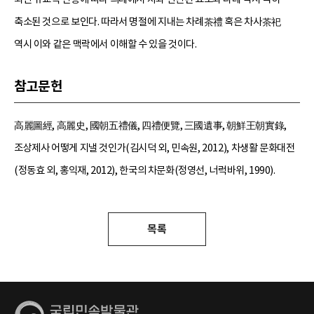
축소된 것으로 보인다. 따라서 명절에 지내는 차례茶禮 혹은 차사茶祀
역시 이와 같은 맥락에서 이해할 수 있을 것이다.
참고문헌
高麗圖經, 高麗史, 國朝五禮儀, 四禮便覽, 三國遺事, 朝鮮王朝實錄,
조상제사 어떻게 지낼 것인가(김시덕 외, 민속원, 2012), 차생활 문화대전
(정동효 외, 홍익재, 2012), 한국의 차문화(정영선, 너럭바위, 1990).
목록