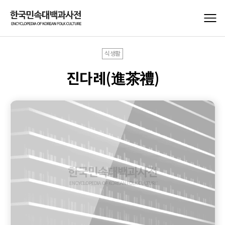
식생활
진다례(進茶禮)