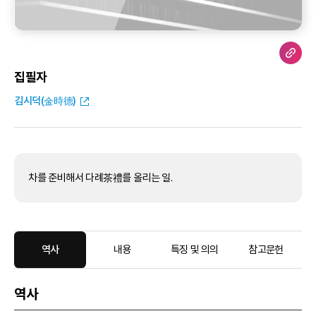
집필자
김시덕(金時德)
차를 준비해서 다례茶禮를 올리는 일.
역사
내용
특징 및 의의
참고문헌
역사