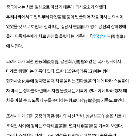
중국에서는 차를 일상으로 마셨기 때문에 의식요소가 약했다.
우리나라에서도 일찍부터 다완茶碗 등이 발굴되어 차를 마시는 의식이
있었을 것으로 보인다. 신라 때는 충담사 忠談師가 경주 남산의 삼화봉에
올라 미륵세존에게 차로 공양을 올렸다는 기록이 『
삼국유사
三國遺事』
에 보인다.
고려시대가 되면 연등회燃燈會, 팔관회八關會와 같은 국가 행사에서
다례를 행했다는 기록이 있다. 또한 1159년(의종 13)에는 왕이
현화사玄化寺에 행차했을 때 차를 올리는 진다進茶의 예에 따라 스님들이
차 마시는 정자를 마련해서 차를 올렸다는 기록이 있다. 이에 따라 행차 때
차를 마실 수 있도록 다구를 준비하는 행로다담行爐茶擔 기록도 보인다.
조선시대가 되면 궁중의 각종 행사와 사신 접빈, 삼년상三年喪을 치를 때
조석전 사이에 행하는 주다례晝茶禮·별다례別茶禮 등 기록이 보인다.
그러나 조선시대 다례는 사신 영접을 제외하고 대부분이 술을 올리는