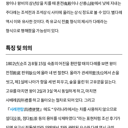
왕이나 왕비의 삼년상을 치를 때 혼전魂殿이나 산릉山陵에서 낮에 지내는
주다례는 조석전과 조석상식 사이에 올리는 상식 정도로 볼 수 있다. 별다례
역시 이와 유사한 것이다. 즉 유교식 전奠 형식의 제사가 다례라는
형식으로 행해졌을 가능성이 있다.
특징 및 의의
1802년(순조 2) 8월 15일 숙종의 어진을 환안할 때의 다례를 보면 왕이
전정殿庭 판위版位에 올라 네 번 절한다. 올라가 관세위盥洗位에서 손을
씻고, 제1실에 나아가 향을 세 번 피우고, 술을 올린 뒤 고유문을 읽는다.
고유를 마치면 왕이 2실과 3실 역시 동일하게 하고, 마치면
사배례四拜禮를 하고 돌아오는 절차로 되어 있다. 그리고
『
사례편람
四禮便覽』에도 “우리나라에서는 차를 사용하지 않으므로
설다設茶, 점다點茶 등의 용어를 삭제하였다.”라는 표현처럼 조선 후기가
되면 유교식 전통에 따라 의례에서 차와 관련된 요소와 다례 역시 극히