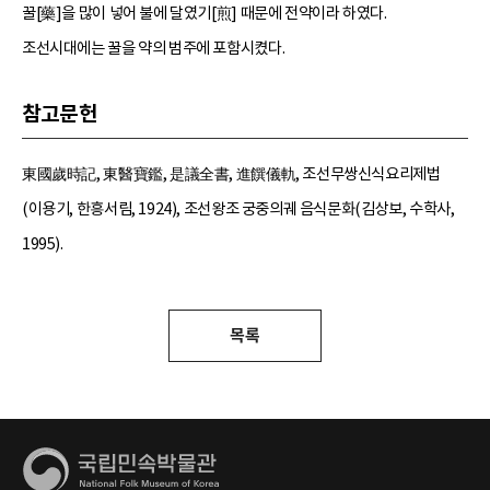
꿀[藥]을 많이 넣어 불에 달였기[煎] 때문에 전약이라 하였다.
조선시대에는 꿀을 약의 범주에 포함시켰다.
참고문헌
東國歲時記, 東醫寶鑑, 是議全書, 進饌儀軌, 조선무쌍신식요리제법
(이용기, 한흥서림, 1924), 조선왕조 궁중의궤 음식문화(김상보, 수학사,
1995).
목록