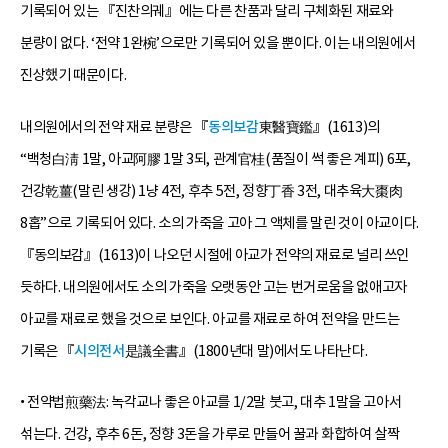
기록되어 있는 『진찬의궤』에는 다른 찬품과 달리 구체화된 재료와
분량이 없다. ‘전약 1완椀’으로만 기록되어 있을 뿐이다. 이는 내의원에서
진상했기 때문이다.
내의원에서의 전약 재료 분량은 『
동의보감
東醫寶鑑』(1613)의
“백청白淸 1말, 아교阿膠 1말 3되, 관계官桂(품질이 썩 좋은 계피) 6포,
건강乾薑(말린 생강) 1냥 4전, 후추 5전, 정향丁香 3전, 대추육大棗肉
8홉”으로 기록되어 있다. 소의 가죽을 고아 그 액체를 말린 것이 아교이다.
『동의보감』(1613)이 나오던 시절에 아교가 전약의 재료로 널리 쓰인
듯하다. 내의원에서도 소의 가죽을 오랫동안 고는 번거로움을 없애고자
아교를 재료로 했을 것으로 보인다. 아교를 재료로 하여 전약을 만드는
기록은 『
시의전서
是議全書』(1800년대 말)에서도 나타난다.
• 전약법煎藥法: 녹각교나 좋은 아교를 1/2말 붓고, 대추 1말을 고아서
섞는다. 건강, 후추 6돈, 정향 3돈을 가루로 만들어 꿀과 화합하여 살짝