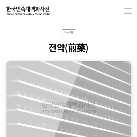
식생활
전약(煎藥)