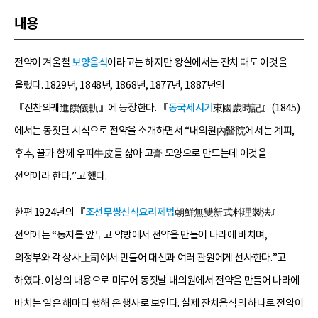
내용
전약이 겨울철
보양음식
이라고는 하지만 왕실에서는 잔치 때도 이것을
올렸다. 1829년, 1848년, 1868년, 1877년, 1887년의
『진찬의궤進饌儀軌』에 등장한다. 『
동국세시기
東國歲時記』(1845)
에서는 동짓달 시식으로 전약을 소개하면서 “내의원內醫院에서는 계피,
후추, 꿀과 함께 우피牛皮를 삶아 고膏 모양으로 만드는데 이것을
전약이라 한다.”고 했다.
한편 1924년의 『
조선무쌍신식요리제법
朝鮮無雙新式料理製法』
전약에는 “동지를 앞두고 약방에서 전약을 만들어 나라에 바치며,
의정부와 각 상사上司에서 만들어 대신과 여러 관원에게 선사한다.”고
하였다. 이상의 내용으로 미루어 동짓날 내의원에서 전약을 만들어 나라에
바치는 일은 해마다 행해 온 행사로 보인다. 실제 잔치음식의 하나로 전약이