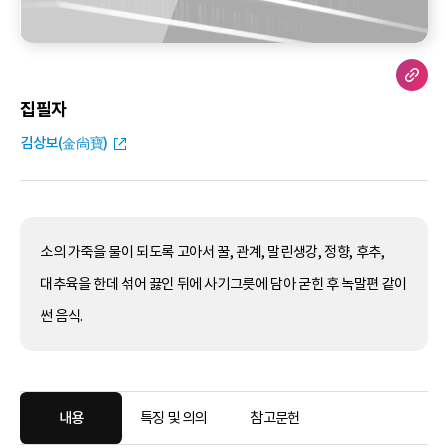
집필자
김상보(金尙寶)
소의 가죽을 물이 되도록 고아서 꿀, 관계, 말린생강, 정향, 후추,
대추육을 한데 섞어 끓인 뒤에 사기그릇에 담아 굳힌 후 녹말편 같이
썬 음식.
내용
특징 및 의의
참고문헌