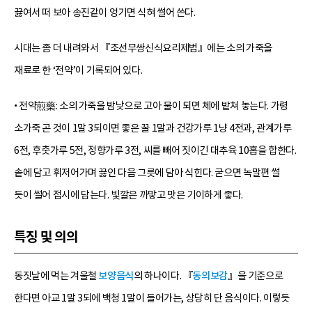
끓여서 떠 보아 송진같이 엉기면 식혀 썰어 쓴다.
시대는 좀 더 내려와서 『조선무쌍신식요리제법』에는 소의 가죽을
재료로 한 ‘전약’이 기록되어 있다.
• 전약煎藥: 소의 가죽을 밤낮으로 고아 물이 되면 체에 밭쳐 놓는다. 가령
소가죽 곤 것이 1말 3되이면 좋은 꿀 1말과 건강가루 1냥 4전과, 관계가루
6전, 후춧가루 5전, 정향가루 3전, 씨를 빼어 짓이긴 대추육 10홉을 합한다.
솥에 담고 휘저어가며 끓인 다음 그릇에 담아 식힌다. 굳으면 녹말편 썰
듯이 썰어 접시에 담는다. 빛깔은 까맣고 맛은 기이하게 좋다.
특징 및 의의
동짓날에 먹는 겨울철
보양음식
의 하나이다. 『
동의보감
』을 기준으로
한다면 아교 1말 3되에 백청 1말이 들어가는, 상당히 단 음식이다. 이렇듯