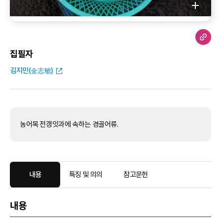
집필자
김지민(金志敏)
농어목 전갱잇과에 속하는 경골어류.
내용
특징 및 의의
참고문헌
내용