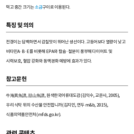
먹고 중간 크기는
소금
구이로 이용된다.
특징 및 의의
전갱이는 담백하면서 감칠맛이 뛰어난 생선이다. 고등어보다 열량이 낮고
비타민A·B·E를 비롯해 EPA와 칼슘·철분이 풍부해 다이어트 및
시력보호, 혈압 강화와 동맥경화 예방에 효과가 있다.
참고문헌
牛海異魚譜, 玆山魚譜, 원색한국어류대도감(김익수, 교문사, 2005),
우리 식탁 위의 수산물 안전합니까(김지민, 연두 m&b, 2015),
식품의약품안전처(mfds.go.kr).
관련 콘텐츠