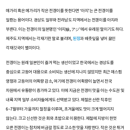
매가리 혹은 메가리가 작은 전갱이를 뜻한다면 ‘아지’는 큰 전갱이를
일컫는 용어이다. 경상도 일부와 전라남도 지역에서는 전갱이를 아지라
부른다. 이는 전갱이의 일본명인 ‘아지鰺, アジ’에서 유래된 말이기도 하다.
제주도 지역에서는 각재기란 말로 불리며,
된장
과 배춧잎을 넣어 끓인
각재깃국이 별미이다.
전갱이는 원래 일본인이 즐겨 먹는 생선이었고 한국에서는 경상도를
중심으로 고등어 대용으로 소비되는 생선에 지나지 않았지만 최근 매스컴
영향과 고등어의 어획량 감소, 여기에 전갱이 어획량이 늘면서 전국
차원에서 유통량이 증가하고 있다. 이에 지금은 전갱이 맛을 아는 수도권 및
내륙 지역 일부 소비자들에게도 선택받고 있다. 제철은 산란 직후인
6~7월부터 가을까지 절정을 이루며, 초겨울에도 맛이 크게 떨어지지
않는다. 크고 신선한 것은 회와 초밥으로 이용한다. 제철에 지방이 한껏
오른 전갱이는 참치에 버금갈 정도로 고소한 맛을 자랑한다. 작은 것은 튀겨