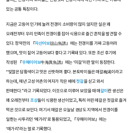
있는 공통 특징이다.
지금은 고등어 인기에 눌려 전갱이 소비량이 많지 않지만 실은 꽤
오래전부터 우리 민족이 전갱이를 잡아 식용으로 즐긴 흔적을 발견할 수
있다. 정약전의 『
자산어보
玆山魚譜』에는 전갱이를 가짜 고등어라
했으며, 맛이 짙어 고등어보다 좋다고 기록돼 있다. 또한 조선 후기에
작성된 『
우해이어보
牛海異魚譜』에는 ‘미갈’이란 말이 등장한다.
“빛깔은 담황색이고 맛은 산뜻하며 좋다. 본토박이들은 매갈梅渴이라고
하는데, 매년 고성 어촌의 여자가 작은 배에
젓갈
을 싣고 와서
판매한다.”라고 기록되었다. 이것으로 미루어 보았을 때 매
갈이
란 생선은
꽤 오래전부터
조상
들이 식용한 생선이었고, 특히 어린 매갈은 젓갈로 즐겨
먹은 것으로 보인다. 여기서 매갈은 오늘날 경상도 지역에서 전갱이를
일컫는 사투리인 ‘메가리’로 통용되었고, 『우해이어보』에는
‘매가리’라는 말로 기록했다.