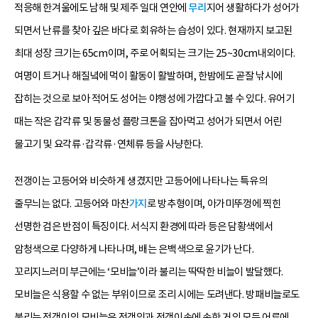
적응해 한겨울에도 남해 및 제주 일대 연안에
무리
지어 생활하다가 성어가
되면서 난류를 찾아 깊은 바다로 회유하는 습성이 있다. 현재까지 보고된
최대 성장 크기는 65cm이며, 주로 어획되는 크기는 25~30cm내외이다.
여명이 트거나 해질녘에 먹이 활동이 활발하며, 한밤에도 곧잘 낚시에
잡히는 것으로 보아 적어도 성어는 야행성에 가깝다고 볼 수 있다. 유어기
때는 작은 갑각류 및 동물성 플랑크톤을 잡아먹고 성어가 되면서 어린
물고기 및 요각류·갑각류·연체류 등을 사냥한다.
전갱이는 고등어와 비슷하게 생겼지만 고등어에 나타나는 특유의
줄무늬는 없다. 고등어와 마찬
가지
로 방추형이며, 아가미뚜껑에 찍힌
선명한 검은 반점이 특징이다. 서식지 환경에 따라 등은 담황색에서
암청색으로 다양하게 나타나며, 배는 은백색으로 윤기가 난다.
꼬리지느러미 부근에는 ‘모비늘’이라 불리는 딱딱한 비늘이 발달했다.
모비늘은 식용할 수 없는 부위이므로 조리 시에는 도려낸다. 방패비늘로도
불리는 전갱이의 모비늘은 전갱잇과 전갱이속에 속한 거의 모든 어류에