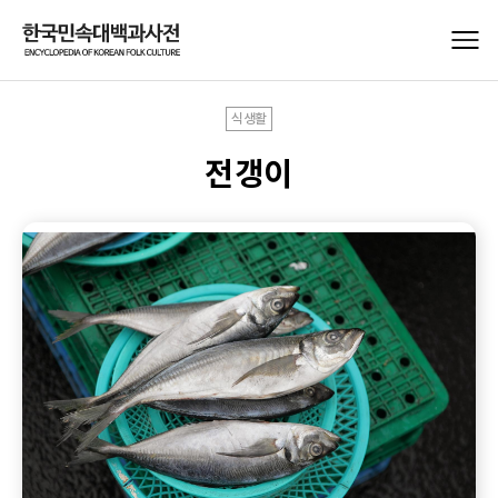
식생활
전갱이