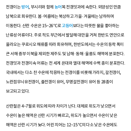
전갱이는
방어
, 부시리와 함께
농어
목 전갱잇과에 속한다. 외양성인 만큼
남북으로 회유한다. 봄·여름에는 북상하고 가을·겨울에는 남하하며
이동한다. 산란 수온은 15~26℃로
고등어
보다는 따뜻한 물을 좋아하는
난류성 어류이다. 주로 적도 부근에서 발달해 대만을 거쳐 한반도 연안으로
올라오는 쿠로시오 해류를 따라 회유하며, 한반도에서는 수온의 등락 폭이
큰 서해 중부 이북을 제외한 제주도 및 남해·동해·울릉도 해역에 분포한다.
전갱잇과 전갱이속 어류는 전 세계 온대와 열대 해역에 수백 종이 분포한다.
국내에서는 다소 찬 수온에 적응하는 전갱이를 비롯해 가라지, 갈전갱이,
노란점무늬유전갱이, 줄전갱이 유어, 무명갈전갱이 유어 등 28종이
보고되고 있다.
산란철은 4~7월로 위도에 따라 차이가 난다. 대체로 위도가 낮으면서
수온이 높은 해역은 산란 시기가 빠르고, 위도가 높으면서 수온이 낮은
해역은 산란 시기가 늦다. 어린 치어는 12~15℃의 다소 낮은 수온에도