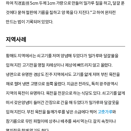
하여 직경直徑 5cm 두께 1cm 가량으로 만들어 밀가루 칠을 하고, 달걀 푼
것에다 묻혀 철판에 기름을 칠하고 양 쪽을 다 지진다.”고 하여 완자전
만드는 법이 기록되어 있었다.
지역사례
황해도 지역에서는 쇠고기를 저며 양념해 두었다가 밀가루와 달걀물을
입혀 지진 고기전을 명절 차례상이나 제상에 빠뜨리지 않고 올렸다.
냉면으로 유명한 경상도 진주 지역에서도 고기를 얇게 저며 부친 육전을
채로 썰어 냉면 고명으로 듬뿍 올렸다. 지금은 전라도, 특히 광주광역시
지역의 육전이 유명하다. 육전을 전문으로 하는 식당도 있다. 쇠고기를 얇게
떠서 갖은양념이 들어간 간장으로 간을 해 두었다가 밀가루와 달걀옷을
입혀 지진다. 부친 육전을 들깨가루를 넣은 소금에다 찍어
고춧가루
와
참기름으로 무친 파절이에 상추나 배추를 싸서 먹는다. 갈치 속젓이나
멸치젓을 함께 먹기도 한다.