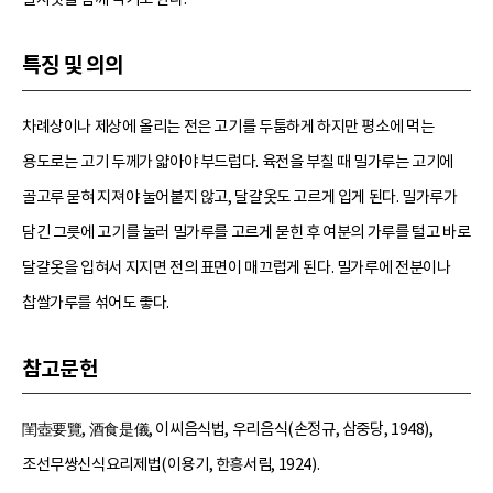
특징 및 의의
차례상이나 제상에 올리는 전은 고기를 두툼하게 하지만 평소에 먹는
용도로는 고기 두께가 얇아야 부드럽다. 육전을 부칠 때 밀가루는 고기에
골고루 묻혀 지져야 눌어붙지 않고, 달걀옷도 고르게 입게 된다. 밀가루가
담긴 그릇에 고기를 눌러 밀가루를 고르게 묻힌 후 여분의 가루를 털고 바로
달걀옷을 입혀서 지지면 전의 표면이 매끄럽게 된다. 밀가루에 전분이나
찹쌀가루를 섞어도 좋다.
참고문헌
閨壺要覽, 酒食是儀, 이씨음식법, 우리음식(손정규, 삼중당, 1948),
조선무쌍신식요리제법(이용기, 한흥서림, 1924).