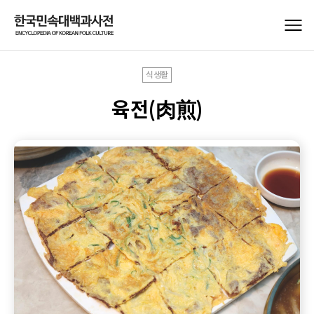
식생활
육전(肉煎)