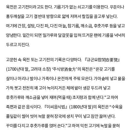
육전은 고기전이라고도 한다. 기름기가 없는 쇠고기를 이용한다. 우둔이나
홍두깨살을 고기 결 반대 방향으로 얇게 저며서 칼집을 골고루 넣는다.
여기에 간장, 설탕, 다진 파, 다진 마늘, 참기름, 깨소금, 후춧가루 등을 넣고
양념한다. 밑간이 되면 밀가루와 달걀옷을 입혀 뜨거운 팬에 기름을 넉넉히
두르고 지진다.
고문헌 속 육전 또는 고기전의 기록은 다양하다. 『규곤요람閨壺要覽』
(1700년대 말, 고려대 소장) ‘주식방酒食方’의 육전은 “온갖 고기를
살이나 머리나 발이나 가죽이나 온전하게 주워 모은다. 가마솥에 넣고 물을
가득 붓고 천천히 꽤 고아 녹아지거든 체에 밭아 생강 두드려 넣고
후춧가루와 깨소금을 넣어 재며(먹을 때) 초지령과 함께 낸다.”고 하여
족편과 같은 음식이다. 『이씨음식법』(1800년대 말)의 육전은 “수육을
풀잎같이 썰어 씻어 녹말 묻혀 장국에 생치 꾸미 넣고 잠깐 끓여 낸다.
꾸미를 다지고 후춧가루를 얹어 쓴다.”고 하여 익힌 고기에 녹말을 묻혀