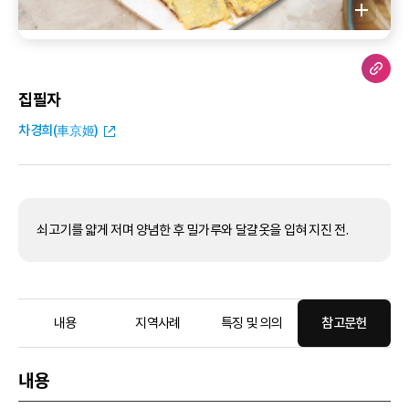
집필자
차경희(車京姬)
쇠고기를 얇게 저며 양념한 후 밀가루와 달걀옷을 입혀 지진 전.
내용
지역사례
특징 및 의의
참고문헌
내용