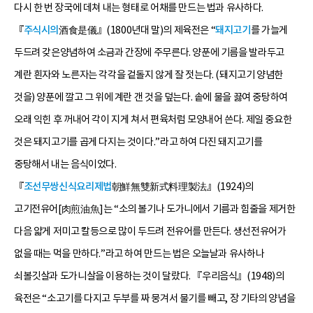
다시 한 번 장국에 데쳐 내는 형태로 어채를 만드는 법과 유사하다.
『
주식시의
酒食是儀』(1800년대 말)의 제육전은 “
돼지고기
를 가늘게
두드려 갖은양념하여 소금과 간장에 주무른다. 양푼에 기름을 발라두고
계란 흰자와 노른자는 각각을 겉돌지 않게 잘 젓는다. (돼지고기 양념한
것을) 양푼에 깔고 그 위에 계란 갠 것을 덮는다. 솥에 물을 끓여 중탕하여
오래 익힌 후 꺼내어 각이 지게 쳐서 편육처럼 모양내어 쓴다. 제일 중요한
것은 돼지고기를 곱게 다지는 것이다.”라고 하여 다진 돼지고기를
중탕해서 내는 음식이었다.
『
조선무쌍신식요리제법
朝鮮無雙新式料理製法』(1924)의
고기전유어[肉煎油魚]는 “소의 볼기나 도가니에서 기름과 힘줄을 제거한
다음 얇게 저미고 칼등으로 많이 두드려 전유어를 만든다. 생선전유어가
없을 때는 먹을 만하다.”라고 하여 만드는 법은 오늘날과 유사하나
쇠볼깃살과 도가니살을 이용하는 것이 달랐다. 『우리음식』(1948)의
육전은 “소고기를 다지고 두부를 짜 뭉겨서 물기를 빼고, 장 기타의 양념을