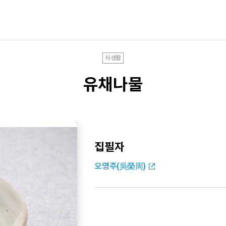
식생활
유채나물
집필자
오영주(吳榮周)