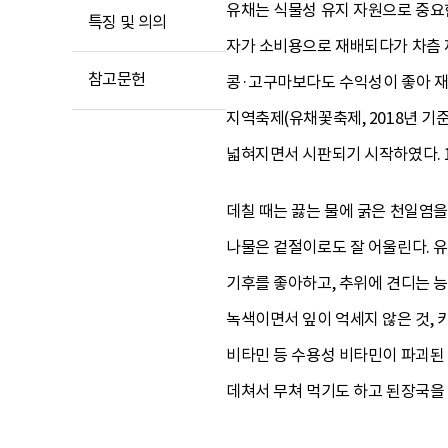
유채는 식물성 유지 자원으로 중요한
특징 및 의의
자가 소비용으로 재배되다가 차츰 
참고문헌
콩·고구마보다도 수익성이 좋아 재배 
지역축제(유채꽃축제, 2018년 기
넓혀지면서 시판되기 시작하였다. 
데칠 때는 끓는 물에 굵은 천일염을
나물은 겉절이로도 잘 어울린다. 유
기후를 좋아하고, 추위에 견디는 능
녹색이면서 잎이 억세지 않은 것, 
비타민 등 수용성 비타민이 파괴된 
데쳐서 무쳐 먹기도 하고 된장국을 