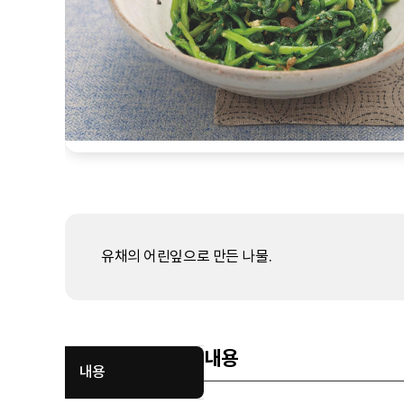
유채의 어린잎으로 만든 나물.
내용
내용