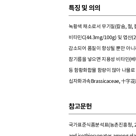
특징 및 의의
녹황색 채소로서 무기질(칼슘, 철, 칼
비타민C(44.3mg/100g) 및 
감소되어 품질이 향상될 뿐만 아니라
참기름을 넣으면 지용성 비타민(베
등 함황화합물 함량이 많아 나물로 
십자화과속Brassicaceae, 
참고문헌
국가표준식품분석표(농촌진흥청, 2 016),
and isothiocyanates among plan