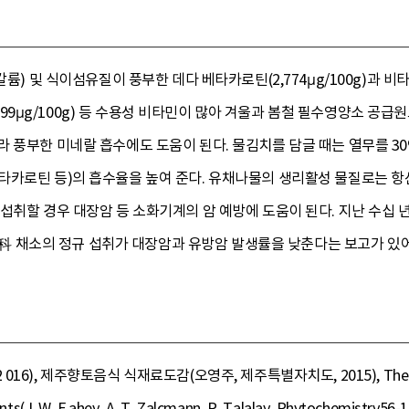
륨) 및 식이섬유질이 풍부한 데다 베타카로틴(2,774μg/100g)과 비타민K
엽산(299μg/100g) 등 수용성 비타민이 많아 겨울과 봄철 필수영양소
 풍부한 미네랄 흡수에도 도움이 된다. 물김치를 담글 때는 열무를 3
타카로틴 등)의 흡수율을 높여 준다. 유채나물의 생리활성 물질로는
섭취할 경우 대장암 등 소화기계의 암 예방에 도움이 된다. 지난 수십 
十字花科 채소의 정규 섭취가 대장암과 유방암 발생률을 낮춘다는 보고가 
 제주향토음식 식재료도감(오영주, 제주특별자치도, 2015), The chemical di
ts(J. W. F ahey, A. T. Zalcmann, P. Talalay, Phytochemistry56-