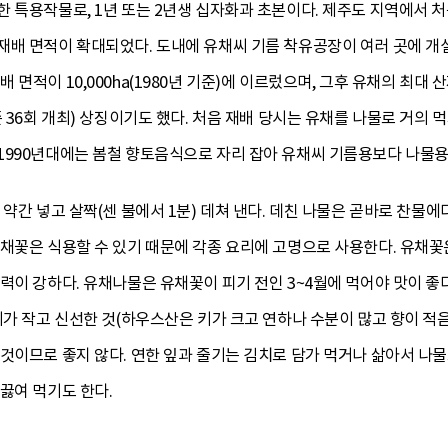
 특용작물로, 1년 또는 2년생 십자화과 초본이다. 제주도 지역에서 처
재배 면적이 확대되었다. 도내에 유채씨 기름 착유공장이 여러 곳에 개설
면적이 10,000ha(1980년 기준)에 이르렀으며, 그후 유채의 최대
준 36회 개최) 상징이기도 했다. 처음 재배 당시는 유채를 나물로 거의
1990년대에는 봄철 향토음식으로 자리 잡아 유채씨 기름용보다 나물용
 약간 넣고 살짝(센 불에서 1분) 데쳐 낸다. 데친 나물은 곧바로 찬물에
채꽃은 식용할 수 있기 때문에 각종 요리에 고명으로 사용한다. 유채꽃은
력이 강하다. 유채나물은 유채꽃이 피기 전인 3~4월에 먹어야 맛이 좋다
키가 작고 신선한 것(하우스산은 키가 크고 연하나 수분이 많고 향이 적
것이므로 좋지 않다. 연한 잎과 줄기는 김치로 담가 먹거나 삶아서 나물
끓여 먹기도 한다.