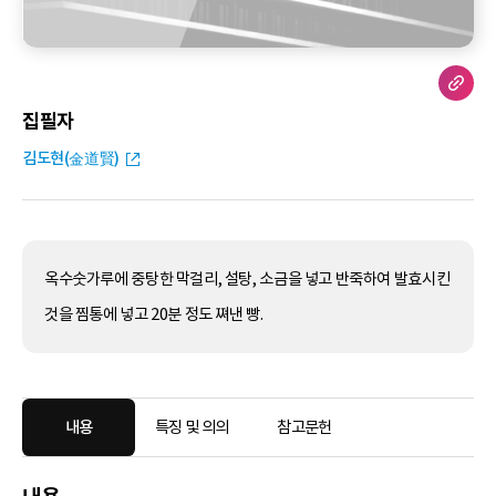
집필자
김도현(金道賢)
옥수숫가루에 중탕한 막걸리, 설탕, 소금을 넣고 반죽하여 발효시킨
것을 찜통에 넣고 20분 정도 쪄낸 빵.
내용
특징 및 의의
참고문헌