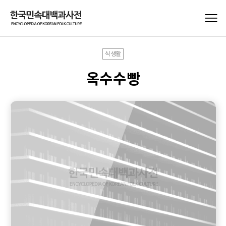
식생활
옥수수빵