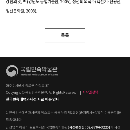
강원의 맛, 떡(강원도 농업기술원, 2005), 정선의 의식주(백선기·진용선,
정선문화원, 2008).
목록
03045 서울시 종로구 삼청로 37
Copyright © 국립민속박물관. All Rights Reserved.
|
저작권정책
한국민속대백과사전 자료 이용 안내
1. 한국민속대백과사전의 텍스트는 공공누리 제2유형(출처명시+상업적 이용금지)을
적용합니다.
(사전편찬팀: 02-3704-3225)
2. 상업적 이용이 필요하시면 국립민속박물관
과 사전