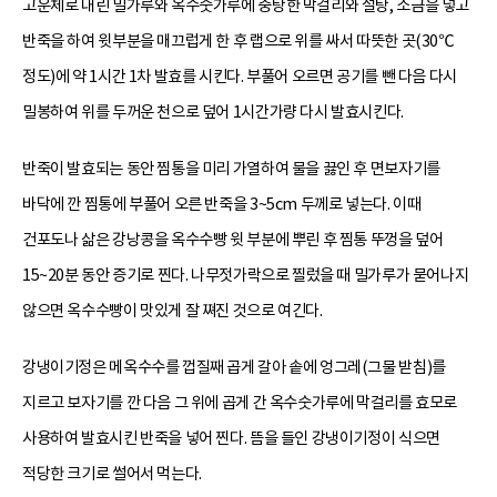
고운체로 내린 밀가루와 옥수숫가루에 중탕한 막걸리와 설탕, 소금을 넣고
반죽을 하여 윗부분을 매끄럽게 한 후 랩으로 위를 싸서 따뜻한 곳(30℃
정도)에 약 1시간 1차 발효를 시킨다. 부풀어 오르면 공기를 뺀 다음 다시
밀봉하여 위를 두꺼운 천으로 덮어 1시간가량 다시 발효시킨다.
반죽이 발효되는 동안 찜통을 미리 가열하여 물을 끓인 후 면보자기를
바닥에 깐 찜통에 부풀어 오른 반죽을 3~5cm 두께로 넣는다. 이때
건포도나 삶은 강낭콩을 옥수수빵 윗 부분에 뿌린 후 찜통 뚜껑을 덮어
15~20분 동안 증기로 찐다. 나무젓가락으로 찔렀을 때 밀가루가 묻어나지
않으면 옥수수빵이 맛있게 잘 쪄진 것으로 여긴다.
강냉이기정은 메옥수수를 껍질째 곱게 갈아 솥에 엉그레(그물 받침)를
지르고 보자기를 깐 다음 그 위에 곱게 간 옥수숫가루에 막걸리를 효모로
사용하여 발효시킨 반죽을 넣어 찐다. 뜸을 들인 강냉이기정이 식으면
적당한 크기로 썰어서 먹는다.