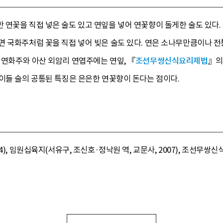
 연꽃을 직접 넣은 술도 있고 연잎을 넣어 연꽃향이 돌게한 술도 있다.
 국화주처럼 꽃을 직접 넣어 빚은 술도 있다. 연은 소나무만큼이나 전통술
 연화주와 아산 외암리 연엽주에는 연잎, 『
조선무쌍신식요리제법
』의
이들 술의 공통된 특징은 은은한 연꽃향이 돈다는 점이다.
), 임원십육지(서유구, 조신호·정낙원 역, 교문사, 2007), 조선무쌍신식