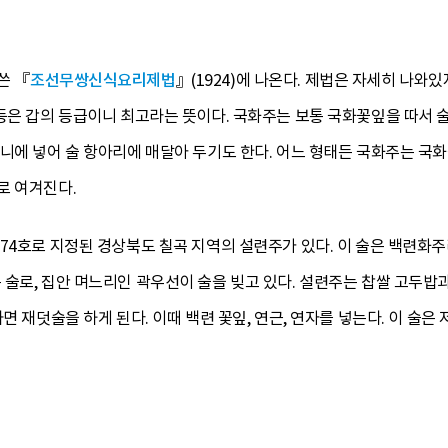
쓴 『
조선무쌍신식요리제법
』(1924)에 나온다. 제법은 자세히 나와
갑등은 갑의 등급이니 최고라는 뜻이다. 국화주는 보통 국화꽃잎을 따서 
머니에 넣어 술 항아리에 매달아 두기도 한다. 어느 형태든 국화주는
로 여겨진다.
74호로 지정된 경상북도 칠곡 지역의 설련주가 있다. 이 술은 백련화주
술로, 집안 며느리인 곽우선이 술을 빚고 있다. 설련주는 찹쌀 고두밥과
면 재덧술을 하게 된다. 이때 백련 꽃잎, 연근, 연자를 넣는다. 이 술은