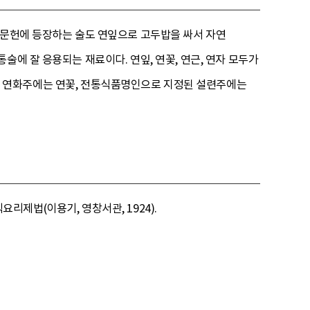
 문헌에 등장하는 술도 연잎으로 고두밥을 싸서 자연
에 잘 응용되는 재료이다. 연잎, 연꽃, 연근, 연자 모두가
 연화주에는 연꽃, 전통식품명인으로 지정된 설련주에는
요리제법(이용기, 영창서관, 1924).