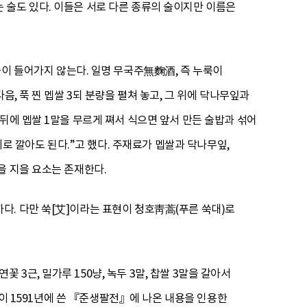
 술도 있다. 이들은 서로 다른 종류의 술이지만 이름은
꽃이 들어가지 않는다. 일명 무국주無麴酒, 즉 누룩이
, 푹 찐 멥쌀 3되 분량을 펼쳐 놓고, 그 위에 닥나무잎과
뒤에 멥쌀 1말을 무르게 쪄서 식으면 앞서 만든 술밥과 섞어
위로 깔아도 된다.”고 했다. 주재료가 멥쌀과 닥나무잎,
을 지을 요소는 존재한다.
다. 다만 쑥[艾]이라는 표현이 청호靑蒿(푸른 쑥대)로
근, 밀가루 150냥, 녹두 3말, 찹쌀 3말을 갈아서
염이 1591년에 쓴 『준생팔전』에 나온 내용을 인용한