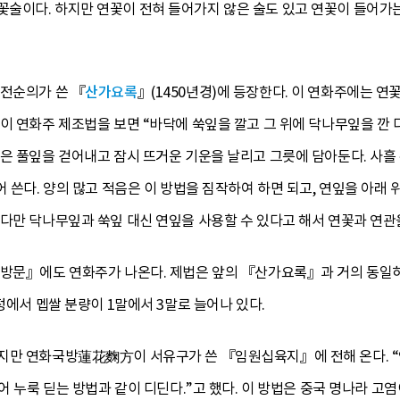
술이다. 하지만 연꽃이 전혀 들어가지 않은 술도 있고 연꽃이 들어가는
 전순의가 쓴 『
산가요록
』(1450년경)에 등장한다. 이 연화주에는 연
이 연화주 제조법을 보면 “바닥에 쑥잎을 깔고 그 위에 닥나무잎을 깐 다음
은 풀잎을 걷어내고 잠시 뜨거운 기운을 날리고 그릇에 담아둔다. 사흘 
 쓴다. 양의 많고 적음은 이 방법을 짐작하여 하면 되고, 연잎을 아래 
다만 닥나무잎과 쑥잎 대신 연잎을 사용할 수 있다고 해서 연꽃과 연관
주방문』에도 연화주가 나온다. 제법은 앞의 『산가요록』과 거의 동일하
정에서 멥쌀 분량이 1말에서 3말로 늘어나 있다.
만 연화국방蓮花麴方이 서유구가 쓴 『임원십육지』에 전해 온다. “연꽃 3
섞어 누룩 딛는 방법과 같이 디딘다.”고 했다. 이 방법은 중국 명나라 고