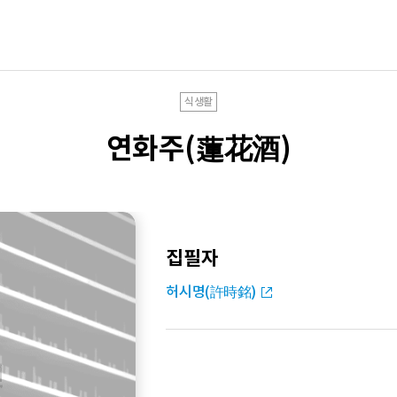
식생활
연화주(蓮花酒)
집필자
허시명(許時銘)