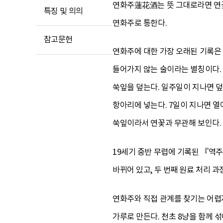
연화주蓮花酒는 뜻 그대로라면 연꽃
특징 및 의의
연화주로 통한다.
참고문헌
연화주에 대한 가장 오래된 기록은
들어가지 않는 술이라는 별칭이다. 
쑥잎을 덮는다. 일주일이 지나면 덮
항아리에 넣는다. 7일이 지나면 열어
쑥잎이라서 연꽃과 무관해 보인다. 
19세기 중반 무렵에 기록된 『역
바뀌어 있고, 두 번째 원료 처리 과
연화주와 직접 관계를 찾기는 어렵지
가루로 만든다. 천초 8냥을 함께 