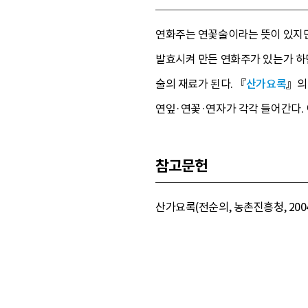
연화주는 연꽃술이라는 뜻이 있지만
발효시켜 만든 연화주가 있는가 하면
술의 재료가 된다. 『
산가요록
』의
연잎·연꽃·연자가 각각 들어간다. 
참고문헌
산가요록(전순의, 농촌진흥청, 2004