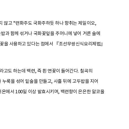
있지 않고 “련화주도 국화주하듯 하나 향취는 제일이오,
술밥과 함께 섞거나 국화꽃잎을 주머니에 넣어 거른 술에
 국화꽃을 사용하고 있다는 점에서 『조선무쌍신식요리제법』
라고도 하는데 백련, 즉 흰 연꽃이 들어간다. 칠곡의
 누룩을 섞어 밑술을 만들고, 사흘 뒤에 고두밥을 지어
 저온에서 100일 이상 발효시키며, 백련향이 은은한 알코올