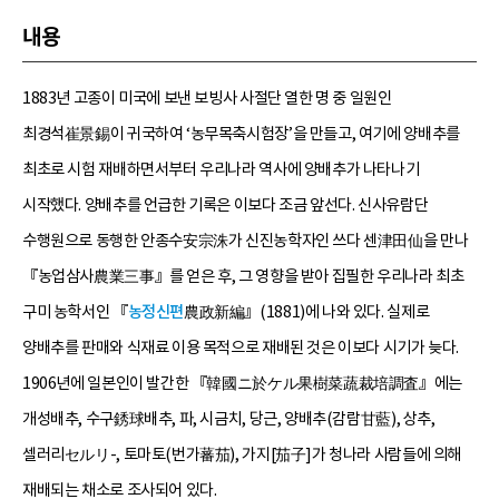
내용
1883년 고종이 미국에 보낸 보빙사 사절단 열한 명 중 일원인
최경석崔景錫이 귀국하여 ‘농무목축시험장’을 만들고, 여기에 양배추를
최초로 시험 재배하면서부터 우리나라 역사에 양배추가 나타나기
시작했다. 양배추를 언급한 기록은 이보다 조금 앞선다. 신사유람단
수행원으로 동행한 안종수安宗洙가 신진농학자인 쓰다 센津田仙을 만나
『농업삼사農業三事』를 얻은 후, 그 영향을 받아 집필한 우리나라 최초
구미 농학서인 『
농정신편
農政新編』(1881)에 나와 있다. 실제로
양배추를 판매와 식재료 이용 목적으로 재배된 것은 이보다 시기가 늦다.
1906년에 일본인이 발간한 『韓國ニ於ケル果樹菜蔬裁培調査』에는
개성배추, 수구銹球배추, 파, 시금치, 당근, 양배추(감람甘藍), 상추,
셀러리セルリ-, 토마토(번가蕃茄), 가지[茄子]가 청나라 사람들에 의해
재배되는 채소로 조사되어 있다.