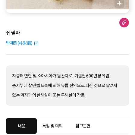
집필자
박채린(朴彩麟)
지중해 연안 및 소아시아가 원산지로, 기원전 600년경 유럽
중서부에 살던 켈트족에 의해 유럽 전역으로 퍼진 것으로 알려져
있는 겨자과의 한해살이 또는 두해살이 작물.
내용
특징 및 의의
참고문헌