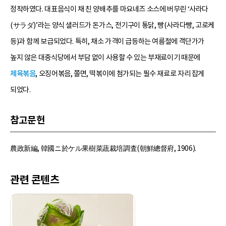
정착하였다. 대표음식이 채 친 양배추를 마요네즈 소스에 버무린 ‘사라다
(サラダ)’라는 양식 샐러드가 돈가스, 전기구이 통닭, 빵(사라다빵, 고로케
등)과 함께 보급되었다. 특히, 채소 가격이 급등하는 여름철에 객단가가
높지 않은 대중식당에서 부담 없이 사용할 수 있는 부재료이기 때문에
제육볶음
, 오징어볶음, 쫄면, 떡볶이에 첨가되는 필수 재료로 자리 잡게
되었다.
참고문헌
農政新編, 韓國ニ於ケル果樹菜蔬裁培調査(朝鮮總督府, 1906).
관련 콘텐츠