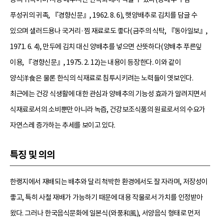
푸성귀의 귀족, 『경향신문』, 1962. 8. 6), 햇양배추로 김치를 담글 수
있으며 샐러드용나 국거리·찜 재료로도 좋다(금주의 식탁, 『동아일보』,
1971. 6. 4), 만두에 김치 대신 양배추를 넣으면 산뜻하다(양배추 푸른잎
이용, 『경향신문』, 1975. 2. 12)는 내용이 등장한다. 이와 같이
양식洋食은 물론 한식의 식재료로 침투시키려는 노력들이 엿보인다.
최근에는 건강 식생활에 대한 관심과 양배추의 기능성 효과가 알려지면서
식재료로서의 소비뿐만 아니라 녹즙, 건강보조식품의 원료로서의 수요가
자연스레 증가하는 추세를 보이고 있다.
특징 및 의의
한랭지에서 재배되는 배추와 달리 척박한 환경에서도 잘 자라며, 저장성이
좋고, 특히 사철 재배가 가능하기 때문에 대용 작물로서 가치를 인정받아
왔다. 그러나 한국음식문화에 일본식(와풍和風), 서양음식 형태로 먼저