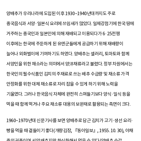
양배추가 우리나라에 도입된 이후 1930~1940년대까지도 주로
중국음식과 서양·일본식 요리에 쓰임새가 많았다. 일제강점기에 한국 땅에
거주하는 중국인과 일본인에 의해 재배되고 이용되다가 6·25전쟁
이후에는 한국에 주둔하게 된 유엔군들에게 공급하기 위해 재배량이
늘어나 외화벌이에 기여하기도 하였다. 양배추는 셀러리, 토마토와 함께
서양인을 위한 채소라는 의미에서 양洋채류라고 불렸다. 정부 차원에서는
한국인의 필수식품인 김치의 주재료로 쓰는 배추 수급량 및 채소류 가격
안정화를 위한 대체 채소류로 자리 잡을 수 있게 하기 위해 노력을
기울였다. 그러나 한국음식 자체에 완전히 스며들기보다 양식·일식 등을
먹을 때 함께 먹거나 주요 채소류 대용의 보완재로 활용되는 측면이 크다.
1960~1970년대 신문기사를 보면 양배추로 담근 김치가 고기·생선 요리·
빵을 먹을 때 곁들이기 좋다(개량김장, 『동아일보』, 1955. 10. 30), 야채
중의 귀족이며 서양 배추지만 한식화해서 먹을 수 있다(양배추 수감