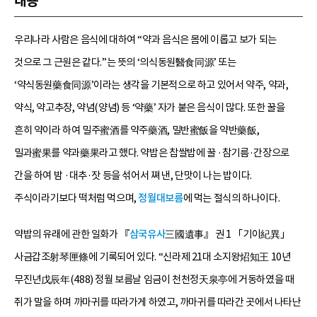
내용
우리나라 사람은 음식에 대하여 “약과 음식은 몸에 이롭고 보가 되는
것으로 그 근원은 같다.”는 뜻의 ‘의식동원醫食同源’ 또는
‘약식동원藥食同源’이라는 생각을 기본적으로 하고 있어서 약주, 약과,
약식, 약고추장, 약념(양념) 등 ‘약藥’ 자가 붙은 음식이 많다. 또한 꿀을
흔히 약이라 하여 밀주蜜酒를 약주藥酒, 밀반蜜飯을 약반藥飯,
밀과蜜果를 약과藥果라고 했다. 약밥은 찹쌀밥에 꿀 ·참기름·간장으로
간을 하여 밤 ·대추·잣 등을 섞어서 쪄 낸, 단맛이 나는 밥이다.
주식이라기보다 떡처럼 먹으며,
정월대보름
에 먹는 절식의 하나이다.
약밥의 유래에 관한 일화가 『
삼국유사
三國遺事』 권 1 「기이紀異」
사금갑조射琴匣條에 기록되어 있다. “신라제 21대 소지왕炤知王 10년
무진년戊辰年(488) 정월 보름날 임금이 천천정天泉亭에 거동하였을 때
쥐가 말을 하며 까마귀를 따라가게 하였고, 까마귀를 따라간 곳에서 나타난