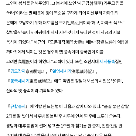
노인이 봉서를 전해주었다. 그 봉서에 쓰인 ‘사금갑射琴匣(거문고 집을
쏘라)’이라는 말 때문에 왕이 목숨을 구하게 되어 이날부터 까마귀의
은혜에 보답하기 위해 대보름을 오기일烏忌日이라 하고, 까마귀 색으로
찰밥을 만들어 까마귀에게 제사 지낸 것에서 유래한 것이 지금의 시절
음식이 되었다.” 허균의 『도문대작屠門大嚼』에는 “정월 보름에 약밥을
까마귀에게 먹이는 것은 경주의 옛 풍속이며 중국인이 이를
고려반高麗飯이라 하였다.”고 씌어 있다. 또한 조선시대
세시풍속
집인
『
경도잡지
京都雜志』, 『
열양세시기
洌陽歲時記』,
『
동국세시기
東國歲時記』에도 약밥은 정월대보름의 시절음식이며,
신라의 옛 풍속이라 기록되어 있다.
『
규합총서
』에 약밥 만드는 법이 다음과 같이 나와 있다. “품질 좋은 찹쌀
2되를 잘 씻어서 하룻밤을 불린 후 시루에 안쳐 찐 후에 그릇에 쏟는다.
생밤과 대추를 많이 썰어 넣고 꿀 1주발과 참기름 한 종지, 진한 간장 반
종지와 대추육 1주발을 버무려 시루에 도로 담고 솥에 더운 물을