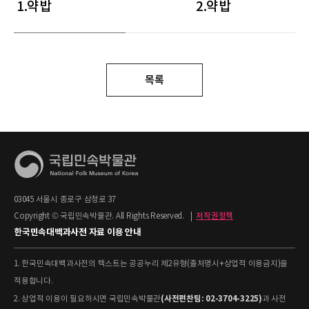
1.약밥
2.약밥
목록
03045 서울시 종로구 삼청로 37
Copyright © 국립민속박물관. All Rights Reserved.
|
저작권정책
한국민속대백과사전 자료 이용 안내
1. 한국민속대백과사전의 텍스트는 공공누리 제2유형(출처명시+상업적 이용금지)을
적용합니다.
(사전편찬팀: 02-3704-3225)
2. 상업적 이용이 필요하시면 국립민속박물관
과 사전