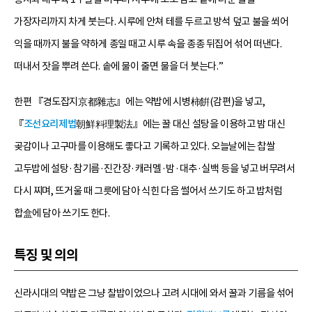
가장자리까지 차게 붓는다. 시루에 안쳐 테를 두르고 방석 덮고 불을 쐬어
익을 때까지 불을 약하게 종일 때고 시루 속을 종종 뒤집어 섞어 떠낸다.
떠내서 잣을 뿌려 쓴다. 솥에 물이 줄면 물을 더 붓는다.”
한편 『경도잡지京都雜志』에는 약밥에 시병柿餠(감편)을 넣고,
『
조선요리제법
朝鮮料理製法』에는 꿀 대신 설탕을 이용하고 밤 대신
곶감이나 고구마를 이용해도 좋다고 기록하고 있다. 오늘날에는 찹쌀
고두밥에 설탕·참기름·진간장·캐러멜·밤·대추·실백 등을 넣고 버무려서
다시 찌며, 뜨거울 때 그릇에 담아 식힌 다음 썰어서 쓰기도 하고 밥처럼
합盒에 담아 쓰기도 한다.
특징 및 의의
신라시대의 약밥은 그냥 찰밥이었으나 고려 시대에 와서 꿀과 기름을 섞어