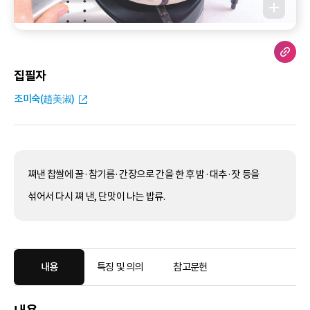
집필자
조미숙(趙美淑)
쪄낸 찹쌀에 꿀·참기름·간장으로 간을 한 후 밤·대추·잣 등을
섞어서 다시 쪄 낸, 단맛이 나는 밥류.
내용
특징 및 의의
참고문헌