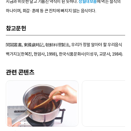
지금과 비슷한 달고 기름진 약식이 된 듯하다.
정월대보름
에 먹는 절식의
하나이며, 회갑·혼례 등 큰 잔치에 빠지지 않는 음식이다.
참고문헌
閨閤叢書, 東國歲時記, 朝鮮料理製法, 우리가 정말 알아야 할 우리음식
백가지1(한복진, 현암사, 1998), 한국식품문화사(이성우, 교문사, 1984).
관련 콘텐츠