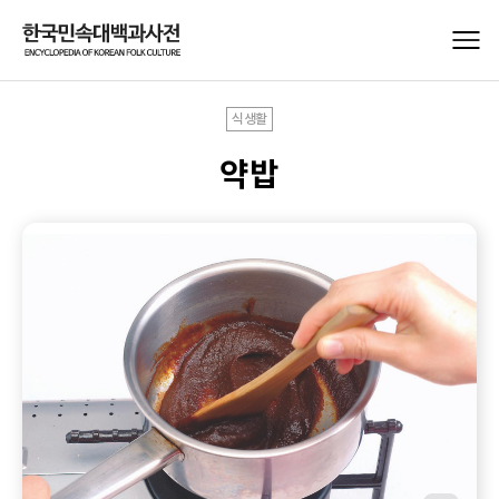
식생활
약밥