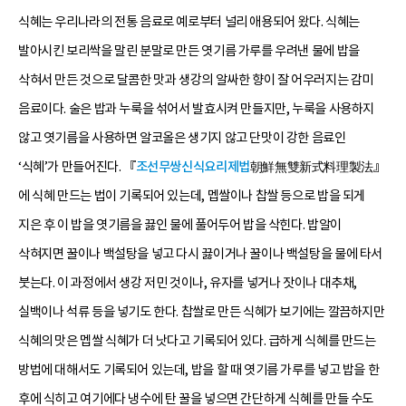
식혜는 우리나라의 전통 음료로 예로부터 널리 애용되어 왔다. 식혜는
발아시킨 보리싹을 말린 분말로 만든 엿기름 가루를 우려낸 물에 밥을
삭혀서 만든 것으로 달콤한 맛과 생강의 알싸한 향이 잘 어우러지는 감미
음료이다. 술은 밥과 누룩을 섞어서 발효시켜 만들지만, 누룩을 사용하지
않고 엿기름을 사용하면 알코올은 생기지 않고 단맛이 강한 음료인
‘식혜’가 만들어진다. 『
조선무쌍신식요리제법
朝鮮無雙新式料理製法』
에 식혜 만드는 법이 기록되어 있는데, 멥쌀이나 찹쌀 등으로 밥을 되게
지은 후 이 밥을 엿기름을 끓인 물에 풀어두어 밥을 삭힌다. 밥알이
삭혀지면 꿀이나 백설탕을 넣고 다시 끓이거나 꿀이나 백설탕을 물에 타서
붓는다. 이 과정에서 생강 저민 것이나, 유자를 넣거나 잣이나 대추채,
실백이나 석류 등을 넣기도 한다. 찹쌀로 만든 식혜가 보기에는 깔끔하지만
식혜의 맛은 멥쌀 식혜가 더 낫다고 기록되어 있다. 급하게 식혜를 만드는
방법에 대해서도 기록되어 있는데, 밥을 할 때 엿기름 가루를 넣고 밥을 한
후에 식히고 여기에다 냉수에 탄 꿀을 넣으면 간단하게 식혜를 만들 수도