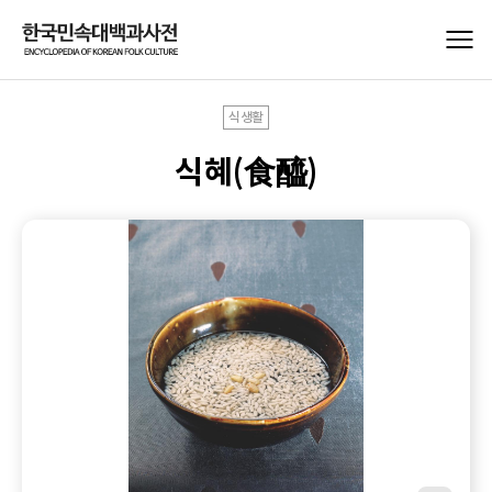
식생활
식혜(食醯)