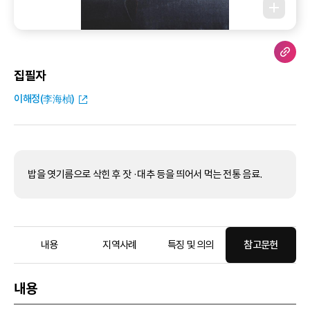
집필자
이해정(李海楨)
밥을 엿기름으로 삭힌 후 잣 ·대추 등을 띄어서 먹는 전통 음료.
내용
지역사례
특징 및 의의
참고문헌
내용