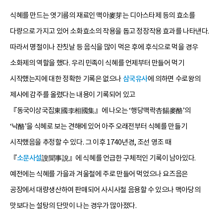
식혜를 만드는 엿기름의 재료인 맥아麥芽는 디아스타제 등의 효소를
다량으로 가지고 있어 소화효소의 작용을 돕고 정장작용 효과를 나타낸다.
따라서 명절이나 잔칫날 등 음식을 많이 먹은 후에 후식으로 먹을 경우
소화제의 역할을 했다. 우리 민족이 식혜를 언제부터 만들어 먹기
시작했는지에 대한 정확한 기록은 없으나
삼국유사
에 의하면 수로왕의
제사에 감주를 올렸다는 내용이 기록되어 있고
『동국이상국집東國李相國集』에 나오는 ‘행당맥락杏餳麥酪’의
‘낙酪’을 식혜로 보는 견해에 있어 아주 오래전부터 식혜를 만들기
시작했음을 추정할 수 있다. 그 이후 1740년경, 조선 영조 때
『
소문사설
謏聞事說』에 식혜를 언급한 구체적인 기록이 남아있다.
예전에는 식혜를 가을과 겨울철에 주로 만들어 먹었으나 요즈음은
공장에서 대량생산하여 판매되어 사시사철 음용할 수 있으나 맥아당의
맛보다는 설탕의 단맛이 나는 경우가 많아졌다.