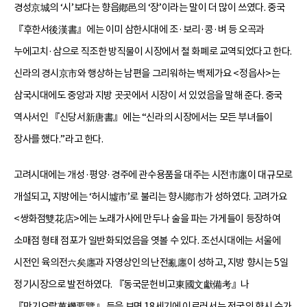
경성京城의 ‘시’보다는 향읍鄕邑의 ‘장’이라는 말이 더 많이 쓰였다. 중국
『후한서後漢書』에는 이미 삼한시대에 조·보리·콩·벼 등 오곡과
누에고치·삼으로 직조한 방직물이 시장에서 철 화폐로 교역되었다고 한다.
신라의 경시京市와 행상하는 남편을 그리워하는 백제가요 <정읍사>는
삼국시대에도 중앙과 지방 곳곳에서 시장이 서 있었음을 말해 준다. 중국
역사서인 『신당서新唐書』에는 “신라의 시장에서는 모든 부녀들이
장사를 했다.”라고 한다.
고려시대에는 개성·평양·경주에 관수용품을 대주는 시전市廛이 대규모로
개설되고, 지방에는 ‘허시墟市’로 불리는 향시鄕市가 성하였다. 고려가요
<쌍화점雙花店>에는 노래가사에 만두나 술을 파는 가게들이 등장하여
소매점 형태 점포가 일반화되었음을 엿볼 수 있다. 조선시대에는 서울에
시전인 육의전六矣廛과 자영상인의 난전亂廛이 성하고, 지방 향시는 5일
정기시장으로 발전하였다. 『동국문헌비고東國文獻備考』나
『만기요람萬機要覽』 등을 보면 18세기에 이르러서는 전국의 향시 수가