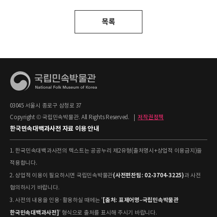
목록
03045 서울시 종로구 삼청로 37
Copyright © 국립민속박물관. All Rights Reserved.
|
저작권정책
한국민속대백과사전 자료 이용 안내
1. 한국민속대백과사전의 텍스트는 공공누리 제2유형(출처명시+상업적 이용금지)을
적용합니다.
(사전편찬팀: 02-3704-3225)
2. 상업적 이용이 필요하시면 국립민속박물관
과 사전
협의하시기 바랍니다.
[출처: 표제어명–국립민속박물관
3. 사전의 내용을 인용·활용하실 때에는 '
한국민속대백과사전]
' 형식으로 출처를 표시해 주시기 바랍니다.