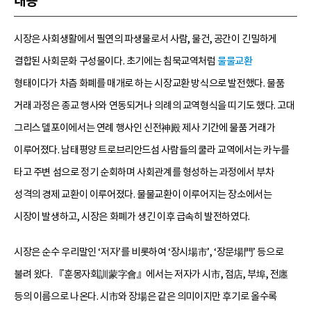
내용
시장은 사회생활에서 필연의 파생물로서 사람, 물건, 공간이 긴밀하게
결합된 사회문화 구성물이다. 초기에는 침묵교역처럼
물물교환
형태이다가 차츰 화폐를 매개로 하는 시장교환 방식으로 발전했다. 물품
거래 과정은 종교 행사와 연동되거나 의례의 교역형식을 띠기도 했다. 고대
그리스 델포이에서는 연례 행사인 신전神殿 제사 기간에 물품 거래가
이루어졌다. 남태평양 트로브리안드섬 사람들의 쿨라 교역에서는 카누를
타고 주변 섬으로 정기 순회하며 사회관계를 형성하는 과정에서 부차
성격의 경제 교환이 이루어졌다. 물물교환이 이루어지는 장소에서는
시장이 발생하고, 시장은 화폐가 생긴 이후 급속히 발전하였다.
시장은 순수 우리말인 ‘저자’를 비롯하여 ‘장시場市’, ‘장문場門’ 등으로
불려 왔다. 『훈몽자회訓蒙字會』에서는 저자가 시市, 점店, 부埠, 전廛
등의 이름으로 나온다. 시市와 장場은 같은 의미이지만 후기로 올수록