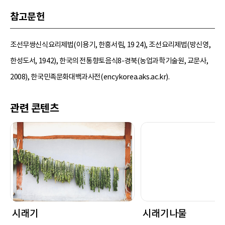
참고문헌
조선무쌍신식요리제법(이용기, 한흥서림, 19 24), 조선요리제법(방신영,
한성도서, 1942), 한국의 전통향토음식8-경북(농업과학기술원, 교문사,
2008), 한국민족문화대백과사전(encykorea.aks.ac.kr).
관련 콘텐츠
시래기
시래기나물