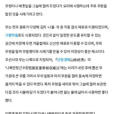
무청이나 배춧잎을 그늘에 말려 두었다가 요리에 사용하는데 주로 무청을
말린 것을 시래기라고 한다.
무는 맛과 종류가 다양해 김치·나물·국 등 각종 음식 재료로 이용되었으며,
구황작물
로도 식용되었다. 곳간과 같이 일정한 온도를 유지할 수 있는
공간에 저장해 두면 겨울철에도 신선한 재료로 이용할 수 있으며, 무와
무청을 말려 무말랭이와 시래기를 만들 수 있어 저장성이 좋은 채소이다.
조선시대 무는 나복으로 지칭되어, 『
산림경제
山林經濟』의
‘나복만청근수장법蘿葍蔓菁根収藏法’에는 서리가 내린 후에 뽑은 무
가운데 큰 무를 가려서 무의 밑동과 머리 부분을 잘라 움속에 저장하면
봄까지 먹을 수 있다 하였다. 특히 무청을 새끼로 엮어 그늘에 말려 보관한
다음 조리 시물에 담가 두었다가 불어나면 끓는 물에 삶아서 사용하면 좋다
했다.
이렇게 말린 무청(시래기)은 나물반찬으로 주로 겨울철에 먹었다.