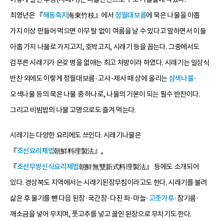
최영년은 『
해동죽지
海東竹枝』에서
정월대보름
에 묵은 나물을 아홉
가지 이상 만들어 먹으면 아무 탈 없이 여름을 날 수 있다고 말하면서 이들
아홉 가지 나물로 가지고지, 호박고지, 시래기 등을 꼽는다. 그중에서도
검푸른 시래기가 온갖 병을 없애는 최고 처방이라 하였다. 시래기는 일상식
반찬 외에도 이렇게 정월대보름·고사·제사 때 상에 올리는
삼색나물
·
오색나물 등의 묵은 나물 중 하나로, 나물의 기본이 되는 필수 반찬이다.
그리고 비빔밥의 나물 고명으로도 즐겨 먹는다.
시래기는 다양한 요리에도 쓰인다. 시래기나물은
『
조선요리제법
朝鮮料理製法』,
『
조선무쌍신식요리제법
朝鮮無雙新式料理製法』 등에도 소개되어
있다. 경상북도 지역에서는 시래기된장무침이라고도 한다. 시래기를 불려
삶은 후 물기를 뺀 다음 된장·국간장·다진 파·마늘·
고춧가루
·참기름·
깨소금을 넣어 무치며, 풋고추를 넣고 끓인 된장으로 무치기도 한다.