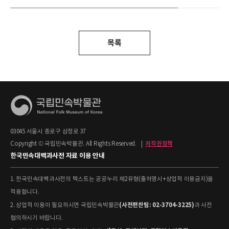
목록
03045 서울시 종로구 삼청로 37
Copyright © 국립민속박물관. All Rights Reserved.
|
저작권정책
한국민속대백과사전 자료 이용 안내
1. 한국민속대백과사전의 텍스트는 공공누리 제2유형(출처명시+상업적 이용금지)을
적용합니다.
(사전편찬팀: 02-3704-3225)
2. 상업적 이용이 필요하시면 국립민속박물관
과 사전
협의하시기 바랍니다.