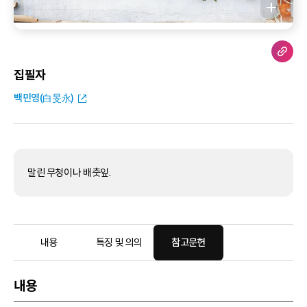
집필자
백민영(白旻永)
말린 무청이나 배춧잎.
내용
특징 및 의의
참고문헌
내용