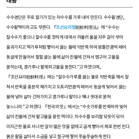
내용
수수경단은 주로 찰기가 있는 차수수를 가루 내어 만든다. 수수팥경단,
수수팥떡이라고도 부른다. 『
조선요리법
朝鮮料理法』에 “수수는
찰수수가 좋으니 찰수수를 정하게 대껴서 까불러 물을 자주 갈아 부어
울궈가지고 떡가루처럼 빻아서 끓는 물에 익반죽 하여 밤톨만큼씩 떼어
둥글게 만들어서 펄펄 끓는 물에 삶아 찬물에 건져서 헹구어 고물을
묻히는데, 콩가루나 팥계피고물을 묻힌다.”고 하였으며,
『조선요리朝鮮料理』에는 “찰수수가루를 끓는 물로 익반죽을 해서 잘
쳐서 반죽을 충분히 해가지고 도토리만큼씩 떼어서 둥글게 빚어서 끓는
물에 넣어 삶아 건져가지고 콩가루나 팥이나 깨나 뜻대로 묻혀
놓느니라.”고 하였다. 『한국의 맛』에서는 “수숫가루를 반죽하여 빚어
삶아 찬물에 건져 팥고물을 묻힌 떡이다. 차수수를 보리쌀 닦듯이 닦아
미지근한 물로 서너 번 갈아 떫은 맛을 없애고 곱게 빻아서 체로 한번 친다.
붉은 팥을 삶아서 소금을 넣고 절구에 찧어 푸슬푸슬하게 한다.