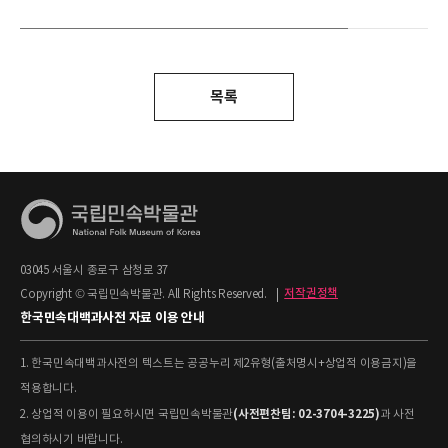
목록
03045 서울시 종로구 삼청로 37
Copyright © 국립민속박물관. All Rights Reserved.
|
저작권정책
한국민속대백과사전 자료 이용 안내
1. 한국민속대백과사전의 텍스트는 공공누리 제2유형(출처명시+상업적 이용금지)을
적용합니다.
(사전편찬팀: 02-3704-3225)
2. 상업적 이용이 필요하시면 국립민속박물관
과 사전
협의하시기 바랍니다.