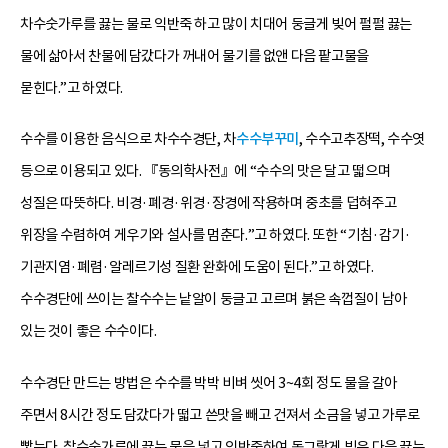
차수숫가루를 끓는 물로 익반죽 하고 많이 치대어 둥글게 빚어 펄펄 끓는
물에 삶아서 찬물에 담갔다가 꺼내어 물기를 없앤 다음 팥고물을
묻힌다.”고 하였다.
수수를 이용한 음식으로 차수수경단, 차
수수부꾸미
, 수수고추장떡, 수수엿
등으로 이용되고 있다. 『동의학사전』에 “수수의 맛은 달고 떫으며
성질은 따뜻하다. 비경·폐경·위경·장경에 작용하며 중초를 덥혀주고
위장을 수렴하여 게우기와 설사를 멈춘다.”고 하였다. 또한 “기침·감기·
기관지염·폐렴·알레르기성 질환 완화에 도움이 된다.”고 하였다.
수수경단에 쓰이는 찰수수는 낱알이 둥글고 고르며 붉은 속껍질이 남아
있는 것이 좋은 수수이다.
수수경단 만드는 방법은 수수를 박박 비벼 씻어 3~4회 정도 물을 갈아
주면서 8시간 정도 담갔다가 떫고 쓴맛을 빼고 건져서 소금을 넣고 가루로
빻는다. 찰수숫가루에 끓는 물을 넣고 익반죽하여 동그랗게 빚은 다음 끓는