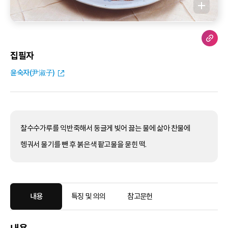
집필자
윤숙자(尹淑子)
찰수수가루를 익반죽해서 둥글게 빚어 끓는 물에 삶아 찬물에
헹궈서 물기를 뺀 후 붉은색 팥고물을 묻힌 떡.
내용
특징 및 의의
참고문헌