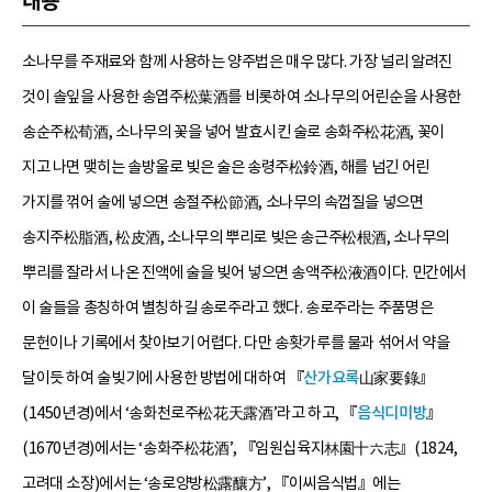
내용
소나무를 주재료와 함께 사용하는 양주법은 매우 많다. 가장 널리 알려진
것이 솔잎을 사용한 송엽주松葉酒를 비롯하여 소나무의 어린순을 사용한
송순주松荀酒, 소나무의 꽃을 넣어 발효시킨 술로 송화주松花酒, 꽃이
지고 나면 맺히는 솔방울로 빚은 술은 송령주松鈴酒, 해를 넘긴 어린
가지를 꺾어 술에 넣으면 송절주松節酒, 소나무의 속껍질을 넣으면
송지주松脂酒, 松皮酒, 소나무의 뿌리로 빚은 송근주松根酒, 소나무의
뿌리를 잘라서 나온 진액에 술을 빚어 넣으면 송액주松液酒이다. 민간에서
이 술들을 총칭하여 별칭하길 송로주라고 했다. 송로주라는 주품명은
문헌이나 기록에서 찾아보기 어렵다. 다만 송홧가루를 물과 섞어서 약을
달이듯 하여 술빚기에 사용한 방법에 대하여 『
산가요록
山家要錄』
(1450년경)에서 ‘송화천로주松花天露酒’라고 하고, 『
음식디미방
』
(1670년경)에서는 ‘송화주松花酒’, 『임원십육지林園十六志』(1824,
고려대 소장)에서는 ‘송로양방松露釀方’, 『이씨음식법』에는