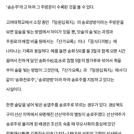
‘송순주’라고 하여 그 주방문이 수록된 것을 볼 수 있다.
고려대학교에서 소장 중인 『임원십육지』의 송로양방이라는 주방문을
보면 밑술을 빚는 방법에서 차이가 있을 뿐, 덧술의 술 빚는 과정과
주원료의 배합 비율 등에서는 『산가요록』이나 『음식디미방』에
나타나는 기록과 동일하다. 예를 들면 송화 5되를 물 3말과 함께 오랜 시간
끓여서 진하게 달인 송화수松花水로 찹쌀 5말의 쌀가루와 섞어서 죽을
쑤어 술을 빚는 방법이 그것인데, 『산가요록』과 『임원십육지』에서 다
같이 ‘송화천로주’, ‘송로양방’이라 하여 송로주를 지칭하고 있다는
사실이다.
한편 솔잎을 넣어 빚은 송엽주를 송로주로 부르는 경우가 있다. 경상북도
구미 선산 지역에서 유명해진 선산약주의 별칭이 송로주였다. 선산약주가
송로주로 불리게 된 배경은 조선조 숙종 때 무오사화의 중심에 있던
점필재佔畢齋 김종직金宗直(1431~1492)은 선친의 고향인 선산에서