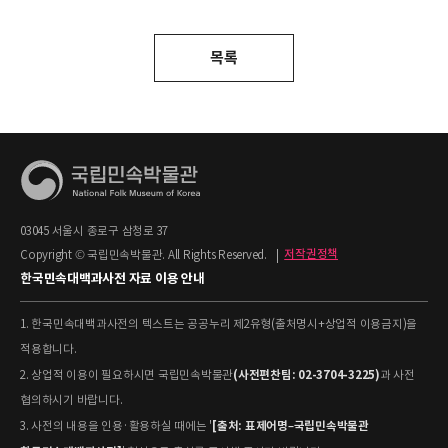
목록
03045 서울시 종로구 삼청로 37
Copyright © 국립민속박물관. All Rights Reserved.
|
저작권정책
한국민속대백과사전 자료 이용 안내
1. 한국민속대백과사전의 텍스트는 공공누리 제2유형(출처명시+상업적 이용금지)을
적용합니다.
(사전편찬팀: 02-3704-3225)
2. 상업적 이용이 필요하시면 국립민속박물관
과 사전
협의하시기 바랍니다.
[출처: 표제어명–국립민속박물관
3. 사전의 내용을 인용·활용하실 때에는 '