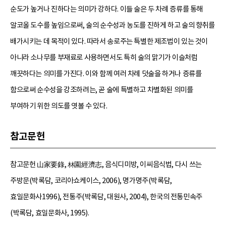
순도가 높거나 진하다는 의미가 강하다. 이들 술은 두 차례 증류를 통해
알코올 도수를 높임으로써, 술의 순수성과 농도를 진하게 하고 술의 향취를
배가시키는 데 목적이 있다. 따라서 송로주는 특별한 제조법이 있는 것이
아니라 소나무를 부재료로 사용하면서도 특히 술의 맑기가 이슬처럼
깨끗하다는 의미를 가진다. 이와 함께 여러 차례 덧술을 하거나 증류를
함으로써 순수성을 강조하려는, 곧 술에 특별하고 차별화된 의미를
부여하기 위한 의도를 엿볼 수 있다.
참고문헌
참고문헌 山家要錄, 林園經濟志, 음식디미방, 이씨음식법, 다시 쓰는
주방문(박록담, 코리아쇼케이스, 2006), 명가명주(박록담,
효일문화사1996), 전통주(박록담, 대원사, 2004), 한국의 전통민속주
(박록담, 효일문화사, 1995).