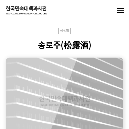
식생활
송로주(松露酒)