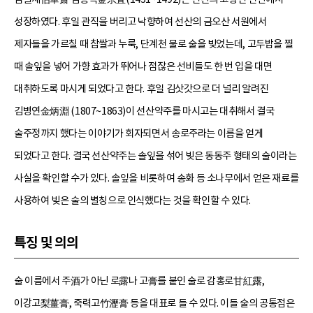
성장하였다. 후일 관직을 버리고 낙향하여 선산의 금오산 서원에서
제자들을 가르칠 때 찹쌀과 누룩, 단계천 물로 술을 빚었는데, 고두밥을 찔
때 솔잎을 넣어 가향 효과가 뛰어나 점잖은 선비들도 한 번 입을 대면
대취하도록 마시게 되었다고 한다. 후일 김삿갓으로 더 널리 알려진
김병연金炳淵 (1807~1863)이 선산약주를 마시고는 대취해서 결국
술주정까지 했다는 이야기가 회자되면서 송로주라는 이름을 얻게
되었다고 한다. 결국 선산약주는 솔잎을 섞어 빚은 동동주 형태의 술이라는
사실을 확인할 수가 있다. 솔잎을 비롯하여 송화 등 소나무에서 얻은 재료를
사용하여 빚은 술의 별칭으로 인식했다는 것을 확인할 수 있다.
특징 및 의의
술 이름에서 주酒가 아닌 로露나 고膏를 붙인 술로 감홍로甘紅露,
이강고梨薑膏, 죽력고竹瀝膏 등을 대표로 들 수 있다. 이들 술의 공통점은