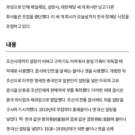
과잉으로 인해 제일제당, 삼양사, 대한제당 세 개 회사만 남고 다른
회사들은 조업을 중단했다. 이 세 개 회사가 오늘날까지 한국 정제당 시장을
과점하고 있다.
내용
조선시대까지 설탕이 비싸고 구하기도 어려워서 왕실 가족이 위독할 때
약재로 사용했다. 음식에 단맛을 낼 때는 꿀이나 엿을 사용했다. 개항한 뒤
조선으로 이주한 영세한 중국인과 일본인이 설탕을 넣은 자국의 고유
음식을 상류층 조선인에게 판매하여 부를 축적했다. 이러한 외래 음식은
중국 외식업과 제과업으로 발달했다. 조선의 전통 음식에도 차츰 설탕을
구사하기 시작했다. 1910년대 무렵부터 종래꿀이나 엿 대신 설탕을
넣었다. 떡·한과 같은 병과류餠菓類와 음료 같은 음청류飮淸類에 꿀이나
엿 대신 설탕을 넣었다. 1920~1930년대가 되면 꿀이나 엿을 숫제