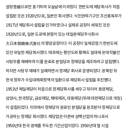
설탕雪糖으로만 표기하여 오늘날에 이르렀다. 한반도에 제당회사가 처음
설립된 것은 1920년으로, 일본인 회사였다. 식민권력기구인 조선총독부가
1917년 제당회사 설립을 인가하였으나 실제로 공장이 세워진 것은
1920년으로, 일본 도쿄에 본점이 있는 대일본제당주식회사
大日本製糖株式會社의 평양공장이다. 이 공장이 일제강점기 한반도에
있던 유일한 제당회사였다. 애초에는 평안도와 황해도 일대에 온대작물인
사탕무를 재배하여 이를 원료로 분밀당과 정제당을 제조하려고 설립했다.
하지만 사탕무 재배가 실패하면서 정제당 회사로 운영되었다. 광복된 뒤
한국 정부가 수입대체화정책의 일환으로 제당회사 설립을 추진했다.
1953년 제일제당이 처음으로 정제당회사를 세우고 뒤이어 동양제당,
삼양사, 한국정당, 금성제당, 해태제과, 대동제당(뒤에 대한제당으로 개칭)
이 설립되었다. 미국에서 정제당의 원료인 분밀당을 원조받아 정제당으로
가공하는 정제당 회사였다. 제당업은 이른바 삼백산업의 하나로서
1950년대 한국 경제를 주도한 기간산업이었다. 1950년대 말 시설