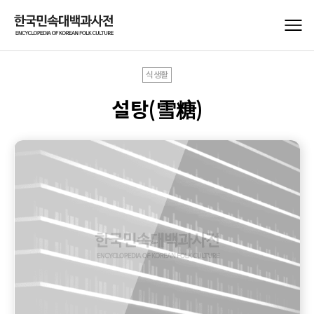
식생활
설탕(雪糖)