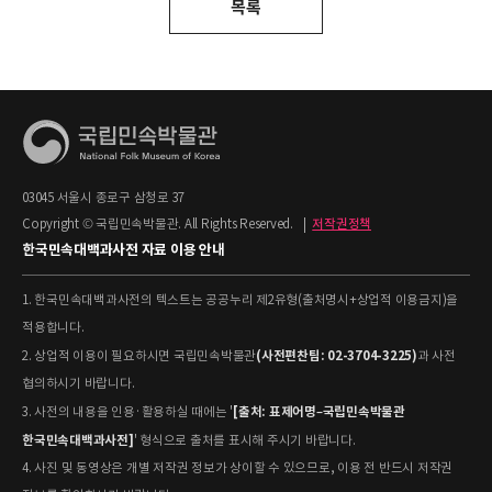
목록
03045 서울시 종로구 삼청로 37
Copyright © 국립민속박물관. All Rights Reserved.
|
저작권정책
한국민속대백과사전 자료 이용 안내
1. 한국민속대백과사전의 텍스트는 공공누리 제2유형(출처명시+상업적 이용금지)을
적용합니다.
(사전편찬팀: 02-3704-3225)
2. 상업적 이용이 필요하시면 국립민속박물관
과 사전
협의하시기 바랍니다.
[출처: 표제어명–국립민속박물관
3. 사전의 내용을 인용·활용하실 때에는 '
한국민속대백과사전]
' 형식으로 출처를 표시해 주시기 바랍니다.
4. 사진 및 동영상은 개별 저작권 정보가 상이할 수 있으므로, 이용 전 반드시 저작권