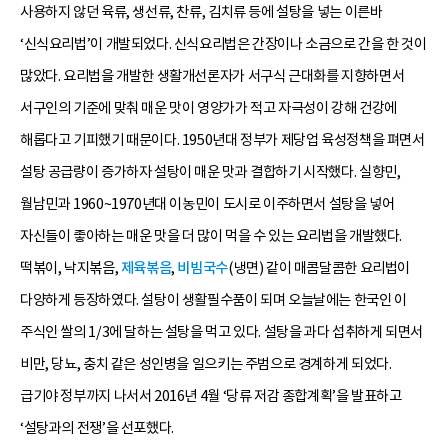
사용하지 않던 육류, 생선류, 찬류, 김치류 등에 설탕을 넣는 이른바
‘신식요리법’이 개발되었다. 신식요리법은 간장이나 소금으로 간을 한 것이
많았다. 요리법을 개발한 생활개선론자가 서구식 근대화를 지향하면서
서구인의 기준에 맞춰 매운 맛이 영양가가 적고 자극성이 강해 건강에
해롭다고 기피했기 때문이다. 1950년대 정부가 제당업 육성정책을 펴면서
설탕 공급량이 증가하자 설탕이 매운 맛과 결합하기 시작했다. 실향민,
월남민과 1960~1970년대 이농민이 도시로 이주하면서 설탕을 넣어
자신들이 좋아하는 매운 맛을 더 많이 먹을 수 있는 요리법을 개발했다.
떡볶이, 낙지볶음,
제육볶음
,
비빔국수
(냉면) 같이 매콤달콤한 요리법이
다양하게 등장하였다. 설탕이 생활필수품이 되며 오늘날에는 한국인 이
주식인 쌀의 1/3에 달하는 설탕을 먹고 있다. 설탕을 과다 섭취하게 되면서
비만, 당뇨, 충치 같은 성인병을 일으키는 주범으로 경계하게 되었다.
급기야 정부까지 나서서 2016년 4월 ‘당류 저감 종합계획’을 발표하고
‘설탕과의 전쟁’을 선포했다.