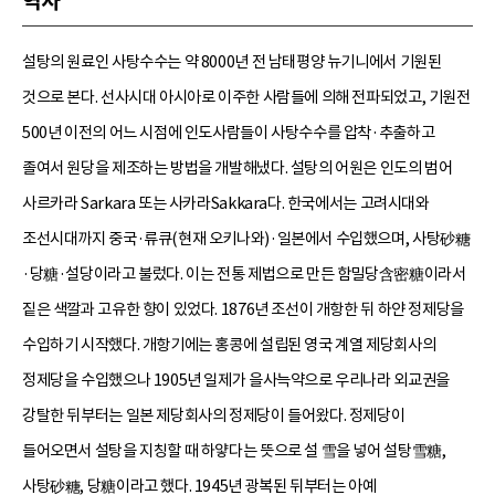
역사
설탕의 원료인 사탕수수는 약 8000년 전 남태평양 뉴기니에서 기원된
것으로 본다. 선사시대 아시아로 이주한 사람들에 의해 전파되었고, 기원전
500년 이전의 어느 시점에 인도사람들이 사탕수수를 압착·추출하고
졸여서 원당을 제조하는 방법을 개발해냈다. 설탕의 어원은 인도의 범어
사르카라 Sarkara 또는 사카라Sakkara다. 한국에서는 고려시대와
조선시대까지 중국·류큐(현재 오키나와)·일본에서 수입했으며, 사탕砂糖
·당糖·설당이라고 불렀다. 이는 전통 제법으로 만든 함밀당含密糖이라서
짙은 색깔과 고유한 향이 있었다. 1876년 조선이 개항한 뒤 하얀 정제당을
수입하기 시작했다. 개항기에는 홍콩에 설립된 영국 계열 제당회사의
정제당을 수입했으나 1905년 일제가 을사늑약으로 우리나라 외교권을
강탈한 뒤부터는 일본 제당회사의 정제당이 들어왔다. 정제당이
들어오면서 설탕을 지칭할 때 하얗다는 뜻으로 설 雪을 넣어 설탕雪糖,
사탕砂糖, 당糖이라고 했다. 1945년 광복된 뒤부터는 아예