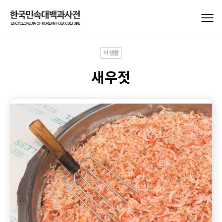
식생활
새우젓