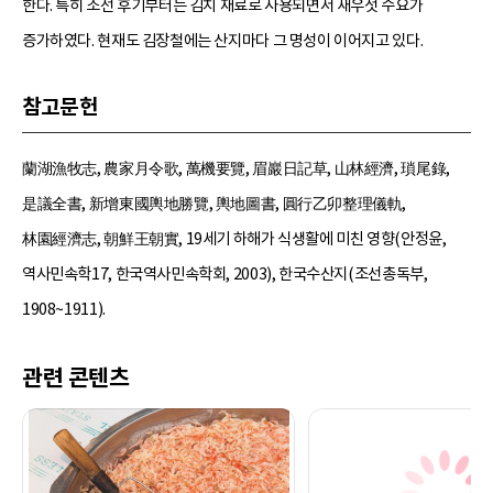
한다. 특히 조선 후기부터는 김치 재료로 사용되면서 새우젓 수요가
증가하였다. 현재도 김장철에는 산지마다 그 명성이 이어지고 있다.
참고문헌
蘭湖漁牧志, 農家月令歌, 萬機要覽, 眉巖日記草, 山林經濟, 瑣尾錄,
是議全書, 新增東國輿地勝覽, 輿地圖書, 圓行乙卯整理儀軌,
林園經濟志, 朝鮮王朝實, 19세기 하해가 식생활에 미친 영향(안정윤,
역사민속학17, 한국역사민속학회, 2003), 한국수산지(조선총독부,
1908~1911).
관련 콘텐츠