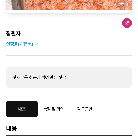
집필자
안정윤(安廷允)
젓새우를 소금에 절여 만든 젓갈.
내용
특징 및 의의
참고문헌
내용