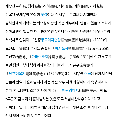
새우젓은 하蝦, 당하糖蝦, 진하眞蝦, 백하白蝦, 세하細蝦, 자하紫蝦라
기록된 젓새우를 염장한
젓갈
이다. 젓새우는 우리나라 서해안과
남해안에서 어획되는 회유성 어종인 작은 새우이다. 밀물과 썰물의 조차가
심하고 만이 발달한 대륙붕지역인 우리나라 서해안 자연환경이 젓새우의
서식처로 알맞다. 『신증
동국여지승람
新增東國輿地勝覽』(1530)의
토산조土産條와 읍지를 종합한 『
여지도서
輿地圖書』(1757~1765)의
물산조物産條, 『
한국수산지
韓國水産志』(1908~1911)에 실린 분포를
보면 평안도부터 남해까지 어장이 이어진다. 서유구徐有榘가
『
난호어목지
蘭湖漁牧志』(1820년경)에는 “새우를
소금
에 담가서 젓을
만들어 팔역에 흘러넘치게 하는 것은 모두 서해의 당하이며 속칭 세하라
한다.”라고 했다. 같은 저자의 기록인 『
임원경제지
林園經濟志』에도
“무릇 지금 나라에 흘러넘치는 것은 모두 서남해산새우이다.”라고
기록되어 있다. 이처럼 서해안과 남해안산 새우젓은 조선 후기에 전국에
걸쳐 많이 소비된 것으로 보인다.