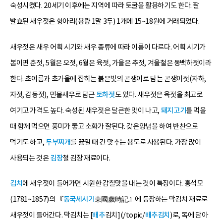
숙성시켰다. 20세기 이후에는 지역에 따라 토굴을 활용하기도 한다. 잘
발효된 새우젓은 항아리(용량 1말 3두) 1개에 15~18원에 거래되었다.
새우젓은 새우 어획 시기와 새우 종류에 따라 이름이 다르다. 어획 시기가
봄이면 춘젓, 5월은 오젓, 6월은 육젓, 가을은 추젓, 겨울철은 동백하젓이라
한다. 초여름과 초가을에 잡히는 붉은빛의 곤쟁이로 담는 곤쟁이젓(자하,
자젓, 감동젓), 민물새우로 담근
토하젓
도 있다. 새우젓은 육젓을 최고로
여기고 가격도 높다. 숙성된 새우젓은 달큰한 맛이 나고,
돼지고기
를 먹을
때 함께 먹으면 풍미가 좋고 소화가 잘된다. 갖은양념을 하여 반찬으로
먹기도 하고,
두부찌개
를 끓일 때 간 맞추는 용도로 사용된다. 가장 많이
사용되는 것은
김장
철 김장 재료이다.
김치
에 새우젓이 들어가면 시원한 감칠맛을 내는 것이 특징이다. 홍석모
(1781~1857)의 『
동국세시기
東國歲時記』에 등장하는 막김치 재료로
새우젓이 들어간다. 막김치는 [
배추
김치](/topic/
배추김치
)로, 독에 담아