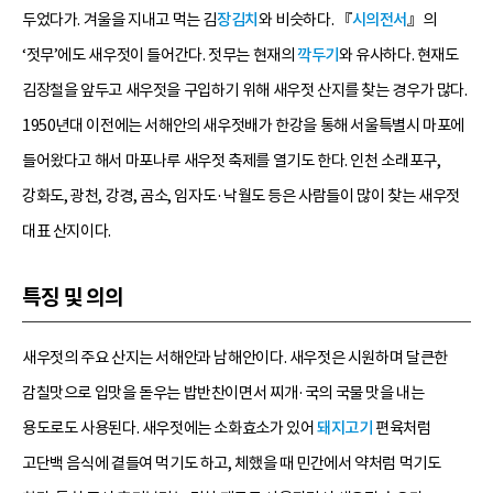
두었다가. 겨울을 지내고 먹는 김
장김치
와 비슷하다. 『
시의전서
』의
‘젓무’에도 새우젓이 들어간다. 젓무는 현재의
깍두기
와 유사하다. 현재도
김장철을 앞두고 새우젓을 구입하기 위해 새우젓 산지를 찾는 경우가 많다.
1950년대 이전에는 서해안의 새우젓배가 한강을 통해 서울특별시 마포에
들어왔다고 해서 마포나루 새우젓 축제를 열기도 한다. 인천 소래포구,
강화도, 광천, 강경, 곰소, 임자도·낙월도 등은 사람들이 많이 찾는 새우젓
대표 산지이다.
특징 및 의의
새우젓의 주요 산지는 서해안과 남해안이다. 새우젓은 시원하며 달큰한
감칠맛으로 입맛을 돋우는 밥반찬이면서 찌개·국의 국물 맛을 내는
용도로도 사용된다. 새우젓에는 소화효소가 있어
돼지고기
편육처럼
고단백 음식에 곁들여 먹기도 하고, 체했을 때 민간에서 약처럼 먹기도