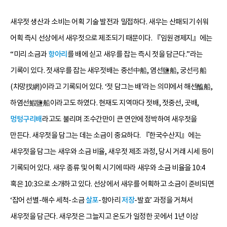
새우젓 생산과 소비는 어획 기술 발전과 밀접하다. 새우는 산패되기 쉬워
어획 즉시 선상에서 새우젓으로 제조되기 때문이다. 『임원경제지』에는
“미리 소금과
항아리
를 배에 싣고 새우를 잡는 즉시 젓을 담근다.”라는
기록이 있다. 젓새우를 잡는 새우젓배는 중선中船, 염선鹽船, 궁선弓船
(차망扠網)이라고 기록되어 있다. ‘젓 담그는 배’라는 의미에서 해선醢船,
하염선鰕鹽船이라고도 하였다. 현재도 지역마다 젓배, 젓중선, 곳배,
멍텅구리배
라고도 불리며 조수간만이 큰 연안에 정박하여 새우젓을
만든다. 새우젓을 담그는 데는 소금이 중요하다. 『한국수산지』에는
새우젓을 담그는 새우와 소금 비율, 새우젓 제조 과정, 당시 거래 시세 등이
기록되어 있다. 새우 종류 및 어획 시기에 따라 새우와 소금 비율을 10:4
혹은 10:3으로 소개하고 있다. 선상에서 새우를 어획하고 소금이 준비되면
‘잡어 선별-해수 세척-소금
살포
-항아리
저장
-발효’ 과정을 거쳐서
새우젓을 담근다. 새우젓은 그늘지고 온도가 일정한 곳에서 1년 이상