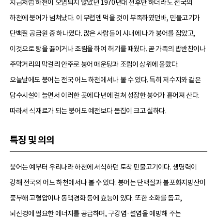
지금처럼 하천이 오염되지 않았던 1970년대 전후만 하더라도 전국의
하천에 붕어가 넘쳐났다. 이 무렵엔 먹을 것이 부족하였던바, 민물고기가
단백질 공급원 중 하나였다. 많은 사람들이 시내에 나가 붕어를 잡았고,
이것으로 탕을 끓이거나 조림을 하여 허기를 때웠다. 곧 가족의 밥반찬이나
주막거리의 막걸리 안주로 붕어 매운탕과 조림이 상위에 올랐다.
오늘날에도 붕어는 전국 어느 하천에서나 볼 수 있다. 특히 저수지와 같은
담수시설이 늘면서 이러한 곳에 다년에 걸쳐 성장한 붕어가 흩어져 산다.
따라서 식재료가 되는 붕어도 예전보다 몸집이 크고 실하다.
특징 및 의의
붕어는 예부터 우리나라 하천에 서식하던 토착 민물고기이다. 생명력이
강해 전국의 어느 하천에서나 볼 수 있다. 붕어는 단백질과 불포화지방산이
풍부해 고혈압이나 동맥경화 등에 효능이 있다. 또한 소화를 돕고,
뇌신경에 필요한 에너지를 공급하며, 구강염·설염을 예방해 주는