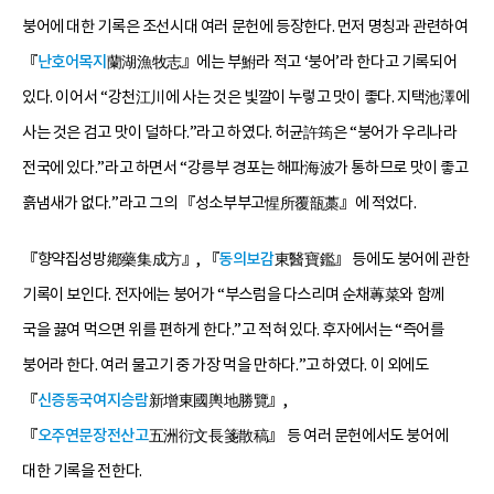
붕어에 대한 기록은 조선시대 여러 문헌에 등장한다. 먼저 명칭과 관련하여
『
난호어목지
蘭湖漁牧志』에는 부鮒라 적고 ‘붕어’라 한다고 기록되어
있다. 이어서 “강천江川에 사는 것은 빛깔이 누렇고 맛이 좋다. 지택池澤에
사는 것은 검고 맛이 덜하다.”라고 하였다. 허균許筠은 “붕어가 우리나라
전국에 있다.”라고 하면서 “강릉부 경포는 해파海波가 통하므로 맛이 좋고
흙냄새가 없다.”라고 그의 『성소부부고惺所覆瓿藁』에 적었다.
『향약집성방鄕藥集成方』, 『
동의보감
東醫寶鑑』 등에도 붕어에 관한
기록이 보인다. 전자에는 붕어가 “부스럼을 다스리며 순채蓴菜와 함께
국을 끓여 먹으면 위를 편하게 한다.”고 적혀 있다. 후자에서는 “즉어를
붕어라 한다. 여러 물고기 중 가장 먹을 만하다.”고 하였다. 이 외에도
『
신증동국여지승람
新增東國輿地勝覽』,
『
오주연문장전산고
五洲衍文長箋散稿』 등 여러 문헌에서도 붕어에
대한 기록을 전한다.