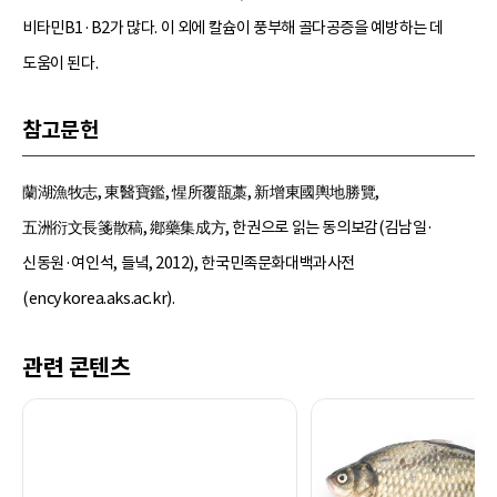
비타민B1·B2가 많다. 이 외에 칼슘이 풍부해 골다공증을 예방하는 데
도움이 된다.
참고문헌
蘭湖漁牧志, 東醫寶鑑, 惺所覆瓿藁, 新增東國輿地勝覽,
五洲衍文長箋散稿, 鄕藥集成方, 한권으로 읽는 동의보감(김남일·
신동원·여인석, 들녘, 2012), 한국민족문화대백과사전
(encykorea.aks.ac.kr).
관련 콘텐츠