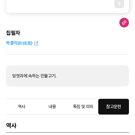
집필자
박종익(朴鍾翼)
잉엇과에 속하는 민물고기.
역사
내용
특징 및 의의
참고문헌
역사