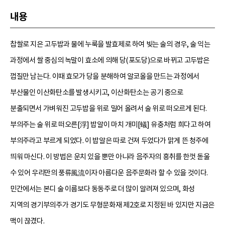
내용
찹쌀로 지은 고두밥과 물에 누룩을 발효제로 하여 빚는 술의 경우, 술 익는
과정에서 쌀 중심의 녹말이 효소에 의해 당(포도당)으로 바뀌고 고두밥은
껍질만 남는다. 이때 효모가 당을 분해하여 알코올을 만드는 과정에서
부산물인 이산화탄소를 발생시키고, 이산화탄소는 공기 중으로
분출되면서 가벼워진 고두밥을 위로 밀어 올려서 술 위로 떠오르게 된다.
부의주는 술 위로 떠오른[浮] 밥알이 마치 개미[蟻] 유충처럼 희다고 하여
부의주라고 부르게 되었다. 이 밥알은 따로 건져 두었다가 맑게 뜬 청주에
띄워 마신다. 이 방법은 운치 있을 뿐만 아니라 음주자의 흥취를 한껏 돋울
수 있어 우리만의 풍류風流이자 아름다운 음주문화라 할 수 있을 것이다.
민간에서는 본디 술 이름보다 동동주로 더 많이 알려져 있으며, 화성
지역의 경기부의주가 경기도 무형문화재 제2호로 지정된 바 있지만 지금은
맥이 끊겼다.