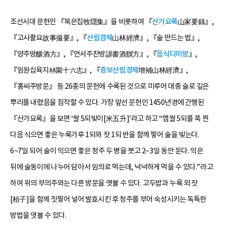
조선시대 문헌인 『목은집牧隱集』을 비롯하여 『
산가요록
山家要錄』,
『고사촬요故事撮要』, 『
산림경제
山林經濟』, 『술 만드는 법』,
『양주방釀酒方』, 『언서주찬방諺書酒饌方』, 『
음식디미방
』,
『임원십육지林園十六志』, 『
증보산림경제
增補山林經濟』,
『홍씨주방문』 등 26종의 문헌에 수록된 것으로 미루어 대중 술로 깊은
뿌리를 내렸음을 짐작할 수 있다. 가장 앞선 문헌인 1450년경에 간행된
『산가요록』을 보면 ‘쌀 5되빚이[米五升]’라고 하고 “멥쌀 5되를 푹 찐
다음 식으면 좋은 누룩가루 1되와 잣 1되 반을 함께 찧어 술을 빚는다.
6~7일 되어 술이 익으면 좋은 청주 두 병을 붓고 2~3일 동안 둔다. 익은
뒤에 술동이에 나누어 담아서 임의로 먹는데, 넉넉하게 먹을 수 있다.”라고
하여 위의 부의주와는 다른 방문을 엿볼 수 있다. 고두밥과 누룩 외 잣
[栢子]을 함께 짓찧어 넣어 발효시킨 후 청주를 부어 숙성시키는 독특한
방법을 엿볼 수 있다.