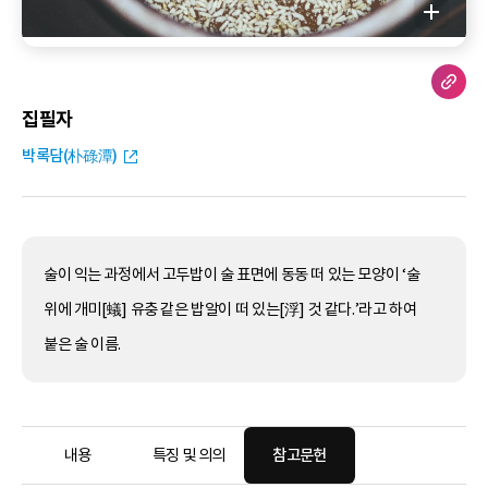
집필자
박록담(朴碌潭)
술이 익는 과정에서 고두밥이 술 표면에 동동 떠 있는 모양이 ‘술
위에 개미[蟻] 유충 같은 밥알이 떠 있는[浮] 것 같다.’라고 하여
붙은 술 이름.
내용
특징 및 의의
참고문헌