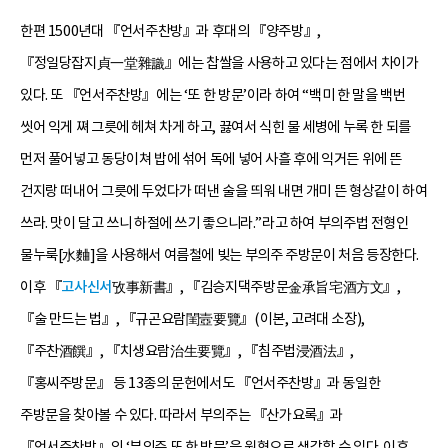
한편 1500년대 『언서주찬방』과 후대의 『양주방』,
『정일당잡지貞一堂雜識』에는 찹쌀을 사용하고 있다는 점에서 차이가
있다. 또 『언서주찬방』에는 ‘또 한 방문’이라 하여 “백미 한 말을 백번
씻어 익게 쪄 그릇에 헤쳐 차게 하고, 끓여서 식힌 물 세병에 누록 한 되를
먼저 풀어넣고 동당이쳐 밥에 섞어 독에 넣어 사흘 후에 익거든 위에 뜬
건지랑 떠내어 그릇에 두었다가 떠낸 술을 띄워 내면 개미 뜬 형상같이 하여
쓰라. 맛이 달고 쓰니 하절에 쓰기 좋으니라.”라고 하여 부의주법 전형인
물누룩[水麯]을 사용해서 여름철에 빚는 부의주 주방문이 처음 등장한다.
이후 『
고사신서
攷事新書』, 『김승지댁주방문金承旨宅酒方文』,
『술 만드는 법』, 『규곤요람閨壼要覽』(이본, 고려대 소장),
『주찬酒饌』, 『치생요람治生要覽』, 『침주법浸酒法』,
『홍씨주방문』 등 13종의 문헌에서도 『언서주찬방』과 동일한
주방문을 찾아볼 수 있다. 따라서 부의주는 『산가요록』과
『언서주찬방』의 ‘부의주 또 한 방문’을 원형으로 생각할 수 있다. 이후