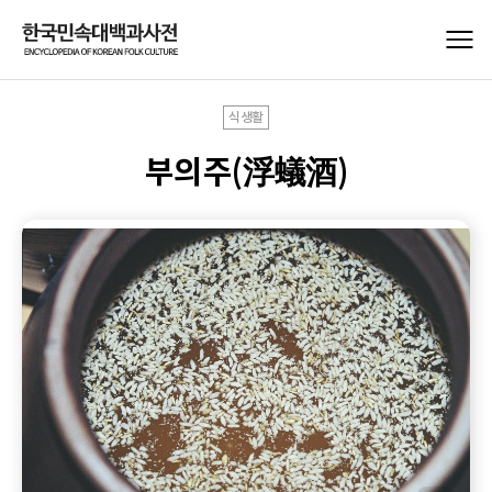
식생활
부의주(浮蟻酒)