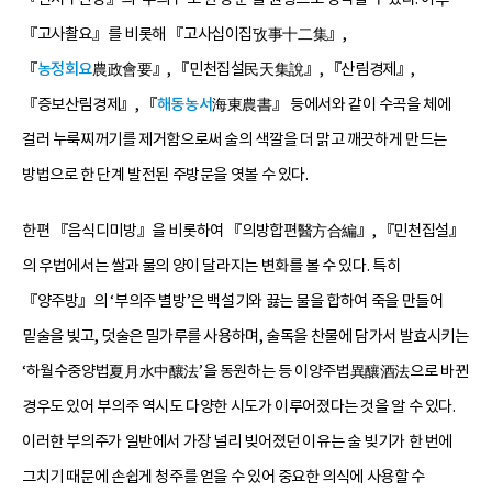
『고사촬요』를 비롯해 『고사십이집攷事十二集』,
『
농정회요
農政會要』, 『민천집설民天集說』, 『산림경제』,
『증보산림경제』, 『
해동농서
海東農書』 등에서와 같이 수곡을 체에
걸러 누룩찌꺼기를 제거함으로써 술의 색깔을 더 맑고 깨끗하게 만드는
방법으로 한 단계 발전된 주방문을 엿볼 수 있다.
한편 『음식디미방』을 비롯하여 『의방합편醫方合編』, 『민천집설』
의 우법에서는 쌀과 물의 양이 달라지는 변화를 볼 수 있다. 특히
『양주방』의 ‘부의주 별방’은 백설기와 끓는 물을 합하여 죽을 만들어
밑술을 빚고, 덧술은 밀가루를 사용하며, 술독을 찬물에 담가서 발효시키는
‘하월수중양법夏月水中釀法’을 동원하는 등 이양주법異釀酒法으로 바뀐
경우도 있어 부의주 역시도 다양한 시도가 이루어졌다는 것을 알 수 있다.
이러한 부의주가 일반에서 가장 널리 빚어졌던 이유는 술 빚기가 한 번에
그치기 때문에 손쉽게 청주를 얻을 수 있어 중요한 의식에 사용할 수