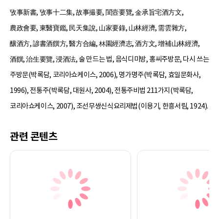
攷事新書, 攷事十二集, 故事撮要, 閨壼要覽, 金承旨宅酒方文,
農政會要, 東醫寶鑑, 民天集說, 山家要錄, 山林經濟, 需雲雜方,
釀酒方, 諺書酒饌方, 醫方合編, 林園經濟志, 酒方文, 增補山林經濟,
酒饌, 治生要覽, 浸酒法, 술 만드는 법, 음식디미방, 홍씨주방문, 다시 쓰는
주방문(박록담, 코리아쇼케이스, 2006), 명가명주(박록담, 효일문화사,
1996), 전통주(박록담, 대원사, 2004), 전통주비법 211가지(박록담,
코리아쇼케이스, 2007), 조선무쌍신식요리제법(이용기, 한흥서림, 1924).
관련 콘텐츠