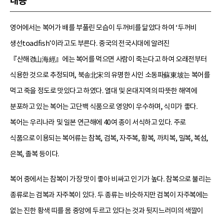
내용
영어에서는 복어가 배를 부풀린 모습이 두꺼비를 닮았다 하여 ‘두꺼비
생선toadfish’이라고도 부른다. 중국의 전국시대에 알려진
『산해경山海經』에는 복어를 먹으면 사람이 죽는다고 하여 오래전부터
식용한 것으로 추정되며, 북송北宋의 유명한 시인 소동파蘇東坡는 복어를
먹고 죽을 정도로 맛있다고 하였다. 열대 및 온대지역의 따뜻한 해역에
분포하고 있는 복어는 고단백 식품으로 영양이 우수하며, 식미가 좋다.
복어는 우리나라 및 일본 연근해에 40여 종이 서식하고 있다. 주로
식품으로 이용되는 복어류는 참복, 검복, 자주복, 황복, 까치복, 밀복, 복섬,
은복, 졸복 등이다.
복어 중에서는 참복이 가장 맛이 좋아 비싸고 인기가 높다. 참복으로 불리는
종류로는 검복과 자주복이 있다. 두 종류는 비슷하지만 검복이 자주복에는
없는 진한 황색 띠를 몸 중앙에 두르고 있다는 것과 뒷지느러미의 색깔이