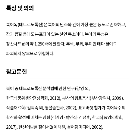
특징 및 의의
복어독(테트로도톡신)은 복어의 난소와 간에 가장 높은 농도로 존재하고,
장과 껍질 등에도 분포되어 있는 천연 독소이다. 복어의 독성은
청산나트륨의 약 1,250배에 달한다. 무색, 무취, 무미인 데다 끓여도
파괴되지 않으므로 위험하다.
참고문헌
복어 중 테트로도톡신 분석법에 관한 연구(강영 외,
한국식품위생안전성학회, 2012), 부산의 향토음식(부산광역시, 2009),
식품재료학(김덕숙 외, 형설출판사, 2002), 표고버섯 첨가가 복어육수의
항산화 활성에 미치는 영향(김계영·박인식·김성훈, 한국식품영양학회,
2017), 현산어보를 찾아서2(이태원, 청어람미디어, 2002).