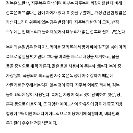
검복은 노란색, 자주복은 흰색이며 피부는 자주복이 까칠까칠한 데 비해
검복은 매끄럽다는 점이 차이가 있다. 이것을 구별하는 가장 간단한 방법은
가슴지느러미 위쪽에 있는 검은 반점이다. 자주복의 반점이 크며, 반점
주위에는 흰 테두리가 둘러져 있어서 테두리가 없는 검복과 쉽게 구별된다.
복어의 손질법은 먼저 지느러미를 꼬리 쪽에서 등과 배에 칼집을 넣어 머리
쪽으로 껍질을 벗겨낸다. 그다음 머리를 자르고 내장을 제거하고, 몸을
등골 중심으로 세 쪽 가른다. 많은 물을 사용하여 충분히 씻는다. 복어 중
가장 많이 식용되며 최고급인 자주복은 독성이 아주 강하기 때문에
산란기를 전후해서는 먹지 않는 것이 좋다. 자주복 외에도 까치복, 검복
등이 요리에 많이 사용된다. 복어는 지방이 적고 맛이 담백하여 횟감, 탕,
훈제 등으로 이용되며, 또 다양한 아미노산이 함유되어 감미가 좋고 지방
함량이 1% 미만이라 다이어트식으로 이용하기에 적합하며, 비타민과
무기질이 우수한 건강식품이다.