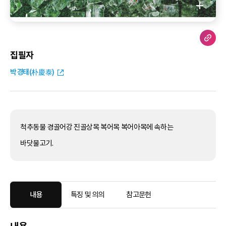
집필자
박경태(朴慶泰)
척추동물 경골어강 진골상목 복어목 복어아목에 속하는
바닷물고기.
내용
특징 및 의의
참고문헌