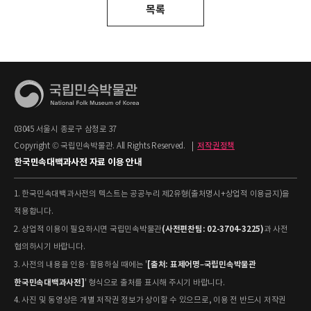
목록
03045 서울시 종로구 삼청로 37
Copyright © 국립민속박물관. All Rights Reserved.
|
저작권정책
한국민속대백과사전 자료 이용 안내
1. 한국민속대백과사전의 텍스트는 공공누리 제2유형(출처명시+상업적 이용금지)을
적용합니다.
(사전편찬팀: 02-3704-3225)
2. 상업적 이용이 필요하시면 국립민속박물관
과 사전
협의하시기 바랍니다.
[출처: 표제어명–국립민속박물관
3. 사전의 내용을 인용·활용하실 때에는 '
한국민속대백과사전]
' 형식으로 출처를 표시해 주시기 바랍니다.
4. 사진 및 동영상은 개별 저작권 정보가 상이할 수 있으므로, 이용 전 반드시 저작권