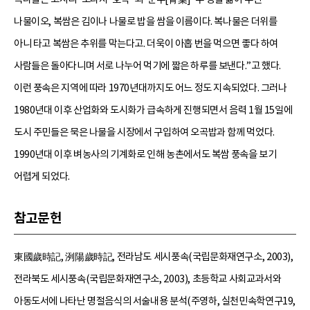
나물이오, 복쌈은 김이나 나물로 밥을 쌈을 이름이다. 복나물은 더위를
아니 타고 복쌈은 추위를 막는다고. 더욱이 아홉 번을 먹으면 좋다 하여
사람들은 돌아다니며 서로 나누어 먹기에 짧은 하루를 보낸다.”고 했다.
이런 풍속은 지역에 따라 1970년대까지도 어느 정도 지속되었다. 그러나
1980년대 이후 산업화와 도시화가 급속하게 진행되면서 음력 1월 15일에
도시 주민들은 묵은 나물을 시장에서 구입하여 오곡밥과 함께 먹었다.
1990년대 이후 벼농사의 기계화로 인해 농촌에서도 복쌈 풍속을 보기
어렵게 되었다.
참고문헌
東國歲時記, 洌陽歲時記, 전라남도 세시풍속(국립문화재연구소, 2003),
전라북도 세시풍속(국립문화재연구소, 2003), 초등학교 사회교과서와
아동도서에 나타난 명절음식의 서술내용 분석(주영하, 실천민속학연구19,