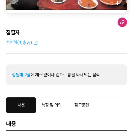
집필자
주영하(周永河)
정월대보름
에 채소 잎이나 김으로 밥을 싸서 먹는 음식.
내용
특징 및 의의
참고문헌
내용