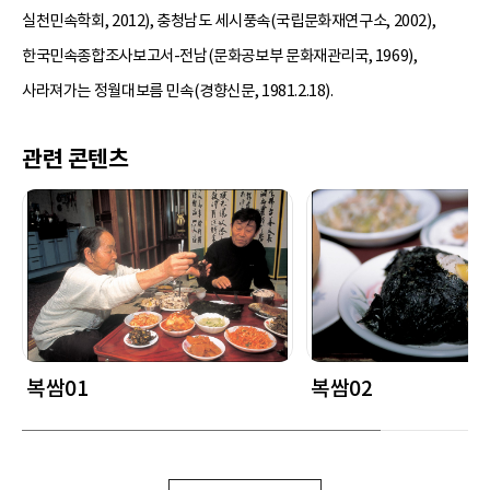
실천민속학회, 2012), 충청남도 세시풍속(국립문화재연구소, 2002),
한국민속종합조사보고서-전남(문화공보부 문화재관리국, 1969),
사라져가는 정월대보름 민속(경향신문, 1981.2.18).
관련 콘텐츠
복쌈01
복쌈02