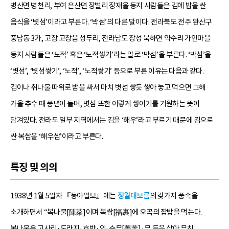
병산면 병천리, 부여 은산면 장벌리 장재울 등지 사람들은 김에 밥을 싼
음식을 ‘볏섬’이라고 부른다. ‘박섬’의 다른 말이다. 전라북도 전주 완산구
풍남동 3가, 고창 고창읍 성두리, 전라남도 장성 북하면 약수리 가인마을
등지 사람들은 ‘노적’ 혹은 ‘노적쌓기’라는 말로 ‘박섬’을 부른다. ‘박섬’을
‘볏섬’, ‘볏섬쌓기’, ‘노적’, ‘노적쌓기’ 등으로 부른 이유는 다음과 같다.
김이나 취나물 따위로 밥을 싸서 마치 볏섬 쌓듯 쌓아 놓고 먹으면 그해
가을 추수 때 풍년이 들며, 볏섬 또한 이렇게 쌓이기를 기원하는 뜻이
담겨있다. 전라도 일부 지역에서는 김을 ‘해우’라고 부르기 때문에 김으로
싼 복쌈을 ‘해우쌈’이라고 부른다.
특징 및 의의
1938년 1월 5일자 『동아일보』에는
정월대보름
의 갖가지 풍속을
소개하면서 “복나물[陳菜]이며 복쌈[福裹]에 오곡의 잡밥을 먹는다.
복나물은 고사리·도라지·호박·외·순무[菁葉]·무 등을 삶아 무친