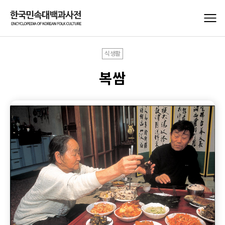
식생활
복쌈