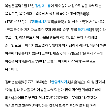
복쌈은 음력 1월 15일
정월대보름
에 채소 잎이나 김으로 밥을 싸서 먹는
음식으로, 복을 쌌다는 의미에서 생긴 이름이다. 홍석모洪錫謨
(1781~1850)는 『
동국세시기
東國歲時記』의 ‘상원上元’에서 “박·오이
·표고 등 여러 가지 채소 말린 것과 콩나물·순무·무를
묵은나물
[陳菜]이라
부르는데, 이날 반드시 이 나물을 만들어 먹는다. 오이꼭지·가지껍질·
순무잎도 모두 버리지 않고 말려 두었다가 역시 삶아서 먹는다. 이렇게 하면
여름에 더위를 타지 않는다고 한다. 채소 잎이나 김으로 밥을 싸서 먹는데
이것을 복과福裹라고 부른다.”고 했다. 여기에서의 ‘복과’는 한글로
복쌈이다.
김매순金邁淳(1776~1840)은 『
열양세시기
洌陽歲時記』의 ‘상원’에서
“이날 김과 취나물 따위에 밥을 싸서 먹는다. 많이 먹으면 귀하다고 하여
박섬縛苫이라고 부른다. 역시 풍년을 기원한다는 뜻이다.”라고 했다.
경기도 김포 고촌면 은행정마을, 충청남도 공주 우성면 도천리, 천안