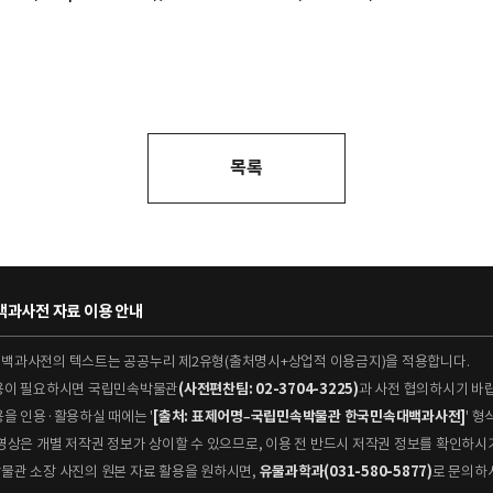
목록
과사전 자료 이용 안내
대백과사전의 텍스트는 공공누리 제2유형(출처명시+상업적 이용금지)을 적용합니다.
이용이 필요하시면 국립민속박물관
(사전편찬팀: 02-3704-3225)
과 사전 협의하시기 바
용을 인용·활용하실 때에는 '
[출처: 표제어명–국립민속박물관 한국민속대백과사전]
' 
 동영상은 개별 저작권 정보가 상이할 수 있으므로, 이용 전 반드시 저작권 정보를 확인하시
박물관 소장 사진의 원본 자료 활용을 원하시면,
유물과학과(031-580-5877)
로 문의하