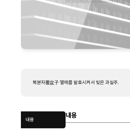
복분자覆盆子 열매를 발효시켜서 빚은 과실주.
내용
내용