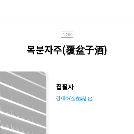
식생활
복분자주(覆盆子酒)
집필자
김재호(金在鎬)