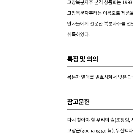
고창복분자주 본격 상품화는 199
고창복분자주라는 이름으로 제품을 
인사들에게 선운산 복분자주를 선물
취득하였다.
특징 및 의의
복분자 열매를 발효시켜서 빚은 과
참고문헌
다시 찾아야 할 우리의 술(조정형, 
고창군(gochang.go.kr), 두산백과사