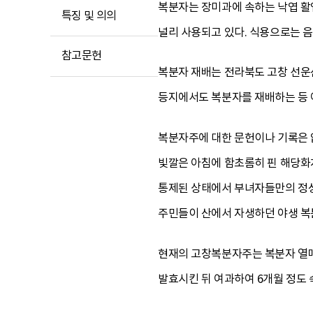
복분자는 장미과에 속하는 낙엽 활엽
특징 및 의의
널리 사용되고 있다. 식용으로는 
참고문헌
복분자 재배는 전라북도 고창 선운산
등지에서도 복분자를 재배하는 등 
복분자주에 대한 문헌이나 기록은 없
빛깔은 아침에 함초롬히 핀 해당화처
통제된 상태에서 부녀자들만의 정성
주민들이 산에서 자생하던 야생 복분
현재의 고창복분자주는 복분자 열매
발효시킨 뒤 여과하여 6개월 정도 