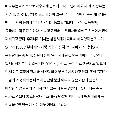
배나무는 세계적으로 과수재배 면적이 크다고 알려져 있다. 배의 종류는
서양배, 중국배, 남방형 동양배 등이 있는데 우리나라에서 주로 재배되는
배는 남방형 동양배이다. 서양배는 동그랗기보다는 약간 길쭉하며,
중국배는 작고 단단하다. 남방형 동양배는 우리나라 외에도 일본에서 많이
재배되고 있다. 우리나라에서는 삼한시대에 재배해서 먹었다는 기록이
있으며 1906년부터 배의 개량 작업과 본격적인 재배가 시작되었다.
구한말에는 황실배, 청실배 등이 널리 재배된 것으로 기록되고 있으나
일제강점기부터 황갈색 배인 ‘장십랑’, ‘신고’ 등이 주로 생산되고 있으며
현재 이들 품종이 전체 배 생산량의 대부분을 차지하고 있다. 또한 물렁한
느낌의 외국 배와는 다르게 단단할 뿐만 아니라 많은 과즙과 달콤하고
아삭한 식감으로 해외에서 인기 있는 과실로 인정되고 있다. 배는 주로
생과로 먹으나 통조림·잼·주스·술·건과뿐만 아니라, 배숙과 배화채 등
전통음료를 만들어 먹는 데도 이용되고 있다.