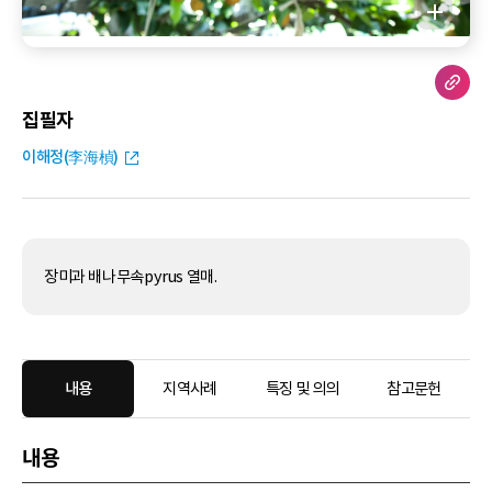
집필자
이해정(李海楨)
장미과 배나무속pyrus 열매.
내용
지역사례
특징 및 의의
참고문헌
내용