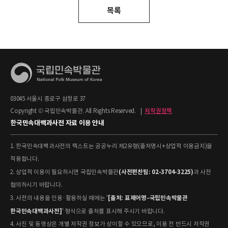
목록
03045 서울시 종로구 삼청로 37
Copyright © 국립민속박물관. All Rights Reserved.
|
저작권정책
한국민속대백과사전 자료 이용 안내
1. 한국민속대백과사전의 텍스트는 공공누리 제2유형(출처명시+상업적 이용금지)을
적용합니다.
(사전편찬팀: 02-3704-3225)
2. 상업적 이용이 필요하시면 국립민속박물관
과 사전
협의하시기 바랍니다.
[출처: 표제어명–국립민속박물관
3. 사전의 내용을 인용·활용하실 때에는 '
한국민속대백과사전]
' 형식으로 출처를 표시해 주시기 바랍니다.
4. 사진 및 동영상은 개별 저작권 정보가 상이할 수 있으므로, 이용 전 반드시 저작권