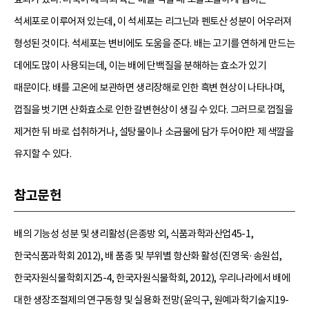
석세포로 이루어져 있는데, 이 석세포는 리그닌과 펜토산 성분이 어우러져
형성된 것이다. 석세포는 변비에도 도움을 준다. 배는 고기를 연하게 만드는
데에도 많이 사용되는데, 이는 배에 단백질을 분해하는 효소가 있기
때문이다. 배를 고온에 보관하면 생리장해로 인한 흑변 현상이 나타나며,
껍질을 벗기면 산화효소로 인한 갈변현상이 생길 수 있다. 그러므로 껍질을
제거한 뒤 바로 섭취하거나, 설탕물이나 소금물에 담가 두어야만 제 색깔을
유지할 수 있다.
참고문헌
배의 기능성 성분 및 생리활성(은종방 외, 식품과학과산업45-1,
한국식품과학회 2012), 배 품종 및 부위별 항산화 활성(진영욱·송원섭,
한국자원식물학회지25-4, 한국자원식물학회, 2012), 우리나라에서 배에
대한 생장조절제의 연구동향 및 실용화 전망(윤익구, 원예과학기술지19-