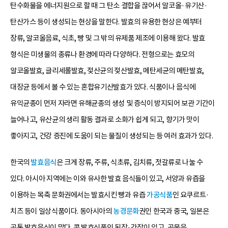
탄수화물을 에너지원으로 할 때 그 탄소 결합을 끊어서 알코올·유기산·
탄산가스 등이 생성되는 현상을 말한다. 발효의 유용한 현상은 예부터
장류, 알코올음료, 식초, 빵 및 그 밖의 유제품 제조에 이용해 왔다. 발효
형식은 미생물의 종류나 환경에 따라 다양하다. 전형으로는 효모의
알코올발효, 글리세롤발효, 젖산균의 젖산발효, 메탄세균의 메탄발효,
대장균 등에서 볼 수 있는 혼합유기산발효가 있다. 식품이나 음식에
유익균종이 먼저 자라면 유해균종의 생성 및 증식이 방지되어 보관 기간이
늘어나고, 유산균의 생리 활동 결과로 소화가 쉽게 되고, 향기가 맛이
좋아지고, 건강 증진에 도움이 되는 물질이 생성되는 등 여러 효과가 있다.
한국의
발효음식
은 크게 장류, 주류, 식초류, 김치류, 젓갈류로 나눌 수
있다. 아시아 지역에는 이와 유사한 발효 음식들이 있고, 서양과 유즙을
이용하는 목축 문화권에서는 발효시킨 빵과 유즙
가공식품
인 요쿠르트·
치즈 등이 일상식품이다. 동아시아의
농경문화
권인 한국과 중국, 일본은
공통 발효음식이 많다. 콩 발효식품인 된장·간장이 있고, 곡물을