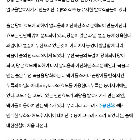
알코올발효시켜서 만들어진 주류와 식초 등 유사한 발효식품들이 있다.
술은 당이 효모에 의하여 알코올과 이산화탄소로 분해되어 만들어진다.
효모는 천연에 많이 분포되어 있고, 당분이 많은 과일·벌꿀 등에 생육한다.
과일이나 벌꿀이 무한으로 있는 것이 아니어서 농경이 발달함에 따라
곡물이 술의 원료로 쓰이게 되었다. 우선 곡물의 녹말이 당화되어 당이
되고, 당은 효모에 의하여 다시 알코올과 이산화탄소로 분해된다. 곡물로
만든 술은 우선 곡물을 당화하는 데 맥아를 쓰거나 곰팡이를 번식시킨
누룩의 아밀라아제amylase와 효모를 이용한다. 누룩은 동아시아에만
있다. 포도주는 포도에 있는 천연효모가 과당을 발효시켜서 만든 와인,
맥아를 이용하여 만든 맥주가 있다. 우리나라 고구려 <
주몽신화
>에서
만취한 유화와 해모수 사이에 태어난 주몽이 고구려 시조가 되었다는, 술에
대한전설이 처음 나온다.