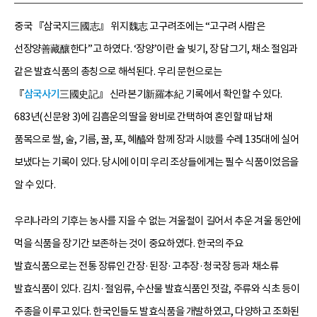
중국 『삼국지三國志』 위지魏志 고구려조에는 “고구려 사람은
선장양善藏釀한다”고 하였다. ‘장양’이란 술 빚기, 장 담그기, 채소 절임과
같은 발효식품의 총칭으로 해석된다. 우리 문헌으로는
『
삼국사기
三國史記』 신라본기新羅本紀 기록에서 확인할 수 있다.
683년(신문왕 3)에 김흠운의 딸을 왕비로 간택하여 혼인할 때 납채
품목으로 쌀, 술, 기름, 꿀, 포, 혜醯와 함께 장과 시豉를 수레 135대에 실어
보냈다는 기록이 있다. 당시에 이미 우리 조상들에게는 필수 식품이었음을
알 수 있다.
우리나라의 기후는 농사를 지을 수 없는 겨울철이 길어서 추운 겨울 동안에
먹을 식품을 장기간 보존하는 것이 중요하였다. 한국의 주요
발효식품으로는 전통 장류인 간장·된장·고추장·청국장 등과 채소류
발효식품이 있다. 김치·절임류, 수산물 발효식품인 젓갈, 주류와 식초 등이
주종을 이루고 있다. 한국인들도 발효식품을 개발하였고, 다양하고 조화된