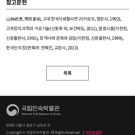
참고문헌
山林經濟, 齊民要術, 고대 한국식생활사연구(이성우, 향문사, 1992),
고추장의 과학과 가공기술(신동화 외, 보건에듀, 2011), 발효식품(이한창,
신광출판사, 1991), 장 역사와 문화와 공업(이한창, 신광출판사, 1999),
한국인의 장(한복려·한복진, 교문사, 2013).
목록
03045 서울시 종로구 삼청로 37
Copyright © 국립민속박물관. All Rights Reserved.
|
저작권정책