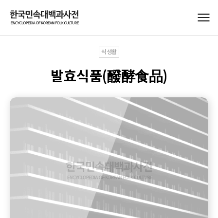
식생활
발효식품(醱酵食品)