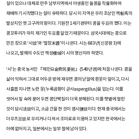
설이 있으나 대체로 만주 남부지역에서 야생종인 들콩을 작물화하여
재배하기 시작했다는 설이 유력하다. 당시 이 지역은 우리 조상인 맥貊족의
발상지인 옛 고구려의 땅이다. 기원전 1세기경부터 콩을 두豆라 했다. 이는
콩꼬투리가 마치 제기인 두豆를 닮았기 때문이다. 삼국시대에는 콩으로
만든 장으로 ‘시豉’와 ‘말장末醬’이 나온다. 시는 683년(신문왕 3)에
나오고, 발해의 수도인 책성柵城이 시의 명산지라 하였다.
‘시’는 중국 농서인 『제민요술齊民要術』(540년경)에 처음 나온다. 콩을
삶아 익혀서 그대로 어두운 방에 재우면 콩의 낟알에 흰옷이 덮이고, 다시
사흘쯤 지나면 노란 옷(누룩곰팡이 균사aspergillus)을 입는다. 이를
씻어서 짚 속에 묻어 두면 콩단백질이 더욱 분해된다. 이를 햇볕에 말린
것이 담시淡豉이고, 소금 간을 한 것이 염시鹽豉이다. 현재 중국에서는
더우츠豆豉로 우리거나 다져서 조미료로 이용하고 있지만 한국에서는
아예 없어지고, 일본에서는 일부 절에 남아 있다.