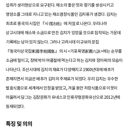
섭취가 생리현상으로 요구된다. 채소의 좋은 맛과 향기를 생성시키고
영양소를 그대로 지니고 있는 채소염장식품인 김치류가 생겼다. 김치는
최초로 중국의 시집인 『시경詩經』에 저菹로 나온다. 우리나라
상고시대에 채소와 소금으로 만든 김치가 있었을 것으로 짐작되는 가운데
기록에는 남아 있지 않는다. 그러나 고려시대 이규보의 문집
『동국이상국집東國李相國集』의 시 <가포육영家圃六詠>에는 순무를
소금에 절이고, 장에 박아 여름철에 먹는다고 하는 김치와 장아찌의 모습이
나타난다. 조선시대에 김치의 재료가 다양해지고 1900년대에 배추가
흔해지면서 지금은 배추가 김치의 주재료가 되었다. 우리 김치는 우수한
발효식품으로 세계에서 인정을 받았고, 겨울 동안 저장식품으로 이웃이
어울려서 담그는 김장문화가 유네스코 인류무형문화유산으로 2012년에
등재되었다.
특징 및 의의