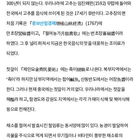
300년이 되지 않는다. 우리나라에 고추는 임진왜란(1592) 무렵에 들어와
전국에서 고추를 음식에 쓰이게 된 것은 17세기 후반이다. 고추장의 맨
처음 기록은 『
증보산림경제
增補山林經濟』(1767)에
만초장蠻椒醬이고, 『월여농가月餘農歌』에는 번초장蕃椒醬이라
하였다. 그 후 널리 퍼져서 지금은 한국음식의 맛을 대표하는 조미료가
되었다.
젓갈이 『제민요술齊民要術』에는 축이鱁鮧로 나온다. 북부지역에서는
‘축이’라 하지만 남부지역에서는 함어鹹魚, 산둥반도에서는 어장魚醬이라
한다. 그러나 현재 중국에는 젓갈이 거의 없다. 우리나라에서는 젓갈을
해醢라 하고, 함경도와 강원도 지역에서는 각각 가재미 식해 및 북어식해
등으로 전해진다.
채소를 절여서 발효시킨 절임류는 동서양에 많이 있다. 농경이 발달하여
곡물을 주식으로 먹게 되면서 무기질이나 비타민이 풍부한 채소류의