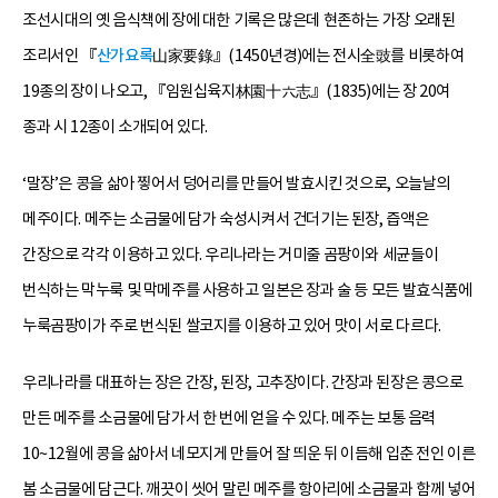
조선시대의 옛 음식책에 장에 대한 기록은 많은데 현존하는 가장 오래된
조리서인 『
산가요록
山家要錄』(1450년경)에는 전시全豉를 비롯하여
19종의 장이 나오고, 『임원십육지林園十六志』(1835)에는 장 20여
종과 시 12종이 소개되어 있다.
‘말장’은 콩을 삶아 찧어서 덩어리를 만들어 발효시킨 것으로, 오늘날의
메주이다. 메주는 소금물에 담가 숙성시켜서 건더기는 된장, 즙액은
간장으로 각각 이용하고 있다. 우리나라는 거미줄 곰팡이와 세균들이
번식하는 막누룩 및 막메주를 사용하고 일본은 장과 술 등 모든 발효식품에
누룩곰팡이가 주로 번식된 쌀코지를 이용하고 있어 맛이 서로 다르다.
우리나라를 대표하는 장은 간장, 된장, 고추장이다. 간장과 된장은 콩으로
만든 메주를 소금물에 담가서 한 번에 얻을 수 있다. 메주는 보통 음력
10~12월에 콩을 삶아서 네모지게 만들어 잘 띄운 뒤 이듬해 입춘 전인 이른
봄 소금물에 담근다. 깨끗이 씻어 말린 메주를 항아리에 소금물과 함께 넣어