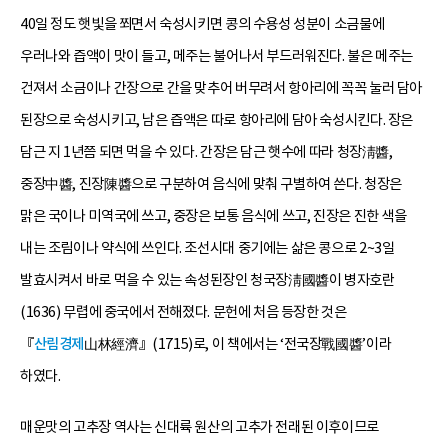
40일 정도 햇빛을 쬐면서 숙성시키면 콩의 수용성 성분이 소금물에
우러나와 즙액이 맛이 들고, 메주는 불어나서 부드러워진다. 불은 메주는
건져서 소금이나 간장으로 간을 맞추어 버무려서 항아리에 꼭꼭 눌러 담아
된장으로 숙성시키고, 남은 즙액은 따로 항아리에 담아 숙성시킨다. 장은
담근 지 1년쯤 되면 먹을 수 있다. 간장은 담근 햇수에 따라 청장淸醬,
중장中醬, 진장陳醬으로 구분하여 음식에 맞춰 구별하여 쓴다. 청장은
맑은 국이나 미역국에 쓰고, 중장은 보통 음식에 쓰고, 진장은 진한 색을
내는 조림이나 약식에 쓰인다. 조선시대 중기에는 삶은 콩으로 2~3일
발효시켜서 바로 먹을 수 있는 속성된장인 청국장淸國醬이 병자호란
(1636) 무렵에 중국에서 전해졌다. 문헌에 처음 등장한 것은
『
산림경제
山林經濟』(1715)로, 이 책에서는 ‘전국장戰國醬’이라
하였다.
매운맛의 고추장 역사는 신대륙 원산의 고추가 전래된 이후이므로