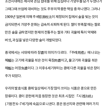
조선시대에는 제사와 손님 접대를 위해 집집마다 가양주를 담가 두었다가
그때그때 쓰임에 대비하는 것도 주부의 막중한 책임 중 하나였다. 그러나
1909년 일본에 의해 주세법酒稅法이 제정되어 집에서 술을 빚는 것이
금지되면서 가양주 문화는 급속히 쇠퇴하게 된다. 쌀이 부족할 때는 쌀로
만든 술을 금하였지만 현재의 전통주는 쌀과 기타 곡물에 특이 약재와
버섯, 과실을 넣은 다양한 술이 개발되었다.
중국에서는 시대에 따라 장醬의 의미가 다르다. 『주례周禮』에 나오는
혜醯는 고기에 곡물을 섞은 것이 육장肉醬이고, 물고기와 곡물을 섞은
해醢는 어장魚醬이다. 그 이후 6세기부터는 콩에 다른 곡물을 섞은 장이
주가 되었다.
우리의 발효식품 중에 일상에서 가장 많이 쓰이는 식품은 콩으로 만든
장류이다. 콩이 문헌에 처음 등장한 것은 최초 시집인 『시경詩經』
(기원전 6~7세기)에 숙菽으로 나온다. 콩은 원산지와 관련해 여러 가지