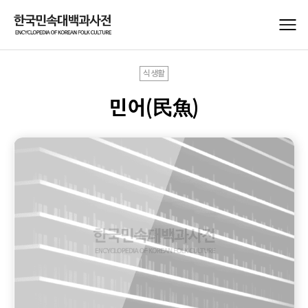
식생활
민어(民魚)