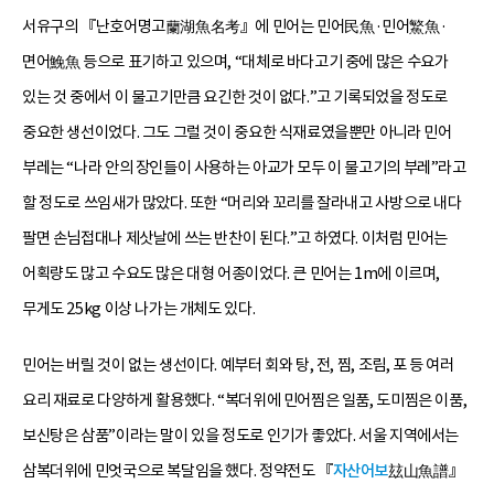
서유구의 『난호어명고蘭湖魚名考』에 민어는 민어民魚·민어鰵魚·
면어鮸魚 등으로 표기하고 있으며, “대체로 바다고기 중에 많은 수요가
있는 것 중에서 이 물고기만큼 요긴한 것이 없다.”고 기록되었을 정도로
중요한 생선이었다. 그도 그럴 것이 중요한 식재료였을뿐만 아니라 민어
부레는 “나라 안의 장인들이 사용하는 아교가 모두 이 물고기의 부레”라고
할 정도로 쓰임새가 많았다. 또한 “머리와 꼬리를 잘라내고 사방으로 내다
팔면 손님접대나 제삿날에 쓰는 반찬이 된다.”고 하였다. 이처럼 민어는
어획량도 많고 수요도 많은 대형 어종이었다. 큰 민어는 1m에 이르며,
무게도 25kg 이상 나가는 개체도 있다.
민어는 버릴 것이 없는 생선이다. 예부터 회와 탕, 전, 찜, 조림, 포 등 여러
요리 재료로 다양하게 활용했다. “복더위에 민어찜은 일품, 도미찜은 이품,
보신탕은 삼품”이라는 말이 있을 정도로 인기가 좋았다. 서울 지역에서는
삼복더위에 민엇국으로 복달임을 했다. 정약전도 『
자산어보
玆山魚譜』