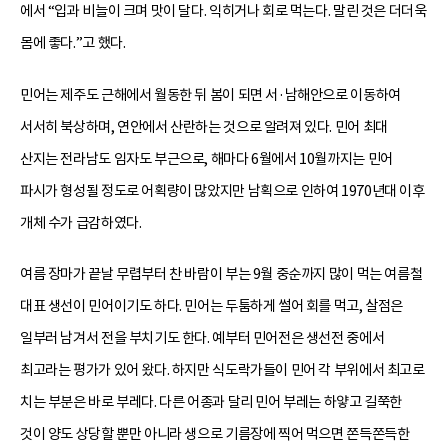
에서 “입과 비늘이 크며 맛이 달다. 익히거나 회로 먹는다. 말린 것은 더더욱
몸에 좋다.”고 했다.
민어는 제주도 근해에서 월동한 뒤 봄이 되면 서·남해안으로 이동하여
서서히 북상하며, 연안에서 산란하는 것으로 알려져 있다. 민어 최대
산지는 전라남도 임자도 부근으로, 해마다 6월에서 10월까지는 민어
파시가 형성될 정도로 어획량이 많았지만 남획으로 인하여 1970년대 이후
개체 수가 급감하였다.
여름 장마가 끝날 무렵부터 찬 바람이 부는 9월 중순까지 많이 먹는 여름철
대표 생선이 민어이기도 하다. 민어는 두툼하게 썰어 회를 먹고, 살점은
일부러 남겨서 전을 부치기도 한다. 예부터 민어전은 생선전 중에서
최고라는 평가가 있어 왔다. 하지만 식도락가들이 민어 각 부위에서 최고로
치는 부분은 바로 부레다. 다른 어종과 달리 민어 부레는 하얗고 길쭉한
것이 양도 상당할 뿐만 아니라 생으로 기름장에 찍어 먹으면 쫀득쫀득한