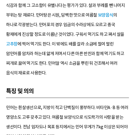
식감과 함께 그 고소함이 유별나다는 평가가 있다. 살과 부레를 뺀 나머지
부위는 탕 재료다. 민어탕은 시원, 담백한 맛으로 여름철
보양음식
의
하나로 각광받는다. 민어포의 경우 임금의 수라상에도 오르고 중국
황제에게 진상할 정도로 이름난 것이었다. 구워서 먹기도 하고 쪄서 살을
고추장
에 찍어 먹기도 한다. 이 밖에도 배를 갈라 소금에 절여 말린
암민어를 암치라 하는데 얇게 저며서 다른 마른 반찬과 함께 먹기도 하고
찌개로 끓여 먹기도 한다. 민어알 역시 소금을 뿌린 뒤 건조해서 여러
음식의 재료로 사용한다.
특징 및 의의
민어는 흰살생선으로, 지방이 적고 단백질이 풍부하다. 비타민A·B 등 여러
영양소도 고루 갖추고 있다. 여름철 보양식으로 식도락가의 사랑을 받는
생선이다. 전남 임자도나 목포 등지에서는 민어 무게가 7kg 이상은 되어야