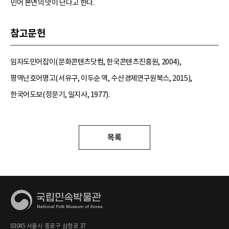
민어 본연의 맛이 난다고 한다.
참고문헌
임자도민어잡이(문화콘텐츠닷컴, 한국콘텐츠진흥원, 2004),
평역난호어명고(서유구, 이두순 역, 수산경제연구원북스, 2015),
한국어도보(정문기, 일지사, 1977).
목록
03045 서울시 종로구 삼청로 37