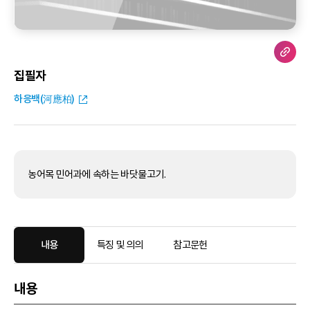
집필자
하응백(河應柏)
농어목 민어과에 속하는 바닷물고기.
내용
특징 및 의의
참고문헌
내용