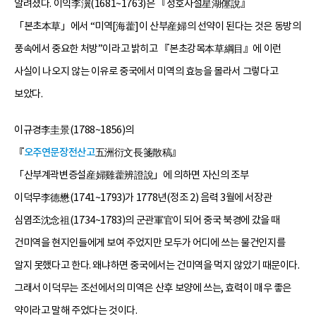
알려졌다. 이익李瀷(1681~1763)은 『성호사설星湖僿說』
「본초本草」에서 “미역[海藿]이 산부産婦의 선약이 된다는 것은 동방의
풍속에서 중요한 처방”이라고 밝히고 『본초강목本草綱目』에 이런
사실이 나오지 않는 이유로 중국에서 미역의 효능을 몰라서 그렇다고
보았다.
이규경李圭景(1788~1856)의
『
오주연문장전산고
五洲衍文長箋散稿』
「산부계곽변증설産婦雞藿辨證說」에 의하면 자신의 조부
이덕무李德懋(1741~1793)가 1778년(정조 2) 음력 3월에 서장관
심염조沈念祖(1734~1783)의 군관軍官이 되어 중국 북경에 갔을 때
건미역을 현지인들에게 보여 주었지만 모두가 어디에 쓰는 물건인지를
알지 못했다고 한다. 왜냐하면 중국에서는 건미역을 먹지 않았기 때문이다.
그래서 이덕무는 조선에서의 미역은 산후 보양에 쓰는, 효력이 매우 좋은
약이라고 말해 주었다는 것이다.