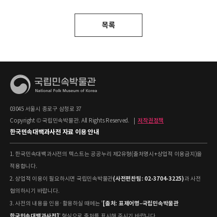
목록
03045 서울시 종로구 삼청로 37
Copyright © 국립민속박물관. All Rights Reserved.
|
저작권정책
한국민속대백과사전 자료 이용 안내
1. 한국민속대백과사전의 텍스트는 공공누리 제2유형(출처명시+상업적 이용금지)을
적용합니다.
(사전편찬팀: 02-3704-3225)
2. 상업적 이용이 필요하시면 국립민속박물관
과 사전
협의하시기 바랍니다.
[출처: 표제어명–국립민속박물관
3. 사전의 내용을 인용·활용하실 때에는 '
한국민속대백과사전]
' 형식으로 출처를 표시해 주시기 바랍니다.