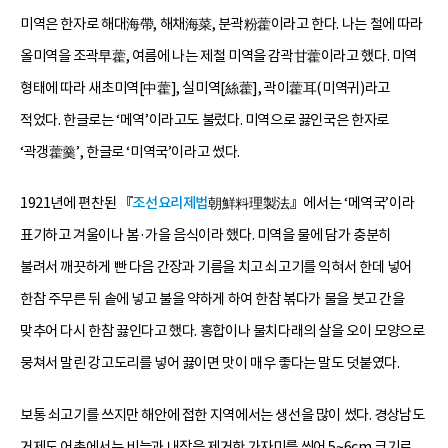
미역은 한자로 해대海帶, 해채海菜, 분곽粉藿이라고 한다. 나는 철에 따라
올미역을 조곽早藿, 여름에 나는 제철 미역을 감곽甘藿이라고 했다. 미역
형태에 따라 새초미역[中藿], 실미역[絲藿], 곽이藿耳(미역귀)라고
적었다. 한글로는 ‘메역’이라고도 불렀다. 미역으로 끓인국은 한자로
‘곽갱藿羹’, 한글로 ‘미역국’이라고 썼다.
1921년에 편찬된 『
조선요리제법
朝鮮料理製法』에서는 ‘메역국’이라
표기하고 겨울이나 봄·가을 음식이라 했다. 미역을 물에 담가 충분히
불려서 깨끗하게 빤 다음 간장과 기름을 치고 쇠고기를 익혀서 한데 넣어
한참 주무른 뒤 솥에 넣고 불을 약하게 하여 한참 볶다가 물을 붓고 간을
맞추어 다시 한참 끓인다고 했다. 홍합이나 물치다래의 살을 오이 모양으로
뭉쳐서 말린 강고도리를 넣어 끓이면 맛이 매우 좋다는 말도 덧붙였다.
보통 쇠고기를 쓰지만 해안에 접한 지역에서는 생선을 많이 썼다. 경상남도
거제도 어촌에서는 비늘과 내장을 제거한 가자미를 씻어 5~6cm 크기로