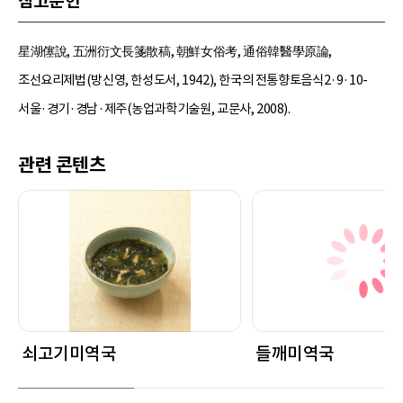
참고문헌
星湖僿說, 五洲衍文長箋散稿, 朝鮮女俗考, 通俗韓醫學原論,
조선요리제법(방신영, 한성도서, 1942), 한국의 전통향토음식2·9·10-
서울·경기·경남·제주(농업과학기술원, 교문사, 2008).
관련 콘텐츠
쇠고기미역국
들깨미역국