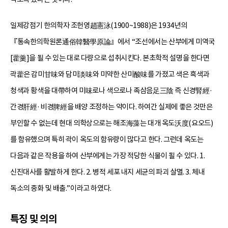
일제강점기 한의학자 조헌영趙憲泳(1900~1988)은 1934년의
『통속한의학원론通俗韓醫學原論』에서 “조선에서는 산부에게 미역국
[藿羹]을 될 수 있는 대로 다량으로 섭취시킨다. 본초학적 설명을 한다면
곽藿은 감미甘味와 담미淡味와 미약한 산미酸味를 가졌고 색은 흑색과
청색과 황색을 대帶하여 미味로나 색으로나 족삼음足三陰 즉 신경腎經·
간경肝經·비경脾經을 배양 조정하는 약이다. 하여간 실제에 좋은 것만은
부인할 수 없는데 현대 의학상으로는 해조海藻는 대개 옥도沃度(요오드)
를 함유했으며 특히 곽이 옥도의 함유량이 많다고 한다. 그런데 옥도는
다음과 같은 작용을 하여 산부에게는 가장 적당한 식물이 될 수 있다. 1.
신진대사를 활발하게 한다. 2. 병적 세포 내지 세균의 파괴 살멸. 3. 체내
독소의 중화 및 배출.”이라고 하였다.
특징 및 의의