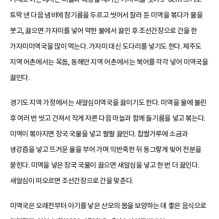
토막 낸 다음 냄비에 참기름을 두르고 씻어서 잘라 둔 미역을 볶다가 물을
붓고, 끓으면 가자미를 넣어 약한 불에서 끓인 후 조선간장으로 간을 한
가자미미역국을 많이 먹는다. 가자미 대신 도다리를 넣기도 한다. 제주도
지역 어촌에서는 옥돔, 동해안 지역 어촌에서는 북어를 각각 넣어 미역국을
끓인다.
경기도 지역 가정에서는 새알심미역국을 끓이기도 한다. 미역을 물에 불린
후 여러 번 씻고 건져서 작게 자른 다음 마늘과 함께 들기름을 넣고 볶는다.
미역이 볶아지면 장국 국물을 넣고 팔팔 끓인다. 찹쌀가루에 소금과
생강즙을 넣고 뜨거운 물을 부어 가며 익반죽한 뒤 동그랗게 빚어 전분을
묻힌다. 미역을 넣은 장국 국물이 끓으면 새알심을 넣고 한 번 더 끓인다.
새알심이 떠오르면 조선간장으로 간을 맞춘다.
미역국은 오래전부터 아기를 낳은 산모의 몸을 보양하는 데 좋은 음식으로