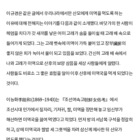
이규경은 같은 글에서 우리나라에서만 산모에게 미역을 먹도록 하는
이유에 대해 전해지는 이야기를 다음과 같이 소개했다. 바닷가의 한 사람이
헤엄을 치다가 갓 새끼를 낳은 어미 고래가 숨을 들이쉴 때 고래 배 속으로
들어가게 되었다. 그는 고래 뱃속에 미역이 가득 붙어 있고 장부臟腑의
좋지 않은 피가 녹아서 물이 되고 있음을 보았다. 간신히 고래 배 속에서
나와 고래가 미역으로 산후의 보양 삼음을 세상 사람들에게 알렸다.
사람들도 비로소 그 좋은 효험을 알아 이후 산후에 미역국을 먹게 되었다는
것이다.
이능화李能和(1869~1943)는 『조선여속고朝鮮女俗考』에서
조선시대 민가에서 짚자리, 기저귀, 쌀, 미역을 장만해 놓고 임신부가
해산하면 미역국을 끓여 먹였다고 적었다. 먼저 방의 서남쪽 구석을 정갈히
하고, 상에 미역국과 쌀밥 세 그릇씩을 차려 삼신께 제사한 뒤 산모가
먹도록 했다는 것이다.