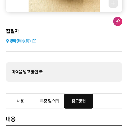
집필자
주영하(周永河)
미역을 넣고 끓인 국.
내용
특징 및 의의
참고문헌
내용