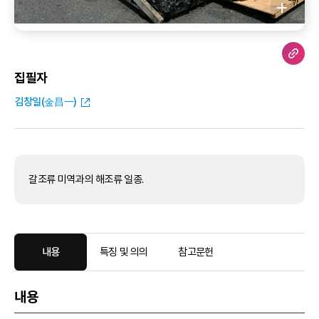
집필자
김창일(金昌一)
갈조류 미역과의 해조류 일종.
내용
특징 및 의의
참고문헌
내용