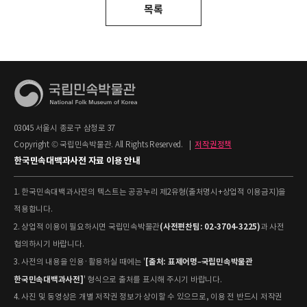
목록
03045 서울시 종로구 삼청로 37
Copyright © 국립민속박물관. All Rights Reserved.
|
저작권정책
한국민속대백과사전 자료 이용 안내
1. 한국민속대백과사전의 텍스트는 공공누리 제2유형(출처명시+상업적 이용금지)을
적용합니다.
(사전편찬팀: 02-3704-3225)
2. 상업적 이용이 필요하시면 국립민속박물관
과 사전
협의하시기 바랍니다.
[출처: 표제어명–국립민속박물관
3. 사전의 내용을 인용·활용하실 때에는 '
한국민속대백과사전]
' 형식으로 출처를 표시해 주시기 바랍니다.
4. 사진 및 동영상은 개별 저작권 정보가 상이할 수 있으므로, 이용 전 반드시 저작권