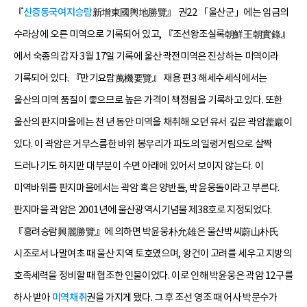
『
신증동국여지승람
新增東國輿地勝覽』 권22 「울산군」에는 임금의
수라상에 오른 미역으로 기록되어 있고, 『조선왕조실록朝鮮王朝實錄』
에서 숙종의 갑자 3월 17일 기록에 울산 곽전미역은 진상하는 미역이라
기록되어 있다. 『만기요람萬機要覽』 재용 편3 해세수세식에서는
울산의 미역 품질이 좋으므로 높은 가격이 책정됨을 기록하고 있다. 또한
울산의 판지마을에는 천 년 동안 미역을 채취해 오던 유서 깊은 곽암藿巖이
있다. 이 곽암은 거무스름한 바위 봉우리가 파도의 일렁거림으로 살짝
드러나기도 하지만 대부분이 수면 아래에 있어서 보이지 않는다. 이
미역바위를 판지마을에서는 곽암 혹은 양반돌, 박윤웅돌이라고 부른다.
판지마을 곽암은 2001년에 울산광역시기념물 제38호로 지정되었다.
『흥려승람興麗勝覽』에 의하면 박윤웅朴允雄은 울산박씨蔚山朴氏
시조로서 나말여초 때 울산 지역 토호였으며, 왕건이 고려를 세우고 지방의
호족세력을 정비할 때 협조한 인물이었다. 이로 인해 박윤웅은 곽암 12구를
하사 받아
미역채취
권을 가지게 됐다. 그 후 조선 영조 때 어사 박문수가