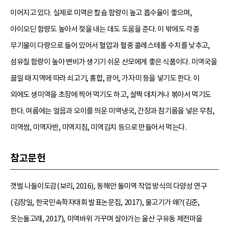
이어지고 있다. 실제로 미역은 칼슘 함량이 높고 흡수율이 좋으며,
아이오딘 함량도 높아서 젖을 내는 데도 도움을 준다. 이 밖에도 각종
무기물이 다량으로 들어 있어서 혈압과 혈중 콜레스테롤 수치를 낮추고,
섬유질 함량이 높아 변비가 생기기 쉬운 산모에게 좋은 식품이다. 미역국을
끓일 때 지역에 따라 쇠고기, 홍합, 광어, 가자미 등을 넣기도 한다. 이
외에도 생미역을 초장에 찍어 먹기도 하고, 살짝 데치거나 볶아서 먹기도
한다. 여름에는 얼음과 오이를 띄운 미역냉국, 간장과 참기름을 넣은 무침,
미역쌈, 미역자반, 미역지짐, 미역김치 등으로 만들어서 먹는다.
참고문헌
갯벌 나들이도감(보리, 2016), 동해안 돌미역 작업 방식의 다양성 연구
(김창일, 한국민속학자대회 발표논문집, 2017), 물고기가 왜?(김준,
웃는돌고래, 2017), 미역바위 가꾸며 살아가는 울산 구유동 제전마을