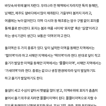
바닷속 바위에 붙어 자란다. 우리나라 전 해역에서 자라지만 특히 동해안,
남해안, 제주도 앞바다에서 많이 채취된다. 가을부터 봄까지 자라고,
여름에는 녹아 없어진다. 미역·다시마 등 해조류는 암수 구별 없이 포자를
통해 홀로 번식한다. 포자는 봄과 여름 사이에 ‘포자엽’ 혹은 ‘실엽’이라고
하는 생식기관이 생긴다. 보통은 ‘미역귀’라고 한다.
돌미역은 두 가지 종류가 있다. 잎이 넓적한 미역을 동해안 지역에서는
‘펄미역’이라 하고 서해안 지역에서는 ‘떡미역’이라 한다. 반대로 잎이 적고
줄기가 발달한 미역을 동해안 지역에서는 ‘쫄쫄이미역’, 서해안 지역에서는
‘가새미역’이라 한다. 종류는 같으나 생장 환경에 따라 잎이 발달하기도
하고 줄기가 발달하기도 한다.
물살이 세고 수심이 얕아서 햇볕을 많이 받고, 미역바위에 포자가 촘촘히
붙어서 줄기 위주로 자라면 쫄쫄이미역이 된다. 쫄쫄이미역으로 자랄 수
있도록 동해안의 남쪽에 위치한 울산, 부산 기장, 경주, 포항 등지에서는