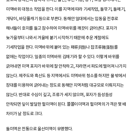
미역바위 대청소 작업을 한다. 이를 지역에 따라 기세작업, 돌깎기, 돌메기,
개닦이, 바당풀캐기 등으로 부른다. 동해안 일대에서는 입동을 전후로
해녀들이 호미를 들고 잠수하여 미역바위를 깨끗이 긁어낸다. 포자가
늦가을부터 나와서 겨울에 붙기 시작하기 때문에 추운 계절에도
기세작업을 한다. 미역바위에 붙어 있는 패류貝類나 잡조류雜藻類를
없애는 작업이다. 일종의 미역바위 김매기라 할 수 있다. 이렇게 바위를
긁어내면 미역 포자가 바위에 잘 안착하고, 자라면서 파도에 떨어져 나가지
않는다. 제주도와 흑산도 등 지역에서도 미역바위 청소를 하지만 물 밖에서
장대를 이용하여 긁어내는 정도로 동해안 지역처럼 대규모로 이뤄지지는
않는다. 반대로 수심이 깊고, 조류가 세지 않으며, 포자가 듬성듬성
안착되면 잎이 발달한 펄미역이 된다. 쫄쫄이미역과 펄미역의 가격은 몇 배
차이가 날 정도로 크다.
돌미역은 전통으로 울산미역이 유명했다.