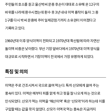
주민들의 호소를 듣고 울산박씨 문중 후손이 대대로 소유해 온 12구의
바위를 나라에 환수시켰는데 환수 후 3년 내내 미역 흉작이 들자 그 중
1구를 다시 박씨 문중에 주어 일제강점기까지 소유권이 이어졌다고
기록하고 있다.
1960년대 이후 양식미역이 전파되고 1970년대 확산됨에 따라 자연산
돌미역 비중은 낮아졌다. 부산 기장 앞바다에서 1970년대 미역 양식을
대규모로 시작하면서 기장미역이 전국에서 가장 유명하게 되었다.
특징 및 의의
미역은 주로 건조시켜서 국으로 끓여 먹는다. 특히 산모에게 끓여 주는
풍속이 있다. 미역은 예부터 피를 맑게 하고 젖을 잘 나오게 하는 것으로
인식되었다. 산모가 먹는 미역을 ‘해산미역’ 혹은 ‘산모곽’이라 하는데 이를
구입할 때는 값을 깎지 않았다. 산모가 미역국 먹는 풍속은 지금까지